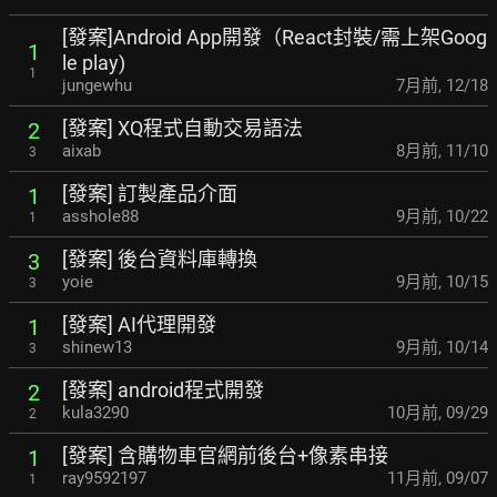
[發案]Android App開發（React封裝/需上架Goog
1
le play)
1
jungewhu
7月前
,
12/18
[發案] XQ程式自動交易語法
2
aixab
8月前
,
11/10
3
[發案] 訂製產品介面
1
asshole88
9月前
,
10/22
1
[發案] 後台資料庫轉換
3
yoie
9月前
,
10/15
3
[發案] AI代理開發
1
shinew13
9月前
,
10/14
3
[發案] android程式開發
2
kula3290
10月前
,
09/29
2
[發案] 含購物車官網前後台+像素串接
1
ray9592197
11月前
,
09/07
1