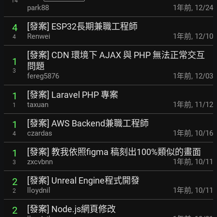
14
park88
1年前
,
12/24
[發案] ESP32長期兼職工程師
4
Renwei
1年前
,
12/10
4
[發案] CDN 環境下 AJAX 與 PHP 無法正常交互
1
問題
3
fereg5876
1年前
,
12/03
[發案] Laravel PHP 專案
1
taxuan
1年前
,
11/12
1
[發案] AWS Backend兼職工程師
1
czardas
1年前
,
10/16
4
[發案] 教我依照figma 稿刻出100%類似的畫面
1
zxcvbnn
1年前
,
10/11
3
[發案] Unreal Engine程式開發
2
lloydnil
1年前
,
10/11
2
[發案] Node.js網頁修改
2