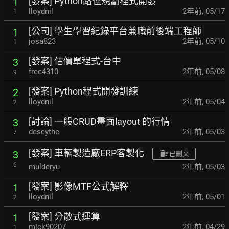
[發案] Python路徑規劃程式開發
1
lloydnil
2年前
,
05/17
1
[公司] 學生學習紀錄平台兼職前後端工程師
1
josa823
2年前
,
05/10
1
[發案] 估價單程式-台中
3
free4310
2年前
,
05/08
9
[發案] Python程式開發訓練
2
lloydnil
2年前
,
05/04
2
[討論] 一般CRUD畫面layout 的行情
3
descythe
2年前
,
05/03
7
[發案] 車輛製造廠ERP客製化
3
已刪文
6
mulderyu
2年前
,
05/03
[發案] 影像MTF公式解釋
1
lloydnil
2年前
,
05/01
2
[發案] 分散式運算
1
mick90207
2年前
,
04/29
1