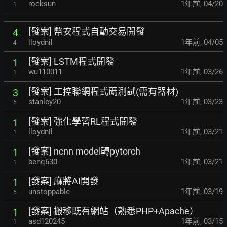
rocksun
1年前
,
04/20
1
[發案] 幣安程式自動交易開發
4
lloydnil
1年前
,
04/05
4
[發案] LSTM程式開發
1
wu110011
1年前
,
03/26
1
[發案] 工控聯網程式碼測試(需有器材)
3
stanley20
1年前
,
03/23
5
[發案] 強化學習RL程式開發
1
lloydnil
1年前
,
03/21
1
[發案] ncnn model轉pytorch
1
benq630
1年前
,
03/21
1
[發案] 麻將AI開發
1
unstoppable
1年前
,
03/19
5
[發案] 搬移既有網站（熟悉PHP+Apache）
1
asd120245
1年前
,
03/15
1