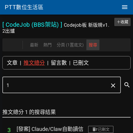
PTT
數位生活區
＋收藏
[ CodeJob (BBS架站)
]
Codejob板 新版規v1.
2出爐
最新
熱門
分頁 (1置底文)
搜尋
文章
|
推文總分
|
留言數
|
已刪文
search
clear
推文總分 1 的搜尋結果
[發案] Claude/Claw自動讀信
3
已刪文