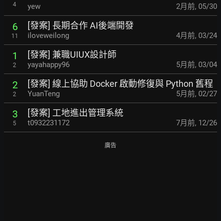
4
yew
2月前
,
05/30
[發案] 長期合作 AI後端開發
6
iloveweilong
4月前
,
03/24
11
[發案] 兼職UIUX設計師
1
yayahappy96
5月前
,
03/04
2
[發案] 線上協助 Docker 啟動修復與 Python 舊程
2
YuanTeng
5月前
,
02/27
2
[發案] 工地進出管理系統
3
t0932231172
7月前
,
12/26
5
廣告