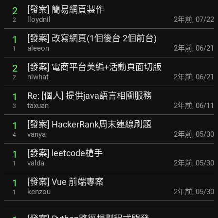
[發案] 簡易網頁製作
2
lloydnil
2年前
,
07/22
2
[發案] 改寫網頁(1個後台 2個前台)
1
aleeon
2年前
,
06/21
1
[發案] 電商平台美編+活動頁面切版
2
niwhat
2年前
,
06/21
2
Re: [個人] 提供java語言相關服務
1
taxuan
2年前
,
06/11
3
[發案] HackerRank周末連線刷題
1
vanya
2年前
,
05/30
4
[發案] leetcode槍手
1
valda
2年前
,
05/30
1
[發案] Vue 前端專案
1
kenzou
2年前
,
05/30
1