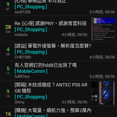
[心得] 華碩品質 半月為止
9
[
PC_Shopping
]
41
asdf1256
3小時前
,
08/06
Re: [心得] 感謝PNY，感謝青雲科技
28
[
PC_Shopping
]
108
mileslo
4小時前
,
08/06
[請益] 筆電外接螢幕，解析度怎麼算?
4
[
PC_Shopping
]
28
CHB1980
4小時前
,
08/06
有人官網訂的fold8已出貨了嗎
5
[
MobileComm
]
11
hdf87ery
5小時前
,
08/06
[開箱] 木紋成癮症？ANTEC P30 AR
GB 機殼
9
[
PC_Shopping
]
19
Ohmy
5小時前
,
08/06
[購機] 大電量，續航力強，預算2萬內
16
[
MobileComm
]