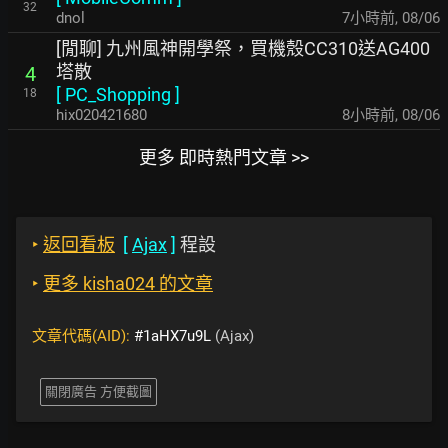
32
dnol
7小時前
,
08/06
[閒聊] 九州風神開學祭，買機殼CC310送AG400
塔散
4
[
PC_Shopping
]
18
hix020421680
8小時前
,
08/06
更多 即時熱門文章 >>
‣
返回看板
[
Ajax
]
程設
‣
更多 kisha024 的文章
文章代碼(AID):
#1aHX7u9L
(Ajax)
關閉廣告 方便截圖