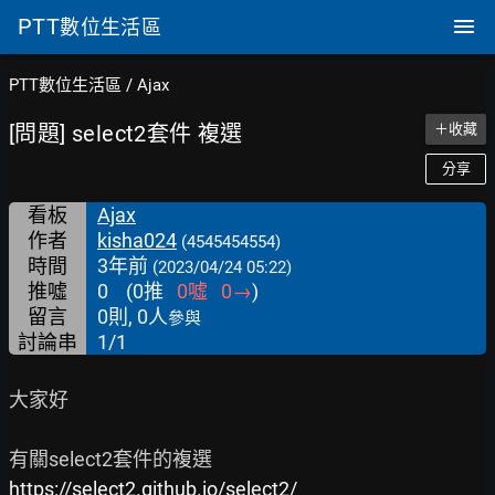
PTT
數位生活區
PTT數位生活區
/
Ajax
[問題] select2套件 複選
＋收藏
分享
看板
Ajax
作者
kisha024
(4545454554)
時間
3年前
(2023/04/24 05:22)
推噓
0
(
0
推
0
噓
0
→
)
留言
0則, 0人
參與
討論串
1/1
大家好

https://select2.github.io/select2/