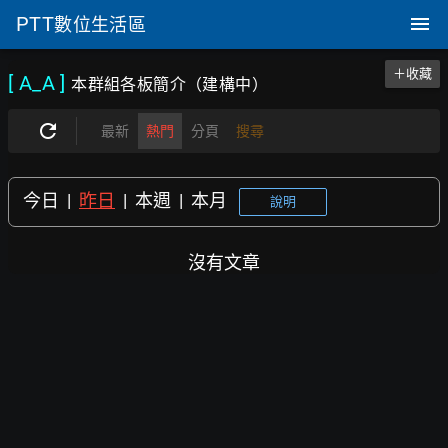
PTT
數位生活區
＋收藏
[ A_A
]
本群組各板簡介（建構中）
最新
熱門
分頁
搜尋
今日
|
昨日
|
本週
|
本月
說明
沒有文章