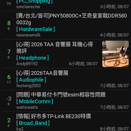
[
PC_Shopping
]
24
sinclaireche
3小時前
,
08/07
[賣/台北/皆可]PNY5080OC+芝奇皇家戟DDR580
0032g
8
[
HardwareSale
]
8
newnewmilk
4小時前
,
08/07
[心得] 2026 TAA 音響展 耳機心得
簡評
7
[
Headphone
]
8
Andy89192
6小時前
,
08/07
[心得] 2026TAA音響展
6
[
Audiophile
]
17
feoteng2003
7小時前
,
08/07
[問題] 中華易付卡門號esim相容性問題
-3
[
MobileComm
]
8
wattswatts
7小時前
,
08/07
[情報] 好市多TP-Link BE230特價
2
[
Broad_Band
]
6
ka2
8小時前
,
08/07