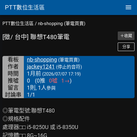
PTT
數位生活區
PTT數位生活區
/
nb-shopping (筆電買賣)
[徵/ 台中] 聯想T480筆電
＋收藏
分享
看板
nb-shopping
(筆電買賣)
作者
jackey1241
(停止的音符)
時間
1月前
(2026/07/07 17:19)
推噓
0
(
0
推
0
噓
1
→
)
留言
1則, 1人
參與
討論串
1/1
◎筆電型號:聯想T480

◎規格配件

處理器□□ i5-8250U 或 i5-8350U

記憶體□□ 8G~16G
