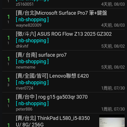
1
z5160051
4天前
,
08/03
[賣/台北]Microsoft Surface Pro7 筆+鍵盤
1
[
nb-shopping
]
1
wayne820309
4天前
,
08/03
[徵/斗六] ASUS ROG Flow Z13 2025 GZ302
1
[
nb-shopping
]
1
dhkvhf
5天前
,
08/02
[賣/ 台南] surface pro7
1
[
nb-shopping
]
1
newmeme
5天前
,
08/02
[賣/全國/皆可] Lenovo聯想 E420
1
[
nb-shopping
]
3
river0724
1周前
,
07/30
[賣/台中 ] rog g15 ga503qr 3070
1
[
nb-shopping
]
1
peter886
1周前
,
07/30
[賣/台北] ThinkPad L580_i5-8350
U/ 8G/ 256G
1