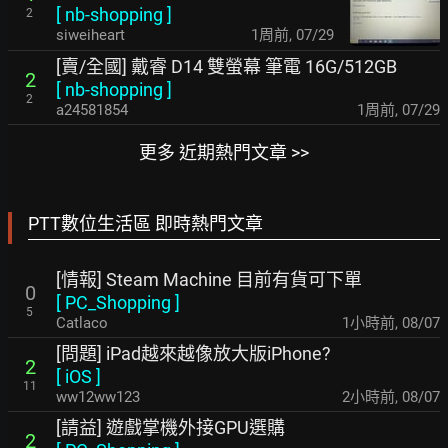
[
nb-shopping
]
2
siweiheart
1周前
,
07/29
[賣/全國] 戴睿 D14 雙螢幕 筆電 16G/512GB
2
[
nb-shopping
]
2
a24581854
1周前
,
07/29
更多 近期熱門文章 >>
PTT數位生活區 即時熱門文章
[情報] Steam Machine 目前有貨可下單
0
[
PC_Shopping
]
5
Catlaco
1小時前
,
08/07
[問題] iPad越來越像放大版iPhone?
2
[
iOS
]
11
ww12ww123
2小時前
,
08/07
[請益] 遊戲掌機外接GPU選購
2