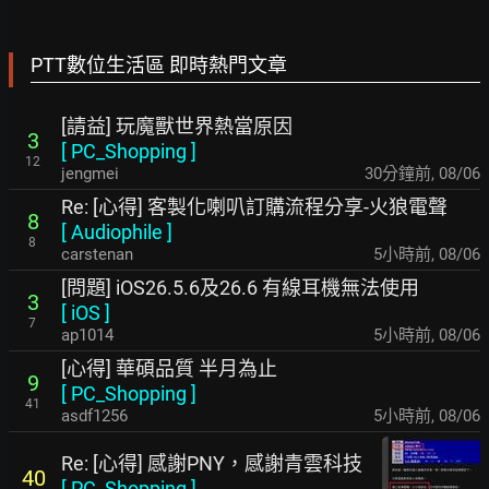
PTT數位生活區 即時熱門文章
[請益] 玩魔獸世界熱當原因
3
[
PC_Shopping
]
12
jengmei
30分鐘前
,
08/06
Re: [心得] 客製化喇叭訂購流程分享-火狼電聲
8
[
Audiophile
]
8
carstenan
5小時前
,
08/06
[問題] iOS26.5.6及26.6 有線耳機無法使用
3
[
iOS
]
7
ap1014
5小時前
,
08/06
[心得] 華碩品質 半月為止
9
[
PC_Shopping
]
41
asdf1256
5小時前
,
08/06
Re: [心得] 感謝PNY，感謝青雲科技
40
[
PC_Shopping
]