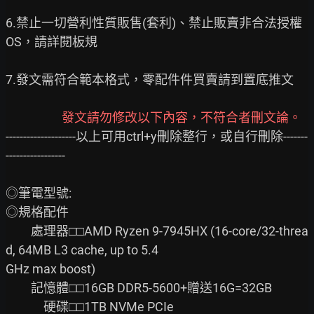
6.禁止一切營利性質販售(套利)、禁止販賣非合法授權
OS，請詳閱板規

7.發文需符合範本格式，零配件件買賣請到置底推文

發文請勿修改以下內容，不符合者刪文論。
--------------------以上可用ctrl+y刪除整行，或自行刪除-------
-----------------

◎筆電型號:

◎規格配件

　　處理器□□AMD Ryzen 9-7945HX (16-core/32-threa
d, 64MB L3 cache, up to 5.4

GHz max boost)

　　記憶體□□16GB DDR5-5600+贈送16G=32GB

　　　硬碟□□1TB NVMe PCIe
