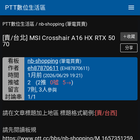
PTT
數位生活區
PTT數位生活區
/
nb-shopping (筆電買賣)
[賣/台北] MSI Crosshair A16 HX RTX 50
＋收藏
70
分享
看板
nb-shopping
(筆電買賣)
作者
eh87870611
(EH87870611)
時間
1月前
(2026/06/29 19:21)
推噓
2
(
2
推
0
噓
5
→
)
留言
7則, 3人
參與
討論串
1/1
請在文章標題加上地區 標題格式範例:
[賣/台西]
https://www.ptt.cc/bbs/nb-shopping/M.1657351259.