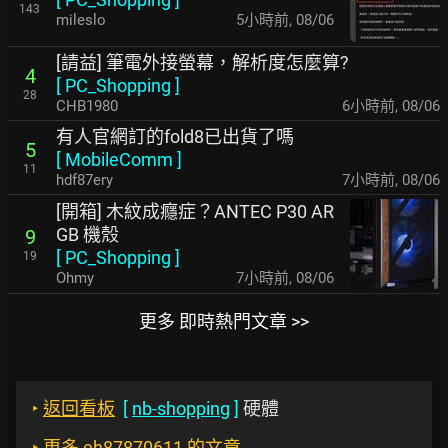
143
mileslo
5小時前
,
08/06
[請益] 筆電外接螢幕，解析度怎麼算?
4
[
PC_Shopping
]
28
CHB1980
6小時前
,
08/06
有人官網訂的fold8已出貨了嗎
5
[
MobileComm
]
11
hdf87ery
7小時前
,
08/06
[開箱] 木紋成癮症？ANTEC P30 AR
GB 機殼
9
[
PC_Shopping
]
19
Ohmy
7小時前
,
08/06
更多 即時熱門文章 >>
‣
返回看板
[
nb-shopping
]
硬體
‣
更多 eh87870611 的文章