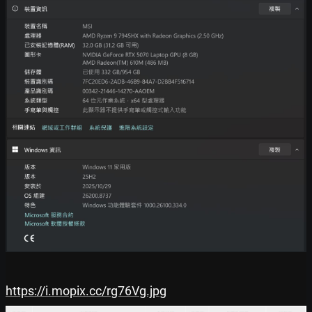
https://i.mopix.cc/rg76Vg.jpg