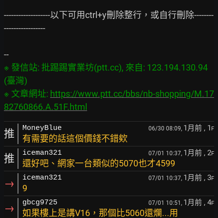
-------------------以下可用ctrl+y刪除整行，或自行刪除--------
-----------------

※ 發信站: 批踢踢實業坊(ptt.cc), 來自: 123.194.130.94 
(臺灣)

※ 文章網址: 
https://www.ptt.cc/bbs/nb-shopping/M.17
82760866.A.51F.html
1月前
, 1
MoneyBlue
06/30 08:09,
F
推
有需要的話這個價錢不錯欸
1月前
, 2
iceman321
07/01 10:37,
F
推
還好吧、網家一台類似的5070也才4599
1月前
, 3
iceman321
07/01 10:37,
F
→
9
1月前
, 4
gbcg9725
07/01 10:51,
F
→
如果樓上是講V16，那個比5060還爛...用