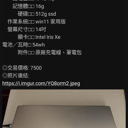
　　記憶體□□ 16g

　　　硬碟□□ 512g ssd

　作業系統□□ win11 家用版

　螢幕尺寸□□ 14吋

　　　顯卡□□ Intel Iris Xe

電池／瓦時□ 54wh

　　　附件□□ 原廠充電線、筆電包

◎交易價格: 7500

https://i.imgur.com/YQ8orm2.jpeg