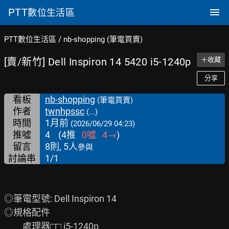
PTT
數位生活區
PTT數位生活區
/
nb-shopping (筆電買賣)
[賣/新竹] Dell Inspiron 14 5420 i5-1240p
＋收藏
分享
看板
nb-shopping
(筆電買賣)
作者
twnhpssc
(...)
時間
1月前
(2026/06/29 04:23)
推噓
4
(
4
推
0
噓
4
→
)
留言
8則, 5人
參與
討論串
1/1
◎筆電型號: Dell Inspiron 14

◎規格配件

　　處理器□□ i5-1240p
