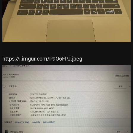
https://i.imgur.com/P9O6FPJ.jpeg