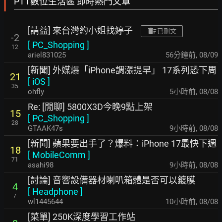
PTT數位生活區 即時熱門文章
[請益] 來台灣約小姐找婷子
已刪文
-2
[
PC_Shopping
]
12
ariel831025
56分鐘前
,
08/09
[新聞] 外媒爆「iPhone調漲提早」 17系列恐下周
21
[
iOS
]
35
ohfly
6小時前
,
08/08
Re: [閒聊] 5800X3D今晚9點上架
15
[
PC_Shopping
]
28
GTAAK47s
9小時前
,
08/08
[新聞] 蘋果要出手了？爆料：iPhone 17最快下週
18
[
MobileComm
]
71
asahi98
9小時前
,
08/08
[討論] 音響設備器材喇叭箱體是否可以鍍膜
4
[
Headphone
]
7
wl1445644
10小時前
,
08/08
[菜單] 250K深度學習工作站