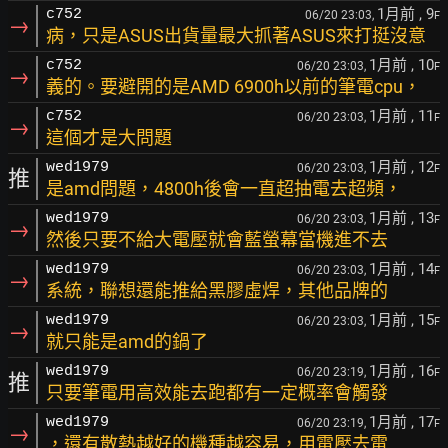
1月前
, 9
c752
06/20 23:03,
F
→
病，只是ASUS出貨量最大抓著ASUS來打挺沒意
1月前
, 10
c752
06/20 23:03,
F
→
義的。要避開的是AMD 6900h以前的筆電cpu，
1月前
, 11
c752
06/20 23:03,
F
→
這個才是大問題
1月前
, 12
wed1979
06/20 23:03,
F
推
是amd問題，4800h後會一直超抽電去超頻，
1月前
, 13
wed1979
06/20 23:03,
F
→
然後只要不給大電壓就會藍螢幕當機進不去
1月前
, 14
wed1979
06/20 23:03,
F
→
系統，聯想還能推給黑膠虛焊，其他品牌的
1月前
, 15
wed1979
06/20 23:03,
F
→
就只能是amd的鍋了
1月前
, 16
wed1979
06/20 23:19,
F
推
只要筆電用高效能去跑都有一定概率會觸發
1月前
, 17
wed1979
06/20 23:19,
F
→
，還有散熱越好的機種越容易，用電壓去電