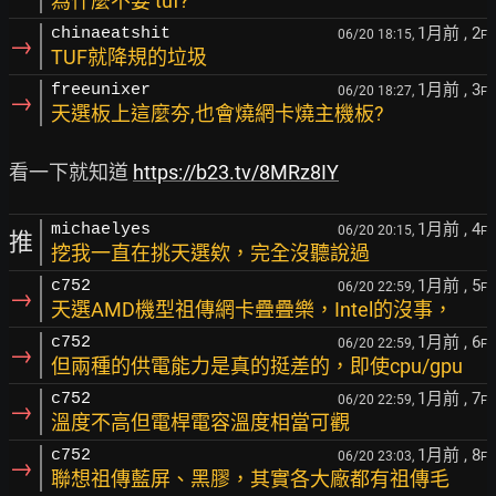
為什麼不要 tuf?
1月前
, 2
chinaeatshit
06/20 18:15,
F
→
TUF就降規的垃圾
1月前
, 3
freeunixer
06/20 18:27,
F
→
天選板上這麼夯,也會燒網卡燒主機板?
看一下就知道 
https://b23.tv/8MRz8IY
1月前
, 4
michaelyes
06/20 20:15,
F
推
挖我一直在挑天選欸，完全沒聽說過
1月前
, 5
c752
06/20 22:59,
F
→
天選AMD機型祖傳網卡疊疊樂，Intel的沒事，
1月前
, 6
c752
06/20 22:59,
F
→
但兩種的供電能力是真的挺差的，即使cpu/gpu
1月前
, 7
c752
06/20 22:59,
F
→
溫度不高但電桿電容溫度相當可觀
1月前
, 8
c752
06/20 23:03,
F
→
聯想祖傳藍屏、黑膠，其實各大廠都有祖傳毛