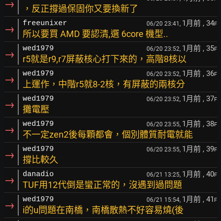
→
，反正撐過保固你又要換新了
1月前
, 34
freeunixer
06/20 23:41,
F
→
所以要買 AMD 要認清,選 6core 機型..
1月前
, 35
wed1979
06/20 23:52,
F
→
r5就是r9,r7屏蔽核心打下來的，高階8核以
1月前
, 36
wed1979
06/20 23:52,
F
→
上運作，中階r5就8-2核，有屏蔽的兩核分
1月前
, 37
wed1979
06/20 23:52,
F
→
攤電壓
1月前
, 38
wed1979
06/20 23:55,
F
→
不一定zen2後每顆都會，個別體質耐電就能
1月前
, 39
wed1979
06/20 23:55,
F
→
撐比較久
1月前
, 40
danadio
06/21 13:25,
F
→
TUF用12代倒是蠻正常的，沒遇到過問題
1月前
, 41
wed1979
06/21 15:54,
F
→
i的u問題在南橋，南橋散熱不好容易燒(後