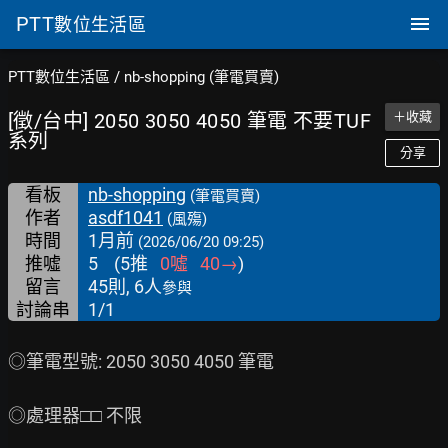
PTT
數位生活區
PTT數位生活區
/
nb-shopping (筆電買賣)
[徵/台中] 2050 3050 4050 筆電 不要TUF
＋收藏
系列
分享
看板
nb-shopping
(筆電買賣)
作者
asdf1041
(風殤)
時間
1月前
(2026/06/20 09:25)
推噓
5
(
5
推
0
噓
40
→
)
留言
45則, 6人
參與
討論串
1/1
◎筆電型號: 2050 3050 4050 筆電

◎處理器□□ 不限
