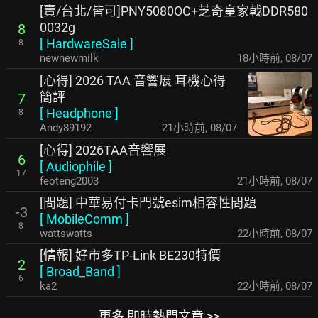
[賣/台北/皆可]PNY5080OC+芝奇皇家戟DDR580
0032g
8
[
HardwareSale
]
8
newnewmilk
18小時前
,
08/07
[心得] 2026 TAA 音響展 耳機心得
簡評
7
[
Headphone
]
8
Andy89192
21小時前
,
08/07
[心得] 2026TAA音響展
6
[
Audiophile
]
17
feoteng2003
21小時前
,
08/07
[問題] 中華易付卡門號esim相容性問題
-3
[
MobileComm
]
8
wattswatts
22小時前
,
08/07
[情報] 好市多TP-Link BE230特價
2
[
Broad_Band
]
6
ka2
22小時前
,
08/07
更多 即時熱門文章 >>