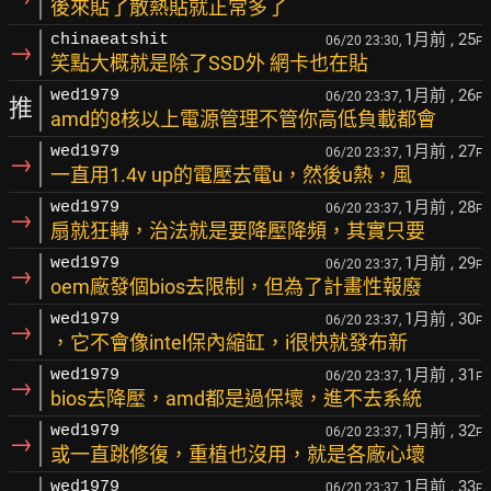
後來貼了散熱貼就正常多了
1月前
, 25
chinaeatshit
06/20 23:30,
F
→
笑點大概就是除了SSD外 網卡也在貼
1月前
, 26
wed1979
06/20 23:37,
F
推
amd的8核以上電源管理不管你高低負載都會
1月前
, 27
wed1979
06/20 23:37,
F
→
一直用1.4v up的電壓去電u，然後u熱，風
1月前
, 28
wed1979
06/20 23:37,
F
→
扇就狂轉，治法就是要降壓降頻，其實只要
1月前
, 29
wed1979
06/20 23:37,
F
→
oem廠發個bios去限制，但為了計畫性報廢
1月前
, 30
wed1979
06/20 23:37,
F
→
，它不會像intel保內縮缸，i很快就發布新
1月前
, 31
wed1979
06/20 23:37,
F
→
bios去降壓，amd都是過保壞，進不去系統
1月前
, 32
wed1979
06/20 23:37,
F
→
或一直跳修復，重植也沒用，就是各廠心壞
1月前
, 33
wed1979
06/20 23:37,
F