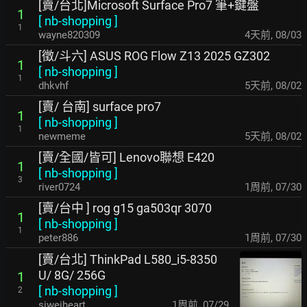
[賣/台北]Microsoft Surface Pro7 筆+鍵盤
1
[
nb-shopping
]
1
wayne820309
4天前
,
08/03
[徵/斗六] ASUS ROG Flow Z13 2025 GZ302
1
[
nb-shopping
]
1
dhkvhf
5天前
,
08/02
[賣/ 台南] surface pro7
1
[
nb-shopping
]
1
newmeme
5天前
,
08/02
[賣/全國/皆可] Lenovo聯想 E420
1
[
nb-shopping
]
3
river0724
1周前
,
07/30
[賣/台中 ] rog g15 ga503qr 3070
1
[
nb-shopping
]
1
peter886
1周前
,
07/30
[賣/台北] ThinkPad L580_i5-8350
U/ 8G/ 256G
1
[
nb-shopping
]
2
siweiheart
1周前
,
07/29