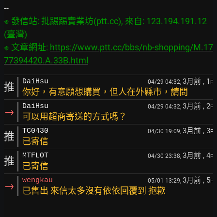
※ 發信站: 批踢踢實業坊(ptt.cc), 來自: 123.194.191.12 
(臺灣)

※ 文章網址: 
https://www.ptt.cc/bbs/nb-shopping/M.17
77394420.A.33B.html
3月前
, 1
DaiHsu
04/29 04:32,
F
推
你好，有意願想購買，但人在外縣市，請問
3月前
, 2
DaiHsu
04/29 04:32,
F
→
可以用超商寄送的方式嗎？
3月前
, 3
TC0430
04/30 19:09,
F
推
已寄信
3月前
, 4
MTFLOT
04/30 23:38,
F
推
已寄信
3月前
, 5
wengkau
05/01 13:29,
F
→
已售出 來信太多沒有依依回覆到 抱歉