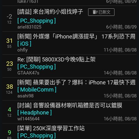
luke71631
6小時前
,
08/09
[請益] 來台灣約小姐找婷子
已刪文
-2
[
PC_Shopping
]
12
ariel831025
6小時前
,
08/09
[新聞] 外媒爆「iPhone調漲提早」 17系列恐下周
31
[
iOS
]
55
ohfly
11小時前
,
08/08
Re: [閒聊] 5800X3D今晚9點上架
23
[
PC_Shopping
]
50
GTAAK47s
14小時前
,
08/08
[新聞] 蘋果要出手了？爆料：iPhone 17最快下週
38
[
MobileComm
]
124
asahi98
15小時前
,
08/08
[討論] 音響設備器材喇叭箱體是否可以鍍膜
4
[
Headphone
]
12
wl1445644
16小時前
,
08/08
[菜單] 250K深度學習工作站
9
[
PC_Shopping
]
89