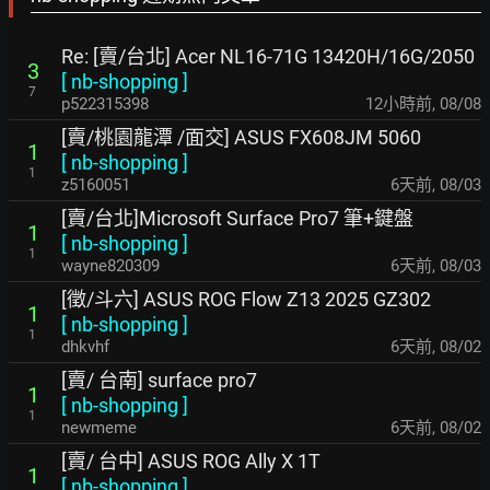
Re: [賣/台北] Acer NL16-71G 13420H/16G/2050
3
[
nb-shopping
]
7
p522315398
12小時前
,
08/08
[賣/桃園龍潭 /面交] ASUS FX608JM 5060
1
[
nb-shopping
]
1
z5160051
6天前
,
08/03
[賣/台北]Microsoft Surface Pro7 筆+鍵盤
1
[
nb-shopping
]
1
wayne820309
6天前
,
08/03
[徵/斗六] ASUS ROG Flow Z13 2025 GZ302
1
[
nb-shopping
]
1
dhkvhf
6天前
,
08/02
[賣/ 台南] surface pro7
1
[
nb-shopping
]
1
newmeme
6天前
,
08/02
[賣/ 台中] ASUS ROG Ally X 1T
1
[
nb-shopping
]