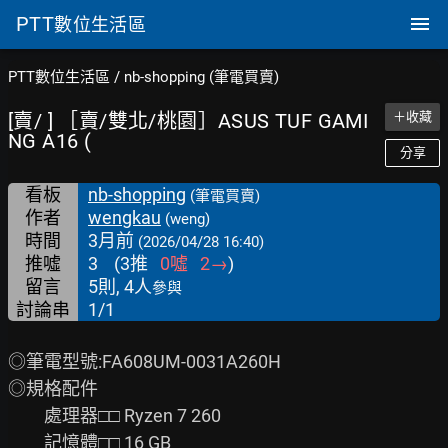
PTT
數位生活區
PTT數位生活區
/
nb-shopping (筆電買賣)
[賣/ ] ［賣/雙北/桃園］ASUS TUF GAMI
＋收藏
NG A16 (
分享
看板
nb-shopping
(筆電買賣)
作者
wengkau
(weng)
時間
3月前
(2026/04/28 16:40)
推噓
3
(
3
推
0
噓
2
→
)
留言
5則, 4人
參與
討論串
1/1
◎筆電型號:FA608UM-0031A260H

◎規格配件

　　處理器□□ Ryzen 7 260

　　記憶體□□ 16 GB
