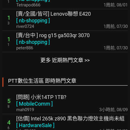
1
Tetrapod666
1周前
,
08/01
[賣/全國/皆可] Lenovo聯想 E420
1
[
nb-shopping
]
3
river0724
1周前
,
07/30
[賣/台中 ] rog g15 ga503qr 3070
1
[
nb-shopping
]
1
peter886
1周前
,
07/30
更多 近期熱門文章 >>
PTT數位生活區 即時熱門文章
[問題] 小米14TP 1TB?
5
[
MobileComm
]
8
mah0919
3小時前
,
08/09
[估價] Intel 265k z890 黑色聯力燈效主機尚未組
4
[
HardwareSale
]
6