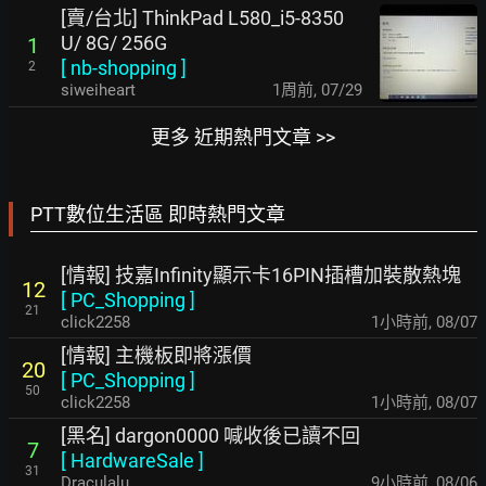
[賣/台北] ThinkPad L580_i5-8350
U/ 8G/ 256G
1
[
nb-shopping
]
2
siweiheart
1周前
,
07/29
更多 近期熱門文章 >>
PTT數位生活區 即時熱門文章
[情報] 技嘉Infinity顯示卡16PIN插槽加裝散熱塊
12
[
PC_Shopping
]
21
click2258
1小時前
,
08/07
[情報] 主機板即將漲價
20
[
PC_Shopping
]
50
click2258
1小時前
,
08/07
[黑名] dargon0000 喊收後已讀不回
7
[
HardwareSale
]
31
Draculalu
9小時前
,
08/06