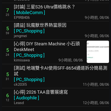
[討論] 三星S26 Ultra價格跳水？
7
[
MobileComm
]
25
EPIRB406
9小時前
,
08/06
[請益] 玩魔獸世界熱當原因
5
[
PC_Shopping
]
59
jengmei
9小時前
,
08/06
[心得] DIY Steam Machine 小石頭
DeskMeet
5
[
PC_Shopping
]
24
kimisawa
9小時前
,
08/06
[測試] 地端雙卡AI使用SFF-8654通道拆分簡易測
試
5
[
PC_Shopping
]
31
ck203l5
11小時前
,
08/06
[心得] 2026 TAA音響展速寫
6
[
Audiophile
]
12
Leasd
12小時前
,
08/06