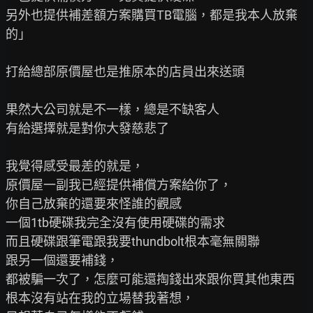
另外也提供補差額方案購買TB電腦，都是我本人放棄
的」

打給總部原價屋也是推原本的店員出來送頭

果然大公司就是不一樣，總是不缺客人

有給選擇就是對你大發慈悲了

我覺得感受最差的就是，

原價屋一副我已經提供補償方案給你了，

你自己放棄的還要來怪誰的觀感

一個1tb硬碟我完全沒有使用硬碟的需求

而且硬碟跟筆電跟我要thundbolt根本毫無關聯

跟另一個還要補錢，

都被騙一次了，怎麼可能還掏錢出來跟你買其他東西

根本沒有站在我的立場替我著想，
