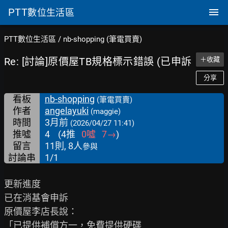
PTT
數位生活區
PTT數位生活區
/
nb-shopping (筆電買賣)
Re: [討論]原價屋TB規格標示錯誤 (已申訴
＋收藏
分享
看板
nb-shopping
(筆電買賣)
作者
angelayuki
(maggie)
時間
3月前
(2026/04/27 11:41)
推噓
4
(
4
推
0
噓
7
→
)
留言
11則, 8人
參與
討論串
1/1
更新進度

已在消基會申訴

原價屋李店長說：

「已提供補償方一，免費提供硬碟
