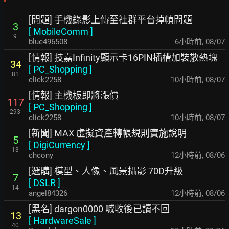
[問題] 手機錄影上傳至社群平台掉幀問題
3
[
MobileComm
]
9
blue496508
6小時前
,
08/07
[情報] 技嘉Infinity顯示卡16PIN插槽加裝散熱塊
34
[
PC_Shopping
]
81
click2258
10小時前
,
08/07
[情報] 主機板即將漲價
117
[
PC_Shopping
]
293
click2258
10小時前
,
08/07
[新聞] MAX 虛擬資產轉帳規則實施說明
5
[
DigiCurrency
]
13
chcony
12小時前
,
08/06
[選購] 模型、人像、風景攝影 70D升級
7
[
DSLR
]
14
angel84326
12小時前
,
08/06
[黑名] dargon0000 喊收後已讀不回
13
[
HardwareSale
]
40