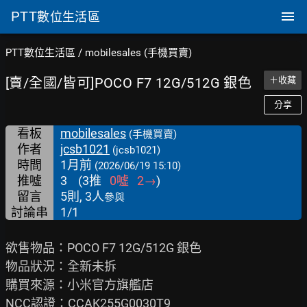
PTT
數位生活區
PTT數位生活區
/
mobilesales (手機買賣)
[賣/全國/皆可]POCO F7 12G/512G 銀色
＋收藏
分享
看板
mobilesales
(手機買賣)
作者
jcsb1021
(jcsb1021)
時間
1月前
(2026/06/19 15:10)
推噓
3
(
3
推
0
噓
2
→
)
留言
5則, 3人
參與
討論串
1/1
欲售物品：POCO F7 12G/512G 銀色

物品狀況：全新未拆

購買來源：小米官方旗艦店

NCC認證：CCAK255G0030T9
