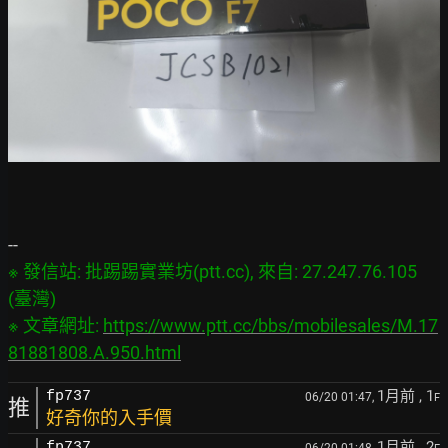
※ 發信站: 批踢踢實業坊(ptt.cc), 來自: 27.247.76.105 
(臺灣)

※ 文章網址: 
https://www.ptt.cc/bbs/mobilesales/M.17
81881808.A.950.html
1月前
, 1
fp737
06/20 01:47,
F
推
好奇你的入手價
1月前
, 2
fp737