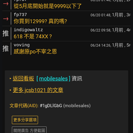
06/20 01:48,
F
→
從5月底開始就是9999以下了
1月前
, 3
fp737
06/20 01:48,
F
→
你買到12999? 真的嗎?
1月前
, 4
indigowaltz
06/22 09:58,
F
推
618 不是 74XX ?
1月前
, 5
voving
06/24 14:26,
F
推
感謝原po不宰之恩
‣
返回看板
[
mobilesales
]
資訊
‣
更多 jcsb1021 的文章
文章代碼(AID):
#1gDLlGbG
(mobilesales)
更多分享選項
關閉廣告 方便截圖