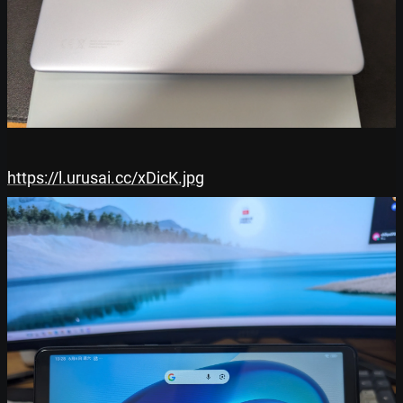
https://l.urusai.cc/xDicK.jpg