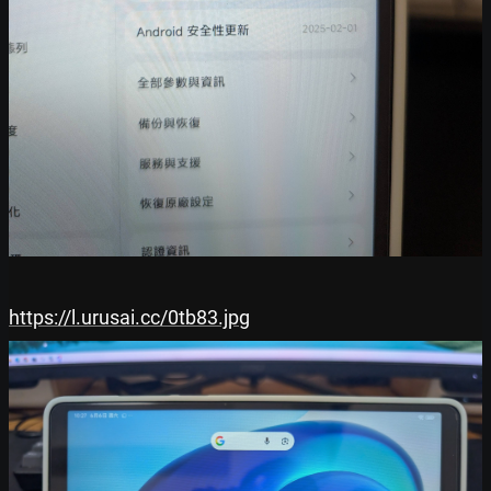
https://l.urusai.cc/0tb83.jpg