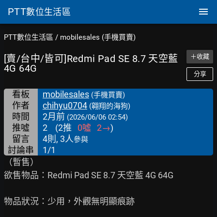
PTT
數位生活區
PTT數位生活區
/
mobilesales (手機買賣)
[賣/台中/皆可]Redmi Pad SE 8.7 天空藍
＋收藏
4G 64G
分享
看板
mobilesales
(手機買賣)
作者
chihyu0704
(翱翔的海狗)
時間
2月前
(2026/06/06 02:54)
推噓
2
(
2
推
0
噓
2
→
)
留言
4則, 3人
參與
討論串
1/1
（暫售）

欲售物品：Redmi Pad SE 8.7 天空藍 4G 64G

物品狀況：少用，外觀無明顯痕跡
