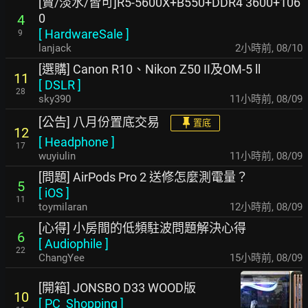
[賣/淡水/皆可]R5-5600X+B550+DDR4 3600+106
0
4
[
HardwareSale
]
9
lanjack
2小時前
,
08/10
[選購] Canon R10、Nikon Z50 II及OM-5 ll
11
[
DSLR
]
28
sky390
11小時前
,
08/09
[公告] 八月份置底交易
置底
12
[
Headphone
]
17
wuyiulin
11小時前
,
08/09
[問題] AirPods Pro 2 送修怎麼測電量？
5
[
iOS
]
11
toymilaran
12小時前
,
08/09
[心得] 小房間的低頻駐波問題解決心得
6
[
Audiophile
]
22
ChangYee
15小時前
,
08/09
[開箱] JONSBO D33 WOOD版
10
[
PC_Shopping
]