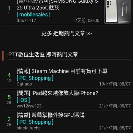
[賣/中壢/皆可]SAMSUNG Galaxy S
25 Ultra 256G鈦灰
1
[
mobilesales
]
1
lths71117
2天前
,
08/05
更多 近期熱門文章 >>
PTT數位生活區 即時熱門文章
[情報] Steam Machine 目前有貨可下單
4
[
PC_Shopping
]
12
Catlaco
19小時前
,
08/07
[問題] iPad越來越像放大版iPhone?
5
[
iOS
]
20
ww12ww123
21小時前
,
08/07
[請益] 遊戲掌機外接GPU選購
2
[
PC_Shopping
]
26
sinclaireche
21小時前
,
08/07