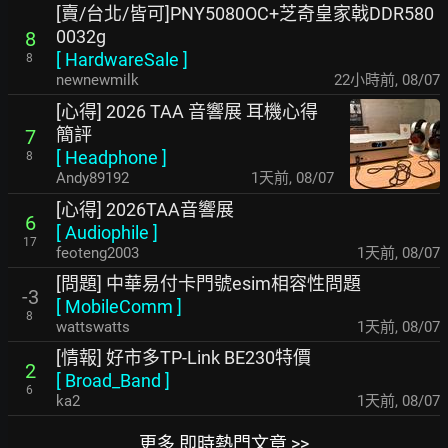
[賣/台北/皆可]PNY5080OC+芝奇皇家戟DDR580
0032g
8
[
HardwareSale
]
8
newnewmilk
22小時前
,
08/07
[心得] 2026 TAA 音響展 耳機心得
簡評
7
[
Headphone
]
8
Andy89192
1天前
,
08/07
[心得] 2026TAA音響展
6
[
Audiophile
]
17
feoteng2003
1天前
,
08/07
[問題] 中華易付卡門號esim相容性問題
-3
[
MobileComm
]
8
wattswatts
1天前
,
08/07
[情報] 好市多TP-Link BE230特價
2
[
Broad_Band
]
6
ka2
1天前
,
08/07
更多 即時熱門文章 >>