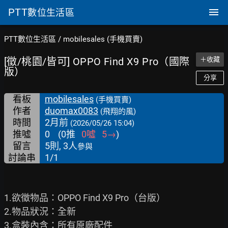
PTT
數位生活區
PTT數位生活區
/
mobilesales (手機買賣)
[徵/桃園/皆可] OPPO Find X9 Pro（國際
＋收藏
版）
分享
看板
mobilesales
(手機買賣)
作者
duomax0083
(飛翔的風)
時間
2月前
(2026/05/26 15:04)
推噓
0
(
0
推
0
噓
5
→
)
留言
5則, 3人
參與
討論串
1/1
1.欲徵物品：OPPO Find X9 Pro（台版）

2.物品狀況：全新

3.盒裝內含：所有原廠配件
