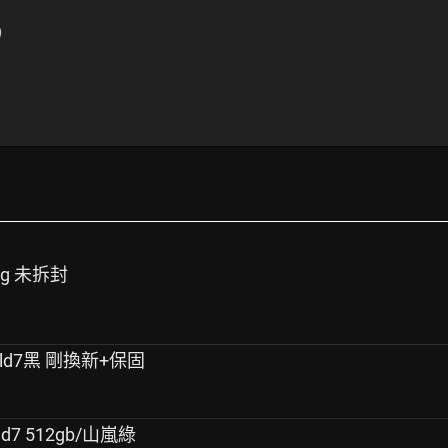
)
28g 未拆封
fold7黑 剛換新+保固
old7 512gb/山嵐綠