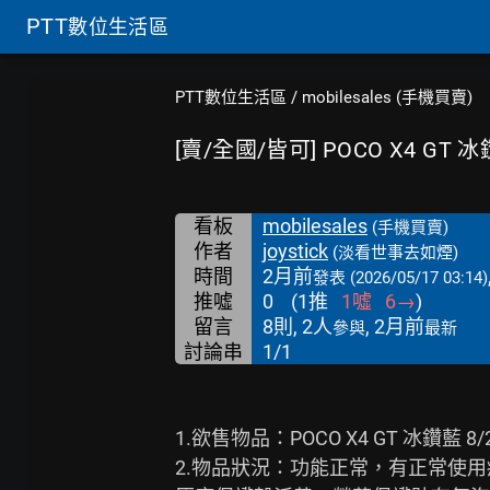
PTT
數位生活區
PTT數位生活區
/
mobilesales (手機買賣)
[賣/全國/皆可] POCO X4 GT 冰
看板
mobilesales
(手機買賣)
作者
joystick
(淡看世事去如煙)
時間
2月前
發表
(2026/05/17 03:14)
推噓
0
(
1
推
1
噓
6
→
)
留言
8則, 2人
, 2月前
參與
最新
討論串
1/1
1.欲售物品：POCO X4 GT 冰鑽藍 8/2
2.物品狀況：功能正常，有正常使用