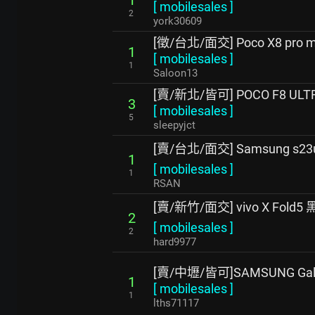
1
[
mobilesales
]
2
york30609
[徵/台北/面交] Poco X8 pro 
1
[
mobilesales
]
1
Saloon13
[賣/新北/皆可] POCO F8 ULT
3
[
mobilesales
]
5
sleepyjct
[賣/台北/面交] Samsung s23u
1
[
mobilesales
]
1
RSAN
[賣/新竹/面交] vivo X Fold5 
2
[
mobilesales
]
2
hard9977
[賣/中壢/皆可]SAMSUNG Galax
1
[
mobilesales
]
1
lths71117