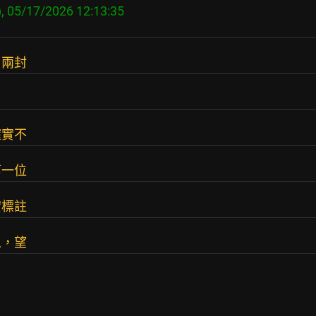
了兩封
確實不
第一位
實標註
人，望