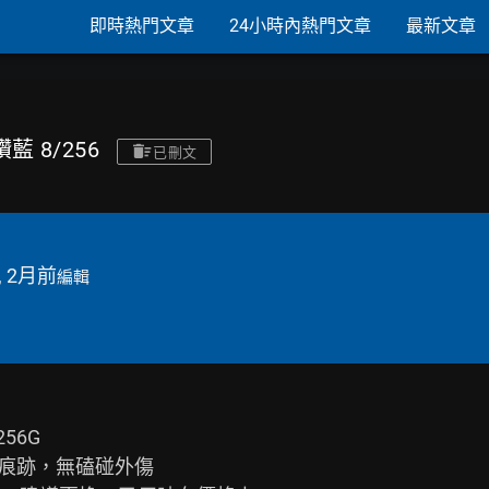
即時熱門文章
24小時內熱門文章
最新文章
鑽藍 8/256
已刪文
, 2月前
編輯
56G

痕跡，無磕碰外傷
