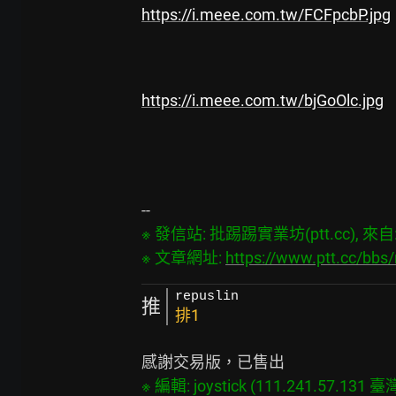
https://i.meee.com.tw/FCFpcbP.jpg
https://i.meee.com.tw/bjGoOlc.jpg
※ 發信站: 批踢踢實業坊(ptt.cc), 來自: 1
※ 文章網址: 
https://www.ptt.cc/bb
repuslin
推
排1
※ 編輯: joystick (111.241.57.131 臺灣)