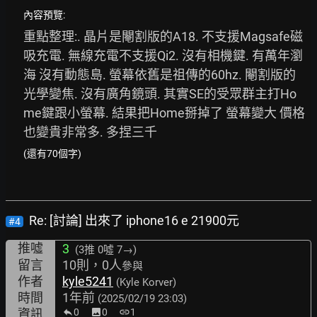
內容預覽:
重點整理:. 晶片是閹割版的A18. 不支援Magsafe磁
吸充電. 無線充電不支援Qi2. 沒有相機鍵. 有萬年瀏
海 沒有動態島. 螢幕依舊是祖傳的60hz. 閹割版的
光學變焦. 沒有廣角鏡頭. 其實SE的受眾群主打Ho
me鍵跟小螢幕. 結果把Home掰掉了 螢幕變大 價格
也變貴非常多. 多捏三千
(還有70個字)
Re: [討論] 出來了 iphone16 e 21900元
#4
推噓
3
(3推
0噓 7→
)
留言
10則，0人
參與
作者
kyle5241
(Kyle Korver)
時間
1年前
(2025/02/19 23:03)
資訊
0
image
0
link
1