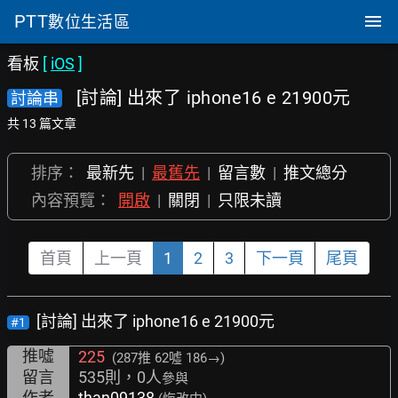
PTT
數位生活區
看板
[
iOS
]
[討論] 出來了 iphone16 e 21900元
討論串
共 13 篇文章
排序：
最新先
|
最舊先
|
留言數
|
推文總分
內容預覽：
開啟
|
關閉
|
只限未讀
首頁
上一頁
1
2
3
下一頁
尾頁
[討論] 出來了 iphone16 e 21900元
#1
推噓
225
(287推
62噓 186→
)
留言
535則，0人
參與
作者
than09138