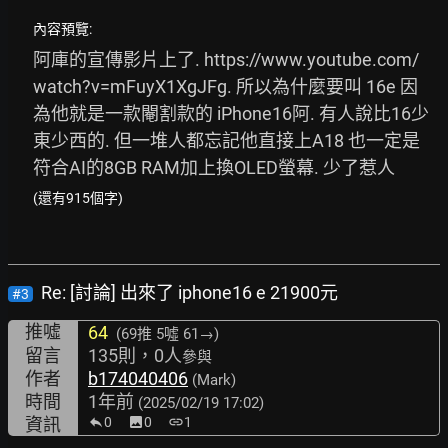
內容預覽:
阿庫的宣傳影片上了. 
https://www.youtube.com/
watch?v=mFuyX1XgJFg.
 所以為什麼要叫 16e 因
為他就是一款閹割款的 iPhone16阿. 有人說比16少
東少西的. 但一堆人都忘記他直接上A18 也一定是
符合AI的8GB RAM加上換OLED螢幕. 少了惹人
(還有915個字)
Re: [討論] 出來了 iphone16 e 21900元
#3
推噓
64
(69推
5噓 61→
)
留言
135則，0人
參與
作者
b174040406
(Mark)
時間
1年前
(2025/02/19 17:02)
資訊
0
image
0
link
1