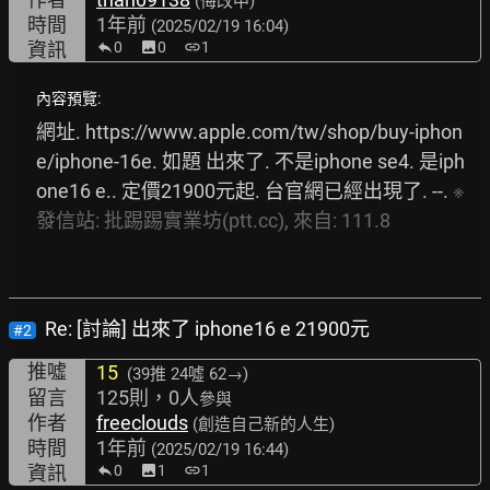
(悔改中)
時間
1年前
(2025/02/19 16:04)
資訊
0
image
0
link
1
內容預覽:
網址. 
https://www.apple.com/tw/shop/buy-iphon
e/iphone-16e.
 如題 出來了. 不是iphone se4. 是iph
one16 e.. 定價21900元起. 台官網已經出現了. --. 
※
發信站:
批踢踢實業坊(ptt.cc),
來自:
111.8
Re: [討論] 出來了 iphone16 e 21900元
#2
推噓
15
(39推
24噓 62→
)
留言
125則，0人
參與
作者
freeclouds
(創造自己新的人生)
時間
1年前
(2025/02/19 16:44)
資訊
0
image
1
link
1