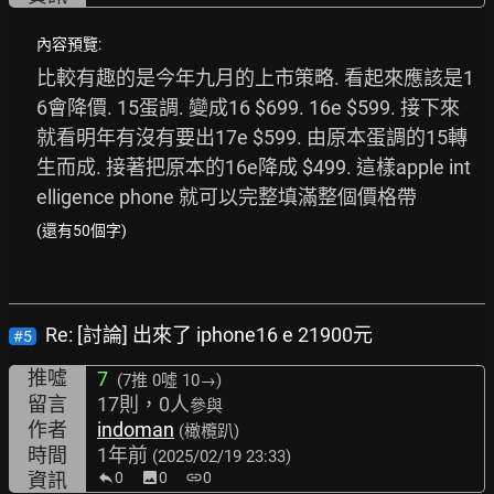
內容預覽:
比較有趣的是今年九月的上市策略. 看起來應該是1
6會降價. 15蛋調. 變成16 $699. 16e $599. 接下來
就看明年有沒有要出17e $599. 由原本蛋調的15轉
生而成. 接著把原本的16e降成 $499. 這樣apple int
elligence phone 就可以完整填滿整個價格帶
(還有50個字)
Re: [討論] 出來了 iphone16 e 21900元
#5
推噓
7
(7推
0噓 10→
)
留言
17則，0人
參與
作者
indoman
(橄欖趴)
時間
1年前
(2025/02/19 23:33)
資訊
0
image
0
link
0