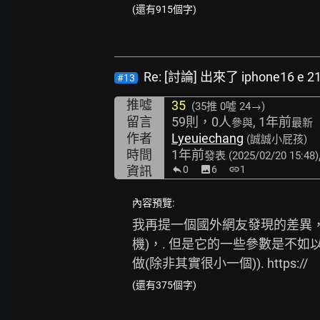
(還有915個字)
Re: [討論] 出來了 iphone16 e 
#13
推噓
35
(35推
0噓 24→
)
留言
59則，0人
, 1年前
參與
最新
作者
Lyeuiechang
(誠誠小屁孩)
時間
1年前
發表
(2025/02/20 15:48)
資訊
0
image
6
link
1
內容預覽:
我再提一個國外網友發現的差異，沒看
機)，. 但是它的一些參數是不如
做(除非其實很小一個)). https://
(還有375個字)