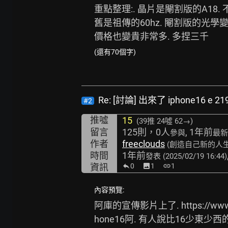
重點整理:. 晶片是閹割版的A18. 
舊是祖傳的60hz. 閹割版的光學變
價格也變貴非常多. 多捏三千
(還有70個字)
Re: [討論] 出來了 iphone16 e 2
#2
推噓
15
(39推
24噓 62→
)
留言
125則，0人
, 1年前
參與
最新
作者
freeclouds
(創造自己新的人生
時間
1年前
發表
(2025/02/19 16:44)
資訊
0
image
1
link
1
內容預覽:
阿庫的宣傳影片上了. 
https://w
hone16阿. 有人說比16少東少