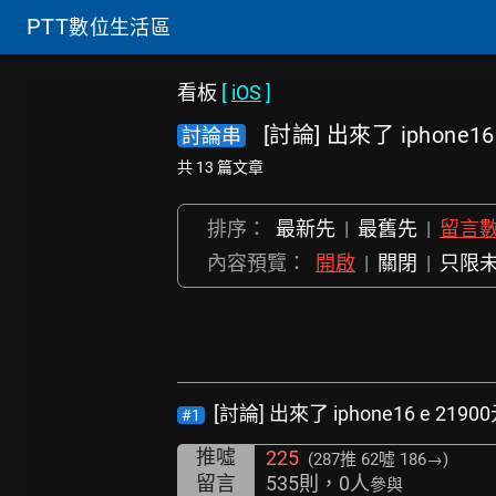
PTT
數位生活區
看板
[
iOS
]
[討論] 出來了 iphone16
討論串
共 13 篇文章
排序：
最新先
|
最舊先
|
留言
內容預覽：
開啟
|
關閉
|
只限
[討論] 出來了 iphone16 e 2190
#1
推噓
225
(287推
62噓 186→
)
留言
535則，0人
參與