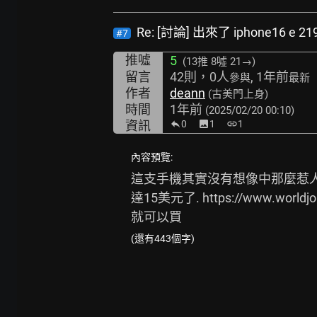
Re: [討論] 出來了 iphone16 e 2
#7
推噓
5
(13推
8噓 21→
)
留言
42則，0人
, 1年前
參與
最新
作者
deann
(古美門上身)
時間
1年前
(2025/02/20 00:10)
資訊
0
image
1
link
1
內容預覽:
這支手機其實沒有想像中那麼惹人
達15美元了. 
https://www.worldj
就可以買
(還有443個字)