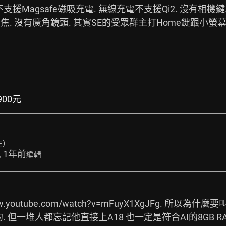
不支援Magsafe磁吸充電. 無線充電不支援Qi2. 沒有相機
焦. 沒有廣角鏡頭. 其實SE的受眾群主打Home鍵跟小螢幕.
1900元
)
, 1年前
編輯
ww.youtube.com/watch?v=mFuyX1XgJFg.
 所以為什麼要叫
西的. 但一堆人都忘記他直接上A18 也一定是符合AI的8GB R