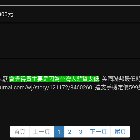
1900元
厭 
會覺得貴主要是因為台灣人薪資太低
. 美國聯邦最低
ournal.com/wj/story/121172/8460260.
 這支手機定價59
首頁
上一頁
1
2
3
下一頁
尾頁