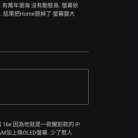
鍵. 有萬年瀏海 沒有動態島. 螢幕依
 結果把Home掰掉了 螢幕變大 
 16e 因為他就是一款閹割款的 iP
AM加上換OLED螢幕. 少了惹人