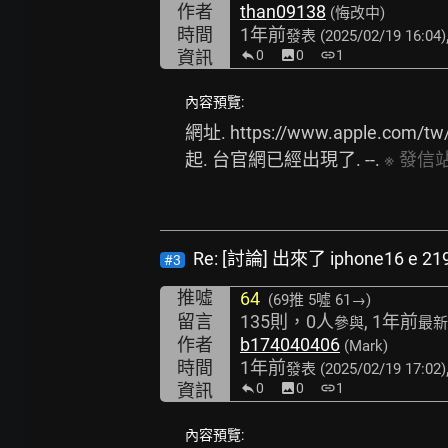
作者
than09138
(悔改中)
時間
1年前
發表
(2025/02/19 16:04)
資訊
0
image
0
link
1
內容預覽:
網址. 
https://www.apple.com/tw
起. 台官網已經出現了. --. 
※
發信站
Re: [討論] 出來了 iphone16 e 2
#3
推噓
64
(69推
5噓 61→
)
留言
135則，0人
, 1年前
參與
最新
作者
b174040406
(Mark)
時間
1年前
發表
(2025/02/19 17:02)
資訊
0
image
0
link
1
內容預覽: