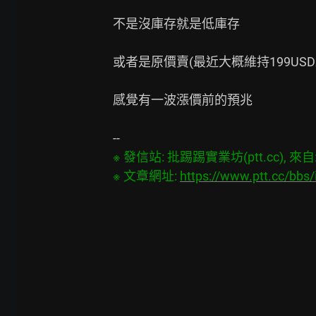
不是沒庫存就是低庫存

或者是原價賣(最近大概維持199USD左
感覺有一波漲價前的預兆

※ 發信站: 批踢踢實業坊(ptt.cc), 來自: 2
※ 文章網址: 
https://www.ptt.cc/bb