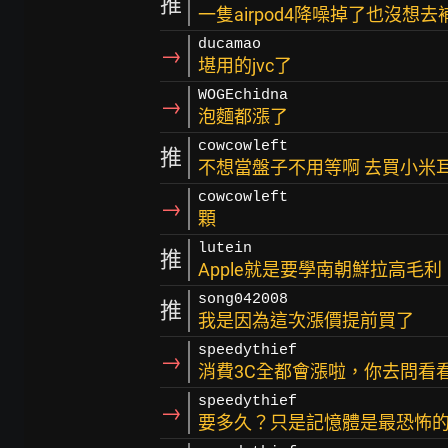
推
一隻airpod4降噪掉了也沒想去
ducamao
→
堪用的jvc了
WOGEchidna
→
泡麵都漲了
cowcowleft
推
不想當盤子不用等啊 去買小米耳
cowcowleft
→
顆
lutein
推
Apple就是要學南朝鮮拉高毛利
song042008
推
我是因為這次漲價提前買了
speedythief
→
消費3C全都會漲啦，你去問看看光P
speedythief
→
要多久？只是記憶體是最恐怖