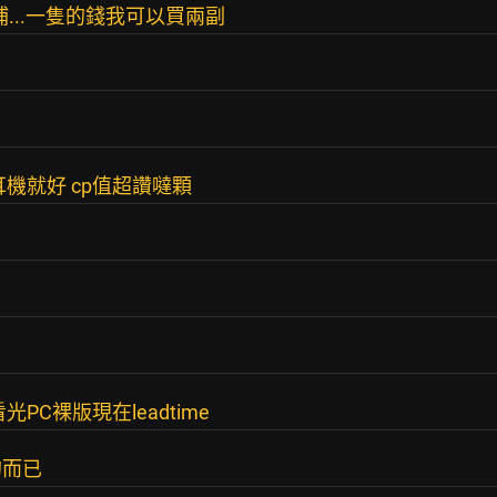
補...一隻的錢我可以買兩副
機就好 cp值超讚噠顆
C裸版現在leadtime
的而已