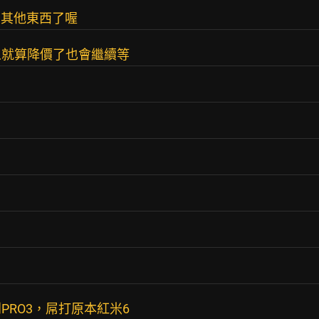
有其他東西了喔
人就算降價了也會繼續等
RO3，屌打原本紅米6