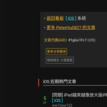
‣
返回看板
[
iOS
]
系統
‣
更多 PeterHu0827 的文章
文章代碼(AID):
#1gGo1Fc7
(iOS)
更多分享選項
關閉廣告 方便截圖
iOS 近期熱門文章
[問題] iPad越來越像放大版iPh
5
[
iOS
]
20
ww12ww123