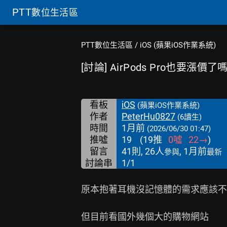
PTT
數位生活區
PTT數位生活區
/
iOS (蘋果iOS作業系統)
[討論] AirPods Pro也要漲價了
看板
iOS
(蘋果iOS作業系統)
作者
PeterHu0827
(6讀生)
時間
1月前
(2026/06/30 01:47)
推噓
19
(
19
推
0
噓
22
→
)
留言
41則, 26人
, 1月前
參與
最新
討論串
1/1
原本抱著耳機沒記憶體的需求應該不
但目前看國外幾個大的購物網站
