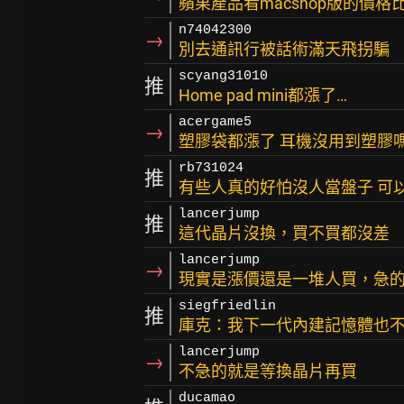
蘋果產品看macshop版的價
n74042300
→
別去通訊行被話術滿天飛拐騙
scyang31010
推
Home pad mini都漲了…
acergame5
→
塑膠袋都漲了 耳機沒用到塑膠
rb731024
推
有些人真的好怕沒人當盤子 可
lancerjump
推
這代晶片沒換，買不買都沒差
lancerjump
→
現實是漲價還是一堆人買，急
siegfriedlin
推
庫克：我下一代內建記憶體也
lancerjump
→
不急的就是等換晶片再買
ducamao