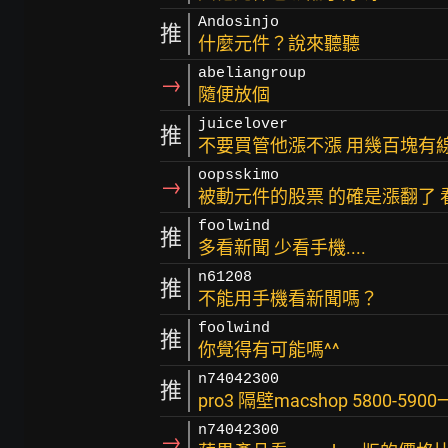
Andosinjo
推
什麼元件？說來聽聽
abeliangroup
→
隨便放個
juicelover
推
不要買管他漲不漲 用幾百塊有
oopsskimo
→
被動元件的股票 的確是漲翻了 
foolwind
推
多看新聞 少看手機....
n61208
推
不能用手機看新聞嗎？
foolwind
推
你覺得有可能嗎^^
n74042300
推
pro3 隔壁macshop 5800-59
n74042300
→