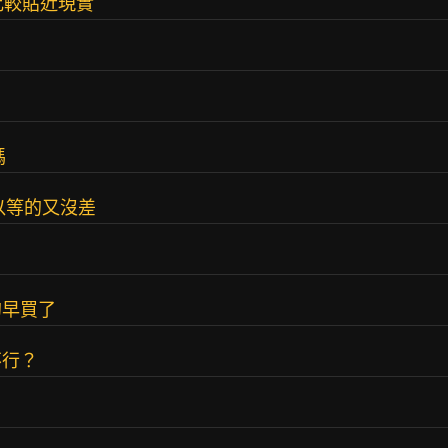
格比較貼近現實
嗎
以等的又沒差
的早買了
不行？