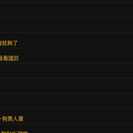
線就夠了
看看國巨
00一狗票人賣