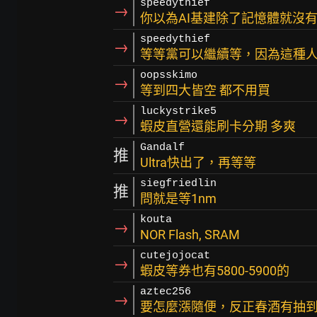
speedythief
→
你以為AI基建除了記憶體就沒
speedythief
→
等等黨可以繼續等，因為這種
oopsskimo
→
等到四大皆空 都不用買
luckystrike5
→
蝦皮直營還能刷卡分期 多爽
Gandalf
推
Ultra快出了，再等等
siegfriedlin
推
問就是等1nm
kouta
→
NOR Flash, SRAM
cutejojocat
→
蝦皮等券也有5800-5900的
aztec256
→
要怎麼漲隨便，反正春酒有抽到P