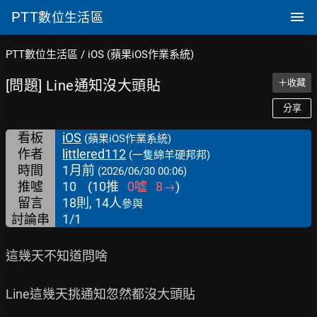
PTT
數位生活區
PTT數位生活區
/
iOS (蘋果iOS作業系統)
[問題] Line通知沒大頭貼
＋收藏
分享
看板
iOS
(蘋果iOS作業系統)
作者
littlered112
(一隻綿羊硬邦邦)
時間
1月前
(2026/06/30 00:06)
推噓
10
(
10
推
0
噓
8
→
)
留言
18則, 14人
參與
討論串
1/1
這幾天不知道問啥

Line這幾天挑通知忽然都沒大頭貼
