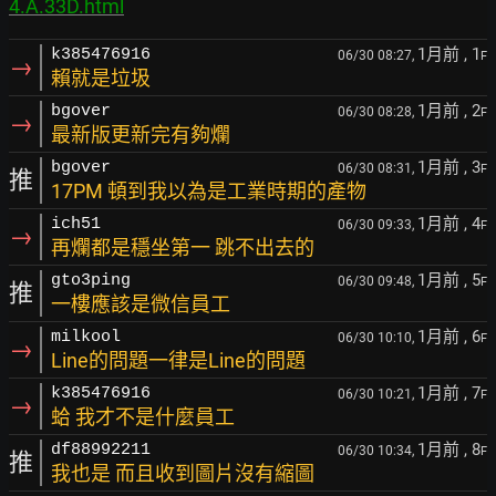
4.A.33D.html
1月前
, 1
k385476916
06/30 08:27,
F
→
賴就是垃圾
1月前
, 2
bgover
06/30 08:28,
F
→
最新版更新完有夠爛
1月前
, 3
bgover
06/30 08:31,
F
推
17PM 頓到我以為是工業時期的產物
1月前
, 4
ich51
06/30 09:33,
F
→
再爛都是穩坐第一 跳不出去的
1月前
, 5
gto3ping
06/30 09:48,
F
推
一樓應該是微信員工
1月前
, 6
milkool
06/30 10:10,
F
→
Line的問題一律是Line的問題
1月前
, 7
k385476916
06/30 10:21,
F
→
蛤 我才不是什麼員工
1月前
, 8
df88992211
06/30 10:34,
F
推
我也是 而且收到圖片沒有縮圖