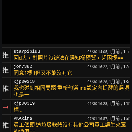
1月前
, 11
starpipiuu
06/30 14:05,
F
推
回d大，對照片沒辦法在通知欄預覽，超困擾==
1月前
, 12
jor7382
06/30 16:22,
F
推
同意1樓!!但又不能沒有它
1月前
, 13
xjp00319
06/30 16:28,
F
推
我也碰到相同問題 重新勾選line設定內提醒的選項
也是一
1月前
, 14
xjp00319
06/30 16:28,
F
→
樣 …
1月前
, 15
VKAkira
07/01 16:57,
F
推
員工個頭 這垃圾軟體沒有其他公司買工讀生來罵
的價值==