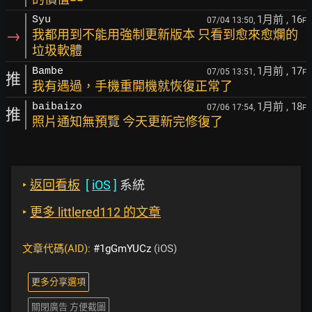
1月前
, 16
Syu
07/04 13:50,
F
→
我都用到不能用強制更新版本 只看到愈來愈爛的
垃圾軟體
1月前
, 17
Bambe
07/05 13:51,
F
推
我有遇過，手機重開機就恢復正常了
1月前
, 18
baibaizo
07/06 17:54,
F
推
照片通知無預覽 今天更新完修復了
‣
返回看板
[
iOS
]
系統
‣
更多 littlered112 的文章
文章代碼(AID):
#1gGmYUCz
(iOS)
更多分享選項
關閉廣告 方便截圖