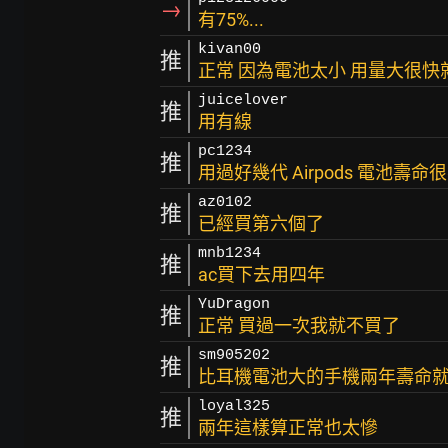
→
有75%...
kivan00
推
正常 因為電池太小 用量大很
juicelover
推
用有線
pc1234
推
用過好幾代 Airpods 電池壽命
az0102
推
已經買第六個了
mnb1234
推
ac買下去用四年
YuDragon
推
正常 買過一次我就不買了
sm905202
推
比耳機電池大的手機兩年壽命
loyal325
推
兩年這樣算正常也太慘