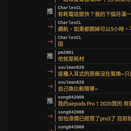
CharlesCL
推
有耗電這麼快？我的下個月滿一
CharlesCL
→
續航，如果都關掉可以5小時。
CharlesCL
→
固
pm2001
推
他就是耗材
soulman826
→
這種入耳式的原廠沒在幫換~只
soulman826
→
自己換比較簡單~
song042008
推
我的airpods Pro 1 2020買的
song042008
→
但怕漲價已經買了pro3了 目
song042008
→