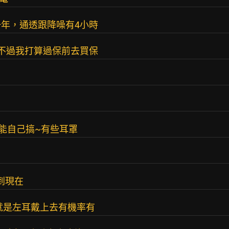
年，通透跟降噪有4小時
不過我打算過保前去買保
能自己搞~有些耳罩
 用到現在
前就是左耳戴上去有機率有