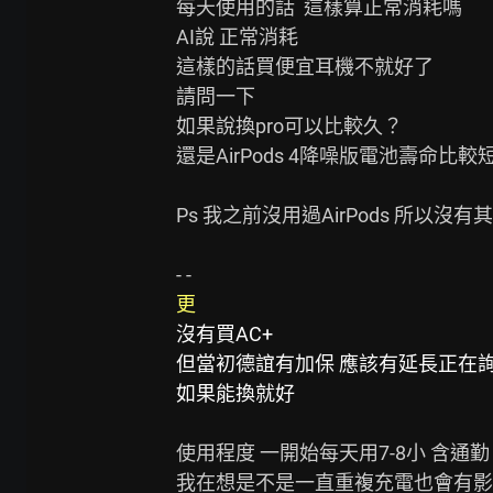
每天使用的話  這樣算正常消耗嗎

AI說 正常消耗

這樣的話買便宜耳機不就好了

請問一下

如果說換pro可以比較久？

還是AirPods 4降噪版電池壽命比較短
Ps 我之前沒用過AirPods 所以沒有
更
沒有買AC+
但當初德誼有加保 應該有延長正在
如果能換就好
使用程度 一開始每天用7-8小 含通勤

我在想是不是一直重複充電也會有影