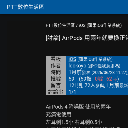
PTT
數位生活區
PTT數位生活區
/
iOS (蘋果iOS作業系統)
[討論] AirPods 用兩年就要換
看板
iOS
(蘋果iOS作業系統)
作者
leokoyo
(那你懂我意思嗎)
時間
1月前
發表
(2026/06/28 11:27)
推噓
59
(
59
推
0
噓
62
→
)
留言
121則, 72人
, 1月前
參與
最新
討論串
1/1
AirPods 4 降噪版 使用約兩年

充滿電使用

左耳剩1.5小 右耳剩0.5小
