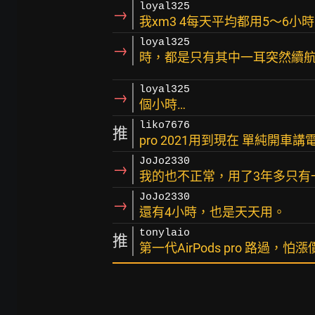
loyal325
→
我xm3 4每天平均都用5～6小
loyal325
→
時，都是只有其中一耳突然續航
loyal325
→
個小時…
liko7676
推
pro 2021用到現在 單純開
JoJo2330
→
我的也不正常，用了3年多只有
JoJo2330
→
還有4小時，也是天天用。
tonylaio
推
第一代AirPods pro 路過，