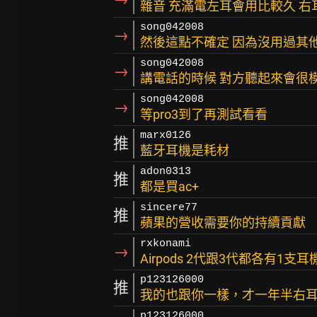
雜音 充滿電左耳會用比較久 右
song042008
→
然後這點不確定 因為沒用過其他的耳
song042008
→
講電話的時候 對方聽起來會很
song042008
→
等pro3到了再測試看看
marx0126
推
藍牙耳機是耗材
adon0313
推
都是買ac+
sincere77
推
蘋果的營收需要你的持續貢獻
rxkonami
→
Airpods 2代跟3代都各有1支耳
p123126000
推
我的也跟你一樣，才一年半右耳
p123126000