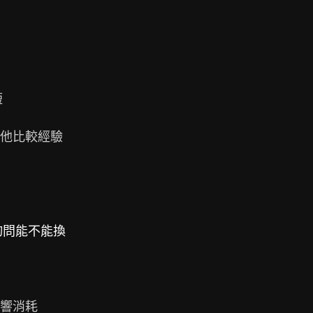


其他比較經驗

詢問能不能換
響消耗
