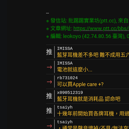
※ 發信站: 批踢踢實業坊(ptt.cc), 來自: 4
※ 文章網址: 
https://www.ptt.cc/bb
IMISSA
推
藍芽耳機差不多吧 難不成用五
IMISSA
→
電池就這麼小...
rb731024
→
可以買Apple care +?
x090512319
推
藍牙耳機就是消耗品 認命吧
tsaiyh
推
十幾年前開始買各牌耳機，用
tsaiyh
→
，通常是聲音壞掉/不見/無法