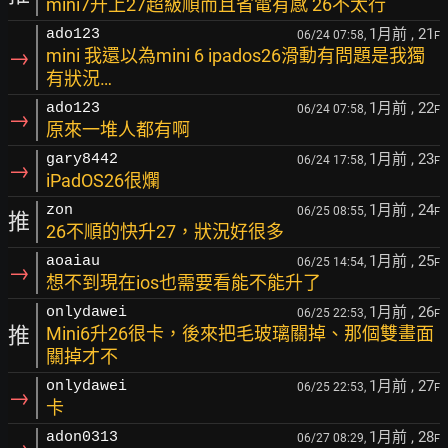
mini7升上27超級順而且省電有感 26不太行
1月前
, 21
ado123
06/24 07:58,
F
→
mini 我還以為mini 6 ipados26滑動有問題是我獨
有狀況…
1月前
, 22
ado123
06/24 07:58,
F
→
原來一堆人都有啊
1月前
, 23
gary8442
06/24 17:58,
F
→
iPadOS26很爛
1月前
, 24
zon
06/25 08:55,
F
推
26不順的快升27，狀況好很多
1月前
, 25
aoaiau
06/25 14:54,
F
→
想不到現在ios也需要看能不能升了
1月前
, 26
onlydawei
06/25 22:53,
F
推
Mini6升26很卡，後來把毛玻璃關掉、那個雙畫面
關掉才不
1月前
, 27
onlydawei
06/25 22:53,
F
→
卡
1月前
, 28
adon0313
06/27 08:29,
F