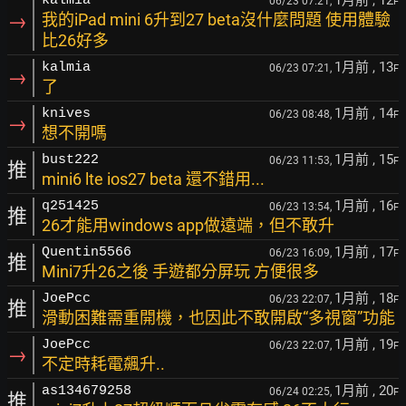
1月前
, 12
kalmia
06/23 07:21,
F
→
我的iPad mini 6升到27 beta沒什麼問題 使用體驗
比26好多
1月前
, 13
kalmia
06/23 07:21,
F
→
了
1月前
, 14
knives
06/23 08:48,
F
→
想不開嗎
1月前
, 15
bust222
06/23 11:53,
F
推
mini6 lte ios27 beta 還不錯用...
1月前
, 16
q251425
06/23 13:54,
F
推
26才能用windows app做遠端，但不敢升
1月前
, 17
Quentin5566
06/23 16:09,
F
推
Mini7升26之後 手遊都分屏玩 方便很多
1月前
, 18
JoePcc
06/23 22:07,
F
推
滑動困難需重開機，也因此不敢開啟“多視窗”功能
1月前
, 19
JoePcc
06/23 22:07,
F
→
不定時耗電飆升..
1月前
, 20
as134679258
06/24 02:25,
F
推