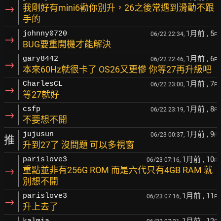
→
我剛好有mini6勸你別升，26之後常遇到滑動不跟
手的
1月前
, 5
johnny0720
06/22 22:34,
F
→
BUG要重開機才能解決
1月前
, 6
gary8442
06/22 22:46,
F
→
本來60Hz就很卡了 OS26又更慘 你等27再升級吧
1月前
, 7
CharlesCL
06/22 23:00,
F
→
等27就好
1月前
, 8
csfp
06/22 23:19,
F
→
不要想不開
1月前
, 9
jujusun
06/23 00:37,
F
推
升到27了 沒問題 可以多視窗
1月前
, 10
parislove3
06/23 07:16,
F
→
重點並非有256G ROM 而是六代只有4GB RAM 就
別想不開
1月前
, 11
parislove3
06/23 07:16,
F
→
升上去了