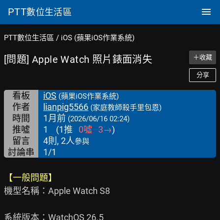
PTT
數位生活區
PTT數位生活區
/
iOS (蘋果iOS作業系統)
[問題] Apple Watch 照片錶面消失
＋收藏
分享
看板
iOS
(蘋果iOS作業系統)
作者
lianpig5566
(家庭教師殺手里包恩)
時間
1月前
(2026/06/16 02:24)
推噓
1
(
1
推
0
噓
3
→
)
留言
4則, 2人
參與
討論串
1/1
【一般問題】
機型名稱：Apple Watch S8

系統版本：WatchOS 26.5
