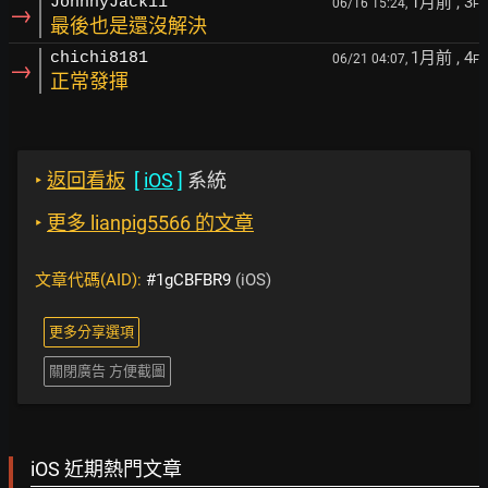
1月前
, 3
JohnnyJack11
06/16 15:24,
F
→
最後也是還沒解決
1月前
, 4
chichi8181
06/21 04:07,
F
→
正常發揮
‣
返回看板
[
iOS
]
系統
‣
更多 lianpig5566 的文章
文章代碼(AID):
#1gCBFBR9
(iOS)
更多分享選項
關閉廣告 方便截圖
iOS 近期熱門文章