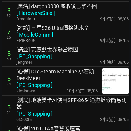
[黑名] dargon0000 喊收後已讀不回
8
[
HardwareSale
]
32
Draculalu
9小時前
,
08/06
[討論] 三星S26 Ultra價格跳水？
7
[
MobileComm
]
25
EPIRB406
9小時前
,
08/06
[請益] 玩魔獸世界熱當原因
5
[
PC_Shopping
]
59
jengmei
9小時前
,
08/06
[心得] DIY Steam Machine 小石頭
DeskMeet
5
[
PC_Shopping
]
24
kimisawa
10小時前
,
08/06
[測試] 地端雙卡AI使用SFF-8654通道拆分簡易測
試
5
[
PC_Shopping
]
31
ck203l5
12小時前
,
08/06
[心得] 2026 TAA音響展速寫