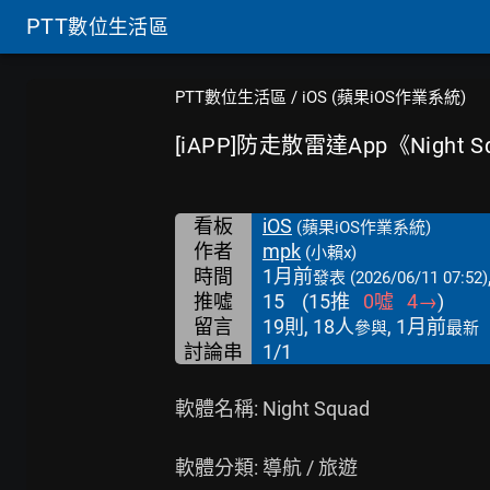
PTT
數位生活區
PTT數位生活區
/
iOS (蘋果iOS作業系統)
[iAPP]防走散雷達App《Night Sq
看板
iOS
(蘋果iOS作業系統)
作者
mpk
(小賴x)
時間
1月前
發表
(2026/06/11 07:52)
推噓
15
(
15
推
0
噓
4
→
)
留言
19則, 18人
, 1月前
參與
最新
討論串
1/1
軟體名稱: Night Squad

軟體分類: 導航 / 旅遊
