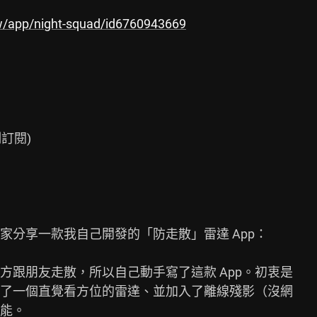
tw/app/night-squad/id6760943669
訂閱)

分享一款我自己開發的「防走散」雷達 App：

跟朋友走散，所以自己動手寫了這款 App。初衷是

了一個直覺看方位的雷達、並加入了離線殘影（沒網

能。
