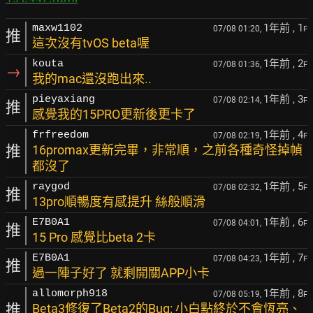
1年前
, 1
maxw1102
07/08 01:20,
F
推
這次沒有tvOS beta喔
1年前
, 2
kouta
07/08 01:36,
F
→
我的mac還沒跑出來..
1年前
, 3
pieyaxiang
07/08 02:14,
F
推
感覺我的15PRO更新後更卡了
1年前
, 4
frfreedom
07/08 02:19,
F
推
16promax更新完畢，非常順，之前各種奇怪掉幀
都沒了
1年前
, 5
raygod
07/08 02:32,
F
推
13pro順暢度有感提升 絲般順滑
1年前
, 6
E7B0A1
07/08 04:01,
F
推
15 Pro 感覺比beta 2卡
1年前
, 7
E7B0A1
07/08 04:23,
F
推
過一陣子好了 就剩開關APP小卡
1年前
, 8
allomorph918
07/08 05:19,
F
推
Beta3修復了Beta2的Bug: 小白點終於不會恆亮、