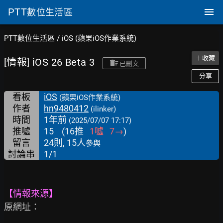
PTT
數位生活區
PTT數位生活區
/
iOS (蘋果iOS作業系統)
＋收藏
[情報] iOS 26 Beta 3
已刪文
分享
看板
iOS
(蘋果iOS作業系統)
作者
hn9480412
(ilinker)
時間
1年前
(2025/07/07 17:17)
推噓
15
(
16
推
1
噓
7
→
)
留言
24則, 15人
參與
討論串
1/1
【情報來源】
原網址：
