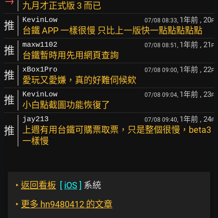
→
九月才正式版 3 而已
1年前
, 20
KevinLow
07/08 08:33,
F
推
台鐵 APP 一樣很慢 只比上一版快一點點點點點
1年前
, 21
maxw1102
07/08 08:51,
F
推
台鐵暫時用先用網頁查詢
1年前
, 22
xBox1Pro
07/08 09:00,
F
推
愛玩又愛嫌，真的好難伺候欸
1年前
, 23
KevinLow
07/08 09:04,
F
推
小白點截圖功能恢復了
1年前
, 24
jay213
07/08 09:40,
F
推
上週有用台鐵可購票取票，只是整個很慢，beta3
一樣慢
‣
返回看板
[
iOS
]
系統
‣
更多 hn9480412 的文章