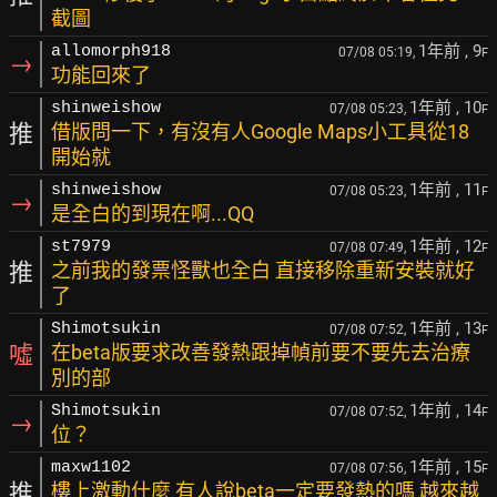
截圖
1年前
, 9
allomorph918
07/08 05:19,
F
→
功能回來了
1年前
, 10
shinweishow
07/08 05:23,
F
推
借版問一下，有沒有人Google Maps小工具從18
開始就
1年前
, 11
shinweishow
07/08 05:23,
F
→
是全白的到現在啊...QQ
1年前
, 12
st7979
07/08 07:49,
F
推
之前我的發票怪獸也全白 直接移除重新安裝就好
了
1年前
, 13
Shimotsukin
07/08 07:52,
F
噓
在beta版要求改善發熱跟掉幀前要不要先去治療
別的部
1年前
, 14
Shimotsukin
07/08 07:52,
F
→
位？
1年前
, 15
maxw1102
07/08 07:56,
F
推
樓上激動什麼 有人說beta一定要發熱的嗎 越來越