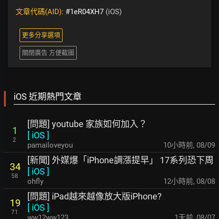
文章代碼(AID):
#1eR04XH7
(iOS)
更多分享選項
關閉廣告 方便截圖
iOS 近期熱門文章
[問題] youtube 家族如何加入？
1
[
iOS
]
2
pamailoveyou
10小時前
,
08/09
[新聞] 外媒爆「iPhone調漲提早」 17系列恐下周
34
[
iOS
]
58
ohfly
12小時前
,
08/08
[問題] iPad越來越像放大版iPhone?
19
[
iOS
]
71
ww12ww123
1天前
,
08/07