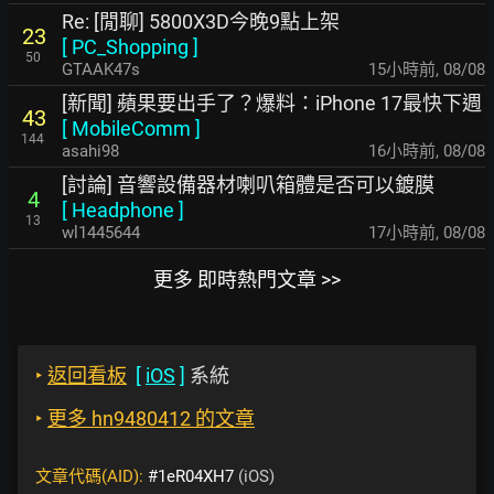
Re: [閒聊] 5800X3D今晚9點上架
23
[
PC_Shopping
]
50
GTAAK47s
15小時前
,
08/08
[新聞] 蘋果要出手了？爆料：iPhone 17最快下週
43
[
MobileComm
]
144
asahi98
16小時前
,
08/08
[討論] 音響設備器材喇叭箱體是否可以鍍膜
4
[
Headphone
]
13
wl1445644
17小時前
,
08/08
更多 即時熱門文章 >>
‣
返回看板
[
iOS
]
系統
‣
更多 hn9480412 的文章
文章代碼(AID):
#1eR04XH7
(iOS)