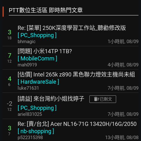
PTT數位生活區 即時熱門文章
Re: [菜單] 250K深度學習工作站_聽勸修改版
3
[
PC_Shopping
]
18
bhmagic
1小時前
,
08/09
[問題] 小米14TP 1TB?
7
[
MobileComm
]
12
mah0919
4小時前
,
08/09
[估價] Intel 265k z890 黑色聯力燈效主機尚未組
4
[
HardwareSale
]
6
luke71631
7小時前
,
08/09
[請益] 來台灣約小姐找婷子
已刪文
-2
[
PC_Shopping
]
12
ariel831025
7小時前
,
08/09
Re: [賣/台北] Acer NL16-71G 13420H/16G/2050
3
[
nb-shopping
]
7
p522315398
13小時前
,
08/08