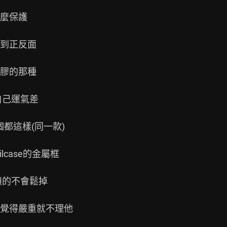
麼保護

到正反面

膠的那種

己運氣差

都這樣(同一款)

case的金屬框

的不會鬆掉

覺得嚴重就不理他
