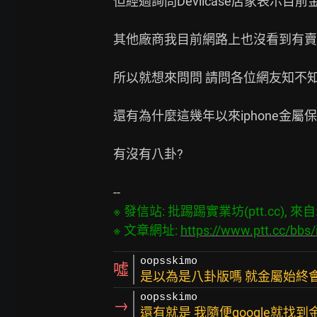
但經過詢問Devilcase店家表示目
其他廠商我目前網路上也沒看到有賣ip
所以就想來問問 請問各位網友知不知道
還有為什麼這幾年以來iphone金屬保
有沒有八卦?

※ 發信站: 批踢踢實業坊(ptt.cc), 來自: 1
※ 文章網址: 
https://www.ptt.cc/bb
oopsskimo
噓
是以為是八卦版嗎 就金屬始終
oopsskimo
→
還有就是 我隨便google就找