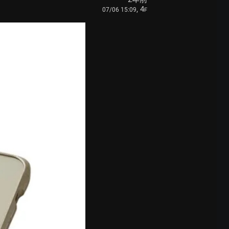
, 4
07/06 15:09
F