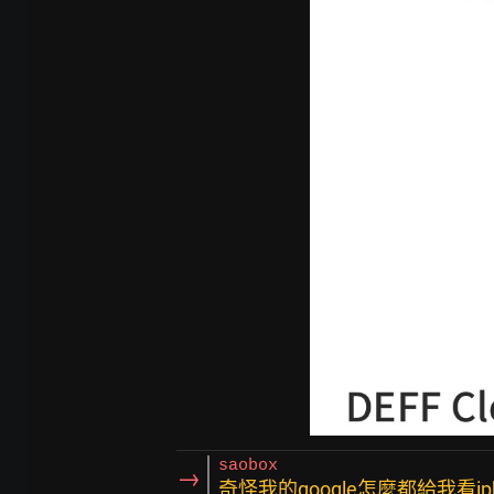
saobox
→
奇怪我的google怎麼都給我看iph