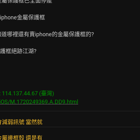
前金屬保護框已全面停產

hone金屬保護框

哪裡還有賣iphone的金屬保護框的?

護框絕跡江湖?

14.137.44.67 (臺灣)

s/iOS/M.1720249369.A.DD9.html
會減弱訊號 當然就
到金屬邊框殼 還是有