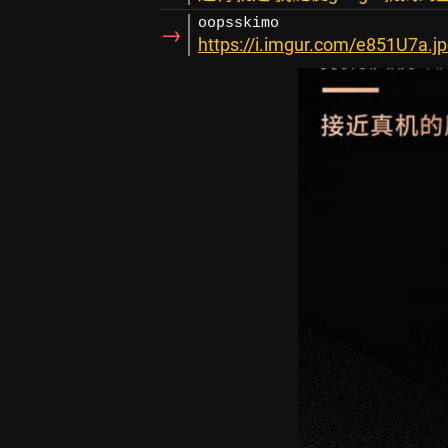
oopsskimo
→
https://i.imgur.com/e851U7a.j