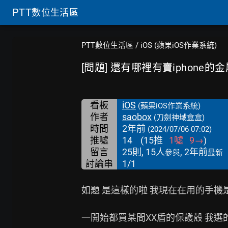
PTT
數位生活區
PTT數位生活區
/
iOS (蘋果iOS作業系統)
[問題] 還有哪裡有賣iphone的
看板
iOS
(蘋果iOS作業系統)
作者
saobox
(刀劍神域盒盒)
時間
2年前
(2024/07/06 07:02)
推噓
14
(
15
推
1
噓
9
→
)
留言
25則, 15人
, 2年前
參與
最新
討論串
1/1
如題 是這樣的啦 我現在在用的手機是N年前
一開始都買某間XX盾的保護殼 我選