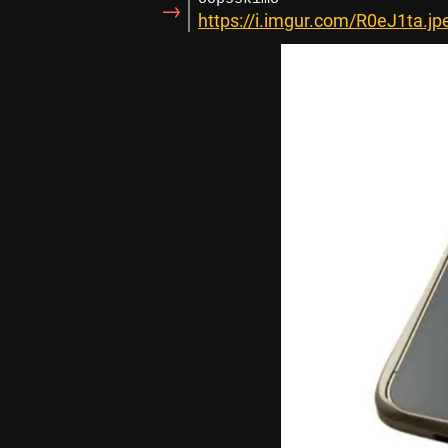
→
https://i.imgur.com/R0eJ1ta.jp