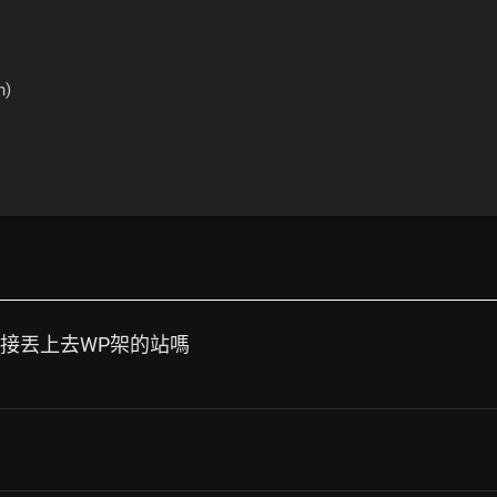
n)
直接丟上去WP架的站嗎