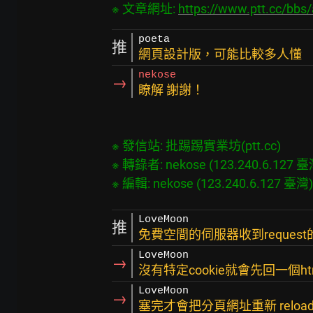
※ 文章網址: 
https://www.ptt.cc/bb
poeta
推
網頁設計版，可能比較多人懂
nekose
→
瞭解 謝謝！
※ 發信站: 批踢踢實業坊(ptt.cc)

※ 轉錄者: nekose (123.240.6.127 臺灣)
LoveMoon
推
免費空間的伺服器收到request的
LoveMoon
→
沒有特定cookie就會先回一個htm
LoveMoon
→
塞完才會把分頁網址重新 reload