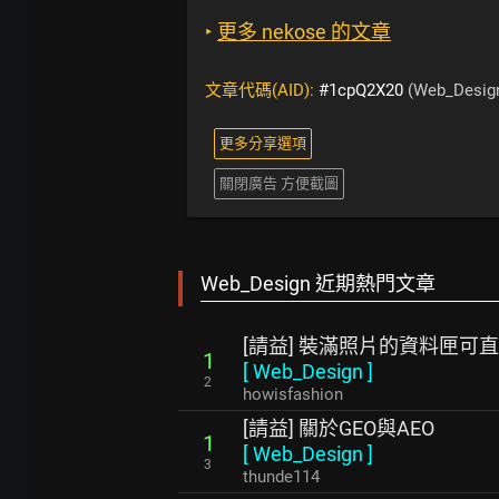
‣
更多 nekose 的文章
文章代碼(AID):
#1cpQ2X20
(Web_Desig
更多分享選項
關閉廣告 方便截圖
Web_Design 近期熱門文章
[請益] 裝滿照片的資料匣可
1
[
Web_Design
]
2
howisfashion
[請益] 關於GEO與AEO
1
[
Web_Design
]
3
thunde114