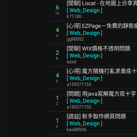
[閒聊] Locat - 在地圖上分
6
[
Web_Design
]
16
k71180
[心得] EZPage－免費的靜
4
[
Web_Design
]
4
gg90052
[閒聊] WIX價格不透明問題
2
[
Web_Design
]
8
bzed
[心得] 魔方隨機打亂求黃底十
4
[
Web_Design
]
6
a159371153
[問題] 用java寫解魔方底十字
1
[
Web_Design
]
2
a159371153
[請益] 新手製作網頁問題
1
[
Web_Design
]
2
ken80926