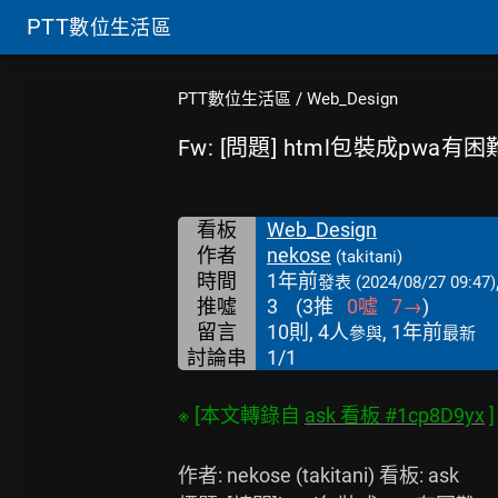
PTT
數位生活區
PTT數位生活區
/
Web_Design
Fw: [問題] html包裝成pwa有困
看板
Web_Design
作者
nekose
(takitani)
時間
1年前
發表
(2024/08/27 09:47)
推噓
3
(
3
推
0
噓
7
→
)
留言
10則, 4人
, 1年前
參與
最新
討論串
1/1
※ [本文轉錄自 
ask 看板 #1cp8D9yx
作者: nekose (takitani) 看板: ask
