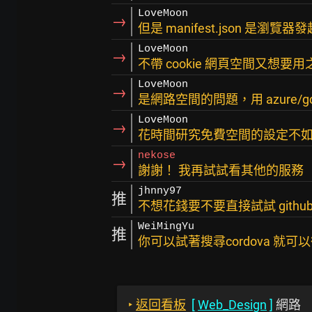
LoveMoon
→
但是 manifest.json 是瀏覽器
LoveMoon
→
不帶 cookie 網頁空間又想要用
LoveMoon
→
是網路空間的問題，用 azure/gc
LoveMoon
→
花時間研究免費空間的設定不
nekose
→
謝謝！ 我再試試看其他的服務
jhnny97
推
不想花錢要不要直接試試 github 
WeiMingYu
推
你可以試著搜尋cordova 就
‣
返回看板
[
Web_Design
]
網路