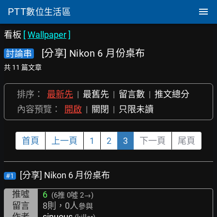
PTT
數位生活區
看板
[
Wallpaper
]
[分享] Nikon 6 月份桌布
討論串
共 11 篇文章
排序：
最新先
|
最舊先
|
留言數
|
推文總分
內容預覽：
開啟
|
關閉
|
只限未讀
首頁
上一頁
1
2
3
下一頁
尾頁
[分享] Nikon 6 月份桌布
#1
推噓
6
(6推
0噓 2→
)
留言
8則，0人
參與
作者
sinuous