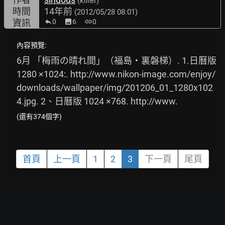
(killer)
時間
14年前
(2012/05/28 08:01)
資訊
0
image
6
link
0
內容預覽:
6月 「梅雨の晴れ間」（福島・裏磐梯）. 1.日曆版 
1280 ×1024:. 
http://www.nikon-image.com/enjoy/
downloads/wallpaper/img/201206_01_1280x102
4.jpg.
 2、日曆版 1024 ×768. 
http://www.
(還有374個字)
首頁
上一頁
1
2
3
下一頁
尾頁