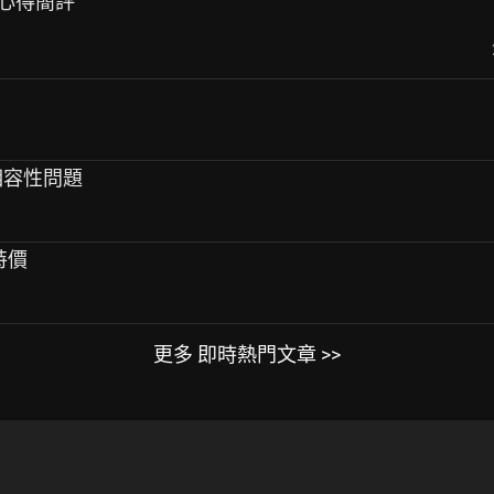
耳機心得簡評
m相容性問題
0特價
更多 即時熱門文章 >>