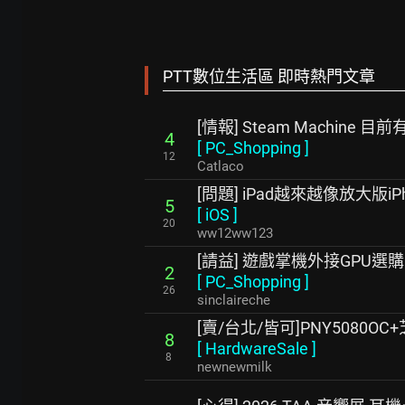
PTT數位生活區 即時熱門文章
[情報] Steam Machine 
4
[
PC_Shopping
]
12
Catlaco
[問題] iPad越來越像放大版iPh
5
[
iOS
]
20
ww12ww123
[請益] 遊戲掌機外接GPU選購
2
[
PC_Shopping
]
26
sinclaireche
[賣/台北/皆可]PNY5080OC
8
[
HardwareSale
]
8
newnewmilk