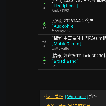
[心得] 2026 TAA 音響展 
7
[
Headphone
]
8
Andy89192
[心得] 2026TAA音響展
6
[
Audiophile
]
17
feoteng2003
[問題] 中華易付卡門號esi
-3
[
MobileComm
]
8
wattswatts
[情報] 好市多TP-Link BE23
2
[
Broad_Band
]
6
ka2
‣
返回看板
[
Wallpaper
]
資訊
‣
更多 vickey0627 的文章