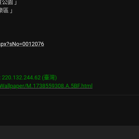
aspx?sNo=0012076
20.132.244.62 (臺灣)

/Wallpaper/M.1738559308.A.5BF.html