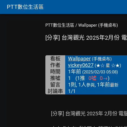
PTT
數位生活區
PTT數位生活區
/
Wallpaper (手機桌布)
[分享] 台灣觀光 2025年2月份
看板
Wallpaper
(手機桌布)
作者
vickey0627
(★☆ 星 ☆★)
時間
1年前
(2025/02/03 05:08)
推噓
1
(
1
推
0
噓
0
→
)
留言
1則, 1人
, 1年前
參與
最新
討論串
1/1
     [分享] 台灣觀光 2025年 2月份 電腦桌布
