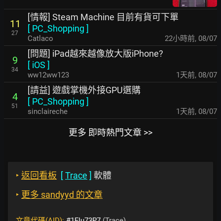
[情報] Steam Machine 目前有貨可下單
11
[
PC_Shopping
]
27
Catlaco
22小時前
,
08/07
[問題] iPad越來越像放大版iPhone?
9
[
iOS
]
34
ww12ww123
1天前
,
08/07
[請益] 遊戲掌機外接GPU選購
4
[
PC_Shopping
]
51
sinclaireche
1天前
,
08/07
更多 即時熱門文章 >>
‣
返回看板
[
Trace
]
軟體
‣
更多 sandyyd 的文章
文章代碼(AID):
#1FIu73P7
(Trace)