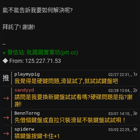
能不能告訴我要如何解決呢?

拜託了! 謝謝!

, 1
playmypig
02/27 22:31,
F
推
我覺得是硬鍵問題,滑鼠試了,就試試鍵盤吧
, 2
sandyyd
02/28 13:04,
F
→
請問是我要換新鍵盤試試看嗎?硬碟問題是指?謝
謝!
, 3
BennTorng
03/01 14:10,
F
→
先借個鍵盤或直拉只裝滑鼠不裝鍵盤試試唄！
, 4
spiderw
03/02 22:29,
F
→
猜鍵盤按鍵卡住+1