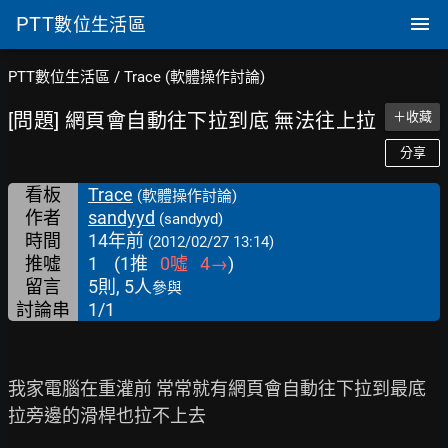
PTT
數位生活區
PTT數位生活區
/
Trace (軟體操作討論)
[問題] 網頁會自動往下拉到底 無法往上拉
＋收藏
分享
看板
Trace
(軟體操作討論)
作者
sandyyd
(sandyyd)
時間
14年前
(2012/02/27 13:14)
推噓
1
(
1
推
0
噓
4
→
)
留言
5則, 5人
參與
討論串
1/1
我家電腦在重灌前 常常就有網頁會自動往下拉到最底 
拉旁邊的滑桿也拉不上去
