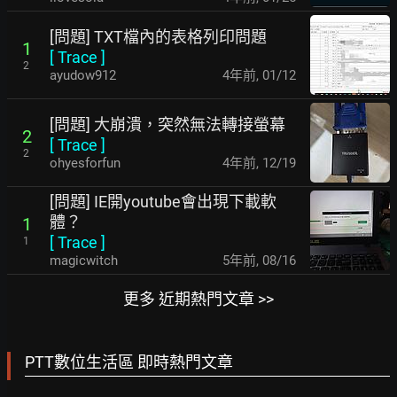
[問題] TXT檔內的表格列印問題
1
[
Trace
]
2
ayudow912
4年前
,
01/12
[問題] 大崩潰，突然無法轉接螢幕
2
[
Trace
]
2
ohyesforfun
4年前
,
12/19
[問題] IE開youtube會出現下載軟
體？
1
[
Trace
]
1
magicwitch
5年前
,
08/16
更多 近期熱門文章 >>
PTT數位生活區 即時熱門文章