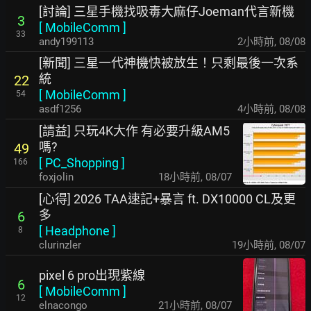
[討論] 三星手機找吸毒大麻仔Joeman代言新機
3
[
MobileComm
]
33
andy199113
2小時前
,
08/08
[新聞] 三星一代神機快被放生！只剩最後一次系
統
22
[
MobileComm
]
54
asdf1256
4小時前
,
08/08
[請益] 只玩4K大作 有必要升級AM5
嗎?
49
[
PC_Shopping
]
166
foxjolin
18小時前
,
08/07
[心得] 2026 TAA速記+暴言 ft. DX10000 CL及更
多
6
[
Headphone
]
8
clurinzler
19小時前
,
08/07
pixel 6 pro出現紫線
6
[
MobileComm
]
12
elnacongo
21小時前
,
08/07