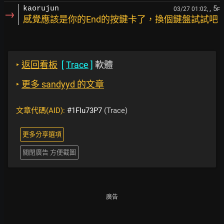
, 5
kaorujun
03/27 01:02,
F
→
感覺應該是你的End的按鍵卡了，換個鍵盤試試吧
‣
返回看板
[
Trace
]
軟體
‣
更多 sandyyd 的文章
文章代碼(AID):
#1FIu73P7
(Trace)
更多分享選項
關閉廣告 方便截圖
廣告