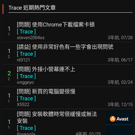
Trace 近期熱門文章
[問題] 使用Chrome下載檔案卡頓
1
[
Trace
]
1
steven2004ss
3年前
,
07/28
[請益] 使用非常好色有一些字會出現問號
1
[
Trace
]
2
nl0121
3年前
,
06/17
[問題] 外接小營幕連不上
2
[
Trace
]
2
onggeyo
3年前
,
02/24
[問題] 新買的電腦變很慢
1
[
Trace
]
1
X5522
3年前
,
12/15
[問題] 安裝軟體時常很緩慢或無法
安裝
1
[
Trace
]
1
ilovesola
4年前
,
01/25