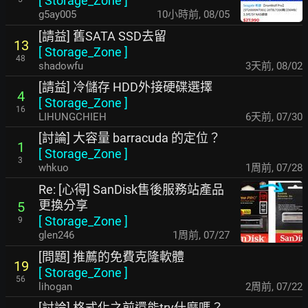
[
Storage_Zone
]
g5ay005
10小時前
,
08/05
[請益] 舊SATA SSD去留
13
[
Storage_Zone
]
48
shadowfu
3天前
,
08/02
[請益] 冷儲存 HDD外接硬碟選擇
4
[
Storage_Zone
]
16
LIHUNGCHIEH
6天前
,
07/30
[討論] 大容量 barracuda 的定位？
1
[
Storage_Zone
]
3
whkuo
1周前
,
07/28
Re: [心得] SanDisk售後服務站產品
更換分享
5
[
Storage_Zone
]
9
glen246
1周前
,
07/27
[問題] 推薦的免費克隆軟體
19
[
Storage_Zone
]
56
lihogan
2周前
,
07/22
[討論] 格式化之前還能try什麼嗎？