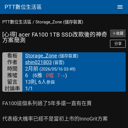
PTT
數位生活區
PTT數位生活區
/
Storage_Zone (儲存裝置)
[心得] acer FA100 1TB SSD改款後的神奇
＋收藏
方案簡測
分享
看板
Storage_Zone
(儲存裝置)
作者
shin021803
(晉雲)
時間
2月前
(2026/05/16 03:49)
推噓
6
(
6
推
0
噓
7
→
)
留言
13則, 6人
參與
討論串
1/1
FA100這個系列過了5年多還一直有在賣

代表極大機率已經不是當初上市的InnoGrit方案
