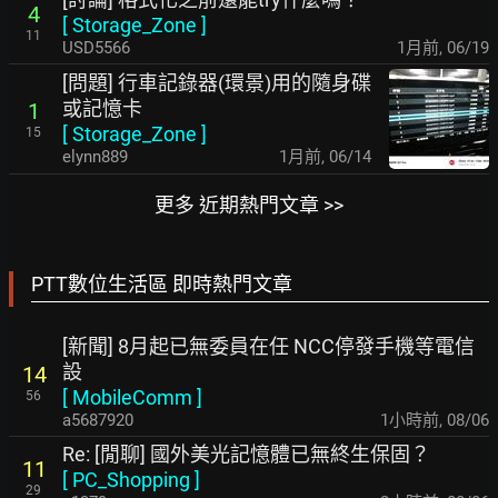
4
[
Storage_Zone
]
11
USD5566
1月前
,
06/19
[問題] 行車記錄器(環景)用的隨身碟
或記憶卡
1
[
Storage_Zone
]
15
elynn889
1月前
,
06/14
更多 近期熱門文章 >>
PTT數位生活區 即時熱門文章
[新聞] 8月起已無委員在任 NCC停發手機等電信
設
14
[
MobileComm
]
56
a5687920
1小時前
,
08/06
Re: [閒聊] 國外美光記憶體已無終生保固？
11
[
PC_Shopping
]
29