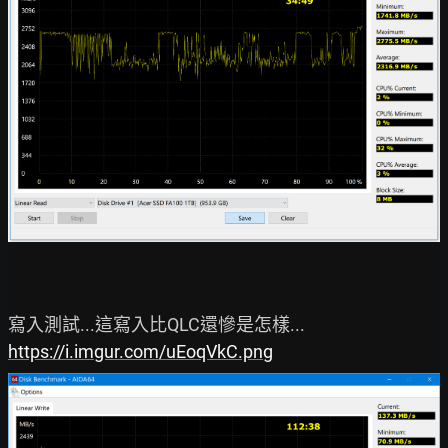
https://i.imgur.com/uEoqVkC.png