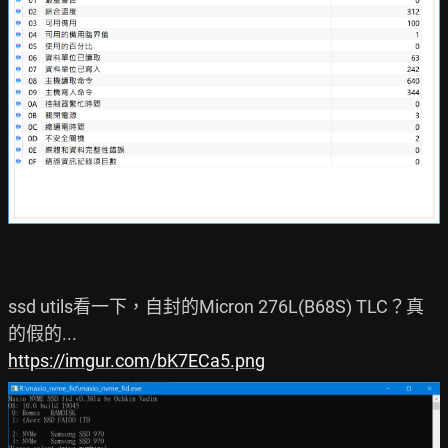
ssd utils看一下，自封的Micron 276L(B68S) TLC？真
https://imgur.com/bK7ECa5.png