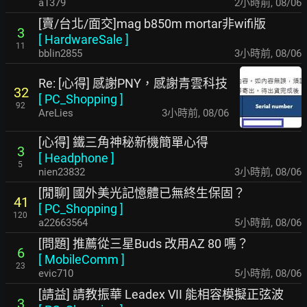
a1379
2小時前
,
08/06
[賣/台北/面交]mag b850m mortar非wifi版
3
[
HardwareSale
]
11
bblin2855
3小時前
,
08/06
Re: [心得] 感謝PNY，感謝青雲科技
32
[
PC_Shopping
]
92
AreLies
3小時前
,
08/06
[心得] 鐵三角神秘新機簡單心得
3
[
Headphone
]
5
nien23832
3小時前
,
08/06
[閒聊] 國外美光記憶體已無終生保固？
41
[
PC_Shopping
]
120
a22663564
5小時前
,
08/06
[問題] 推薦從三星Buds 改用AZ 80 嗎？
6
[
MobileComm
]
23
evic710
5小時前
,
08/06
[請益] 請教振華 Leadex VII 能相容模擬正弦波
3