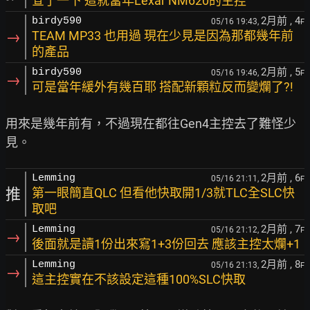
查了一下 這就當年Lexar NM620的主控
2月前
, 4
birdy590
05/16 19:43,
F
→
TEAM MP33 也用過 現在少見是因為那都幾年前
的產品
2月前
, 5
birdy590
05/16 19:46,
F
→
可是當年緩外有幾百耶 搭配新顆粒反而變爛了?!
用來是幾年前有，不過現在都往Gen4主控去了難怪少
2月前
, 6
Lemming
05/16 21:11,
F
推
第一眼簡直QLC 但看他快取開1/3就TLC全SLC快
取吧
2月前
, 7
Lemming
05/16 21:12,
F
→
後面就是讀1份出來寫1+3份回去 應該主控太爛+1
2月前
, 8
Lemming
05/16 21:13,
F
→
這主控實在不該設定這種100%SLC快取