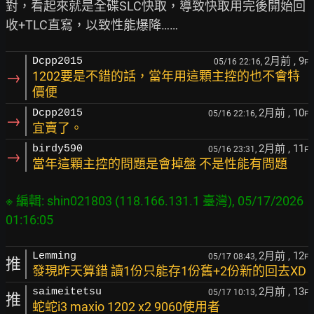
對，看起來就是全碟SLC快取，導致快取用完後開始回
2月前
, 9
Dcpp2015
05/16 22:16,
F
→
1202要是不錯的話，當年用這顆主控的也不會特
價便
2月前
, 10
Dcpp2015
05/16 22:16,
F
→
宜賣了。
2月前
, 11
birdy590
05/16 23:31,
F
→
當年這顆主控的問題是會掉盤 不是性能有問題
※ 編輯: shin021803 (118.166.131.1 臺灣), 05/17/2026 
2月前
, 12
Lemming
05/17 08:43,
F
推
發現昨天算錯 讀1份只能存1份舊+2份新的回去XD
2月前
, 13
saimeitetsu
05/17 10:13,
F
推
蛇蛇i3 maxio 1202 x2 9060使用者