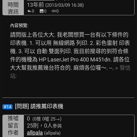
時間
13年前
(2013/03/09 16:38)
資訊
0
image
0
link
0
內容預覽:
請問版上各位大大. 我老闆想買一台有以下條件的
印表機. 1. 可以用 無線網路 列印. 2. 彩色雷射 印表
機. 3. 可以 自動 雙面列印. 我目前搜尋的到符合條
件的機種為 HP LaserJet Pro 400 M451dn. 請各位
大大幫我推薦幾台符合的. 麻煩各位囉～. --. 
※
發信
站:
[問題] 請推薦印表機
#14
推噓
0
(0推
0噓 25→
)
留言
25則，0人
參與
作者
allpala
(allpala)