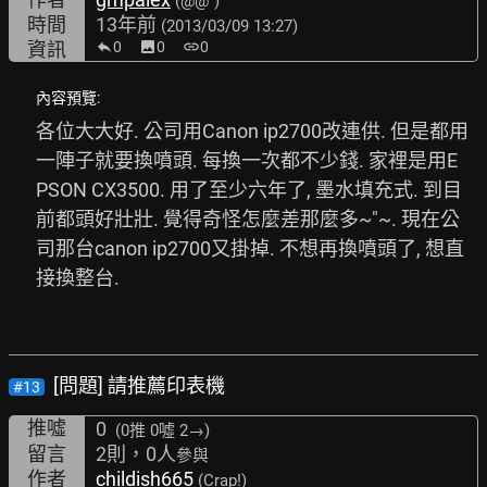
(@@")
時間
13年前
(2013/03/09 13:27)
資訊
0
image
0
link
0
內容預覽:
各位大大好. 公司用Canon ip2700改連供. 但是都用
一陣子就要換噴頭. 每換一次都不少錢. 家裡是用E
PSON CX3500. 用了至少六年了, 墨水填充式. 到目
前都頭好壯壯. 覺得奇怪怎麼差那麼多~"~. 現在公
司那台canon ip2700又掛掉. 不想再換噴頭了, 想直
接換整台. 
[問題] 請推薦印表機
#13
推噓
0
(0推
0噓 2→
)
留言
2則，0人
參與
作者
childish665
(Crap!)