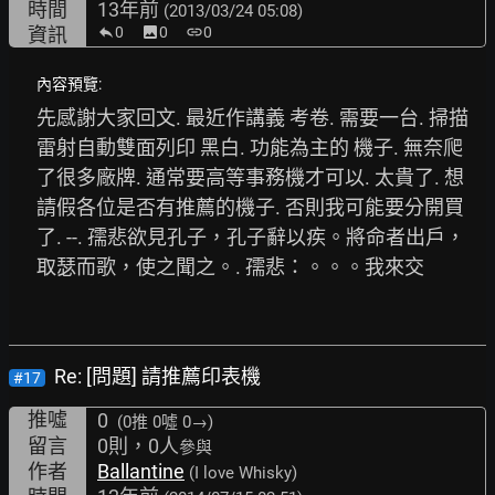
時間
13年前
(2013/03/24 05:08)
資訊
0
image
0
link
0
內容預覽:
先感謝大家回文. 最近作講義 考卷. 需要一台. 掃描 
雷射自動雙面列印 黑白. 功能為主的 機子. 無奈爬
了很多廠牌. 通常要高等事務機才可以. 太貴了. 想
請假各位是否有推薦的機子. 否則我可能要分開買
了. --. 孺悲欲見孔子，孔子辭以疾。將命者出戶，
取瑟而歌，使之聞之。. 孺悲：。。。我來交
Re: [問題] 請推薦印表機
#17
推噓
0
(0推
0噓 0→
)
留言
0則，0人
參與
作者
Ballantine
(I love Whisky)