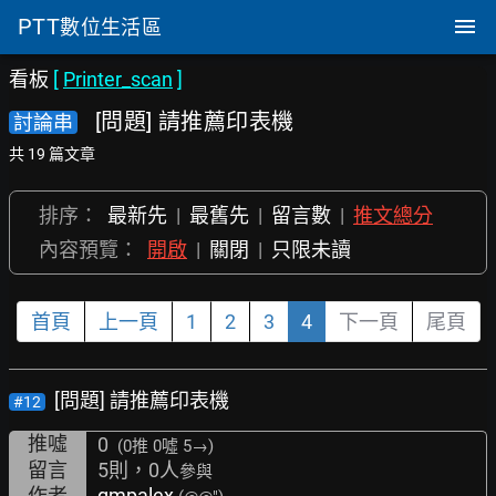
PTT
數位生活區
看板
[
Printer_scan
]
[問題] 請推薦印表機
討論串
共 19 篇文章
排序：
最新先
|
最舊先
|
留言數
|
推文總分
內容預覽：
開啟
|
關閉
|
只限未讀
首頁
上一頁
1
2
3
4
下一頁
尾頁
[問題] 請推薦印表機
#12
推噓
0
(0推
0噓 5→
)
留言
5則，0人
參與
作者
gmpalex