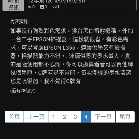
時間
12年前
(2014/07/15 02:51)
資訊
0
image
0
link
1
內容預覽:
如果沒有強烈彩色需求，挑台黑白雷射機種，外加
一台二手EPSON掃描器，這樣就很省。有彩色需
求，可以考慮EPSON L355，連續供墨又有掃描
器，掃描器能力不錯，. 連續供墨的墨水量大，真
的是隨便用都不心痛，你可以換算看看可以買他牌
幾個墨匣，C牌若是不常印，每次開機的墨水清潔
也是噴很凶，我不覺得C牌有
(還有28個字)
首頁
上一頁
1
2
3
4
下一頁
尾頁