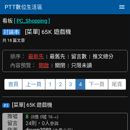
PTT
數位生活區
看板
[
PC_Shopping
]
[菜單] 65K 遊戲機
討論串
共 18 篇文章
排序：
最新先
|
最舊先
|
留言數
|
推文總分
內容預覽：
開啟
|
關閉
|
只限未讀
首頁
上一頁
1
2
3
4
下一頁
尾頁
[菜單] 65K 遊戲機
#3
推噓
8
(8推
0噓 16→
)
留言
24則，0人
參與
作者
devon3989