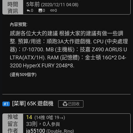
時間
5年前
(2020/12/11 04:08)
資訊
0
image
0
link
0
內容預覽:
感謝各位大大的建議 根據大家的建議有做一些調
整. 預算/用途：順跑3A大作遊戲機. CPU (中央處理
器)：I7-10700. MB (主機板)：技嘉 Z490 AORUS U
LTRA(ATX/1H). RAM (記憶體)：金士頓 16G*2 D4-
3200 HyperX FURY 2048*8. 
(還有509個字)
[菜單] 65K 遊戲機
#1
已回收
推噓
14
(14推
0噓 19→
)
留言
33則，0人
參與
作者
ja55100
(Double_Ring)