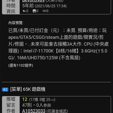
(大黑小白)
時間
5年前
(2021/06/25 17:34)
資訊
0
image
0
link
0
內容預覽:
已買/未買/已付訂金（元）：未買. 預算/用途：玩
apex/GTA5/CSGO/steam上面的遊戲/開實況/剪
片/修圖，. 未來可能會去接觸3A大作. CPU (中央處
理器)：Intel i7-11700K【8核/16緒】3.6GHz(↑5.0
G)/. 16M/UHD750/125W (不含風扇)
(還有1102個字)
[菜單] 65K 遊戲機
#2
推噓
12
(17推
5噓 25→
)
留言
47則，0人
參與
作者
A10523033
(花蓮金城武)