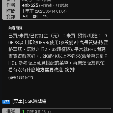
作者
enix625
(日會蝕，月會缺)
時間
1年前
(2025/06/14 01:04)
資訊
0
image
0
link
0
內容預覽:
已買/未買/已付訂金（元）：未買. 預算/用途：. 9
0FPS以上順跑UEVR(使用Q3設備)中高畫質遊戲(霍
格華茲、沉默之丘2、33遠征隊). 平常就FHD開高
畫質遊戲就好，. 2K或4K以上不強求(舊螢幕只到F
HD). 參考版上意見搭配的菜單，再麻煩版友幫忙
看有沒有什麼地方需要改進. 謝謝!. 
(還有1881個字)
[菜單] 55K遊戲機
#77
推噓
1
(1推
0噓 13→
)