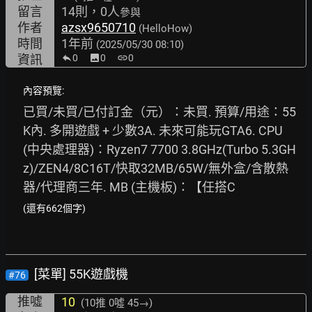
留言
14則，0人
參與
作者
azsx9650710
(HelloHow)
時間
1年前
(2025/05/30 08:10)
資訊
0
image
0
link
0
內容預覽:
已買/未買/已付訂金（元）：未買. 預算/用途：55
K內. 多開遊戲 + 少數3A. 未來可能玩GTA6. CPU 
(中央處理器)：Ryzen7 7700 3.8GHz(Turbo 5.3GH
z)/ZEN4/8C16T/快取32MB/65W/無外盒/含散熱
器/代理商三年. MB (主機板)：【任搭C
(還有662個字)
[菜單] 55K遊戲機
#76
推噓
10
(10推
0噓 45→
)