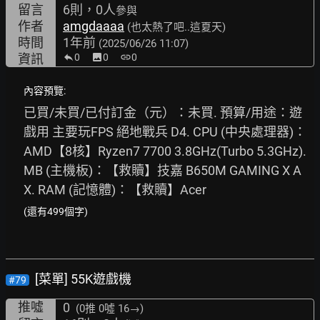
留言
6則，0人
參與
作者
amgdaaaa
(也太熱了吧..這夏天)
時間
1年前
(2025/06/26 11:07)
資訊
0
image
0
link
0
內容預覽:
已買/未買/已付訂金（元）：未買. 預算/用途：遊
戲用 主要玩FPS 絕地戰兵 D4. CPU (中央處理器)：
AMD【8核】Ryzen7 7700 3.8GHz(Turbo 5.3GHz). 
MB (主機板)：【救贖】技嘉 B650M GAMING X A
X. RAM (記憶體)：【救贖】Acer
(還有499個字)
[菜單] 55K遊戲機
#79
推噓
0
(0推
0噓 16→
)