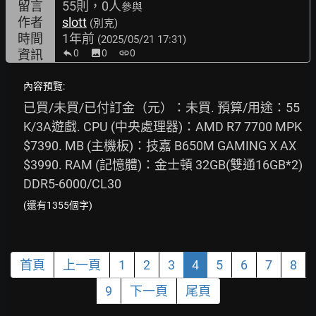
留言
55則，0人
參與
作者
slott
(別克)
時間
1年前
(2025/05/21 17:31)
資訊
0
image
0
link
0
內容預覽:
已買/未買/已付訂金（元）：未買. 預算/用途：55
K/3A遊戲. CPU (中央處理器)：AMD R7 7700 MPK 
$7390. MB (主機板)：技嘉 B650M GAMING X AX 
$3990. RAM (記憶體)：金士頓 32GB(雙通16GB*2) 
DDR5-6000/CL30 
(還有1355個字)
首頁
上一頁
1
2
3
4
5
6
7
8
9
下一頁
尾頁