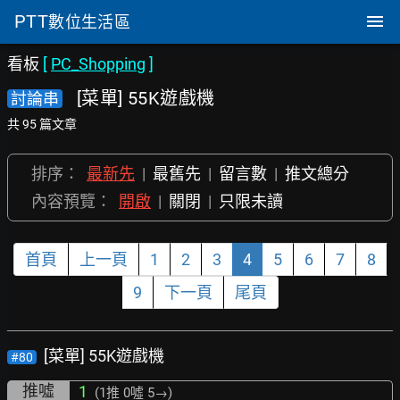
PTT
數位生活區
看板
[
PC_Shopping
]
[菜單] 55K遊戲機
討論串
共 95 篇文章
排序：
最新先
|
最舊先
|
留言數
|
推文總分
內容預覽：
開啟
|
關閉
|
只限未讀
首頁
上一頁
1
2
3
4
5
6
7
8
9
下一頁
尾頁
[菜單] 55K遊戲機
#80
推噓
1
(1推
0噓 5→
)