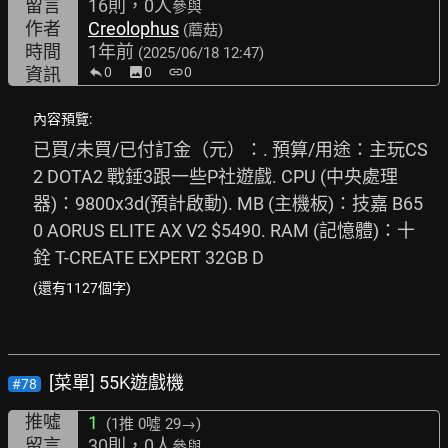
留言
16則，0人
參與
作者
Creolophus
(蘑菇)
時間
1年前
(2025/06/18 12:47)
資訊
0
image
0
link
0
內容預覽:
已買/未買/已付訂金（元）：. 預算/用途：主玩CS
2 DOTA2 戰錘3跟一些P社遊戲. CPU (中央處理
器)：9800x3d(預計啟動). MB (主機板)：技嘉 B65
0 AORUS ELITE AX V2 $5490. RAM (記憶體)：十
銓 T-CREATE EXPERT 32GB D
(還有1127個字)
[菜單] 55K遊戲機
#78
推噓
1
(1推
0噓 29→
)
留言
30則，0人
參與