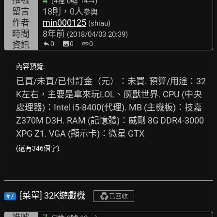
4
(4推
0噓 14→
)
留言
18則，0人
參與
作者
min000125
(shiau)
時間
8年前
(2018/04/03 20:39)
資訊
0
image
0
link
0
內容預覽:
已買/未買/已付訂金（元）：未買. 預算/用途：32
K左右，主要是拿來玩LOL、魔獸世界. CPU (中央
處理器)：Intel i5-8400(代理). MB (主機板)：技嘉 
Z370M D3H. RAM (記憶體)：威剛 8G DDR4-3000 
XPG Z1. VGA (顯示卡)：微星 GTX
(還有346個字)
[菜單] 32K遊戲機
#7
已回收