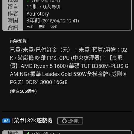
(1推
0噓 10→
)
留言
11則，0人
參與
作者
Yourstory
時間
8年前
(2018/04/12 12:41)
資訊
0
image
0
link
0
內容預覽:
已買/未買/已付訂金（元）：未買. 預算/用途：32
K / 遊戲機 吃雞 FPS. CPU (中央處理器)：【高興
價】AMD Ryzen 5 1600+華碩 TUF B350M-PLUS G
AMING+振華 Leadex Gold 550W全模金牌+威剛 X
PG Z1 DDR4 3000 16G(8
(還有505個字)
[菜單] 32K遊戲機
#8
已回收
推噓