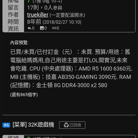
推噓
7
(7推
0噓 10→
)
留言
17則，0人
參與
作者
truekiller
(一定要配溫開水)
時間
8年前
(2018/02/27 10:10)
資訊
0
image
0
link
0
內容預覽:
已買/未買/已付訂金（元）：未買. 預算/用途：舊
電腦給媽媽用,自己用途主要是打LOL開實況,未來
會吃雞. CPU (中央處理器)：AMD R5 1600 6360元. 
MB (主機板)：技嘉 AB350-GAMING 3090元. RAM 
(記憶體)：金士頓 8G DDR4-3000 x2 580
(還有865個字)
[菜單] 32K遊戲機
#6
已回收