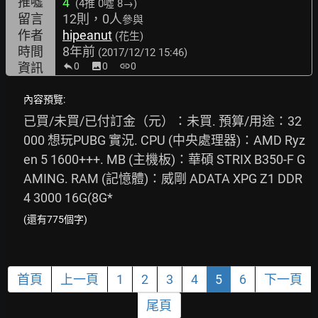
推噓
4
(4推
0噓 8→
)
留言
12則，0人
參與
作者
hipeanut
(花生)
時間
8年前
(2017/12/12 15:46)
資訊
0
image
0
link
0
內容預覽:
已買/未買/已付訂金（元）：未買. 預算/用途：32
000 想玩PUBG 實況. CPU (中央處理器)：AMD Ryz
en 5 1600+++. MB (主機板)：華碩 STRIX B350-F G
AMING. RAM (記憶體)：威剛 ADATA XPG Z1 DDR
4 3000 16G(8G*
(還有775個字)
首頁
上一頁
1
2
3
4
5
6
下一頁
尾頁