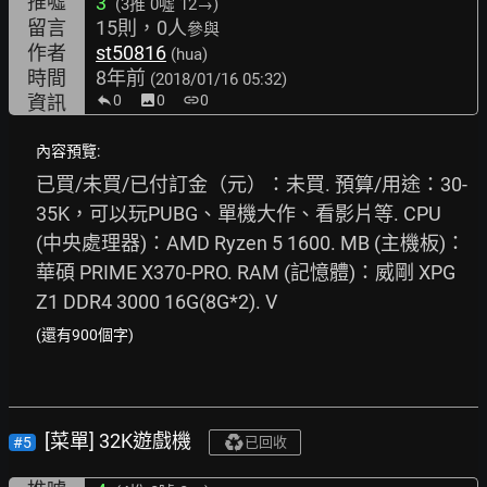
推噓
3
(3推
0噓 12→
)
留言
15則，0人
參與
作者
st50816
(hua)
時間
8年前
(2018/01/16 05:32)
資訊
0
image
0
link
0
內容預覽:
已買/未買/已付訂金（元）：未買. 預算/用途：30-
35K，可以玩PUBG、單機大作、看影片等. CPU 
(中央處理器)：AMD Ryzen 5 1600. MB (主機板)：
華碩 PRIME X370-PRO. RAM (記憶體)：威剛 XPG 
Z1 DDR4 3000 16G(8G*2). V
(還有900個字)
[菜單] 32K遊戲機
#5
已回收