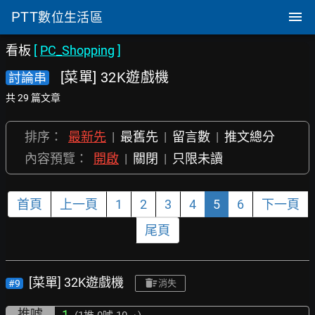
PTT
數位生活區
看板
[
PC_Shopping
]
[菜單] 32K遊戲機
討論串
共 29 篇文章
排序：
最新先
|
最舊先
|
留言數
|
推文總分
內容預覽：
開啟
|
關閉
|
只限未讀
首頁
上一頁
1
2
3
4
5
6
下一頁
尾頁
[菜單] 32K遊戲機
#9
消失
推噓
1