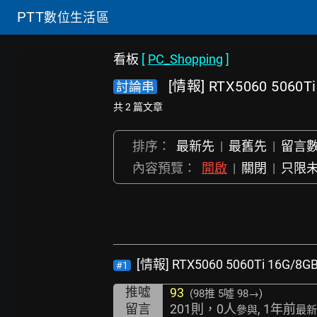
PTT
數位生活區
看板
[
PC_Shopping
]
[情報] RTX5060 506
討論串
共 2 篇文章
排序：
最新先
|
最舊先
|
留言
內容預覽：
開啟
|
關閉
|
只限
[情報] RTX5060 5060Ti 16
#1
推噓
93
(98推
5噓 98→
)
留言
201則，0人
, 1年前
參與
最新