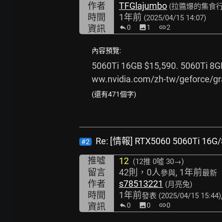
作者
TFGlajumbo
(拉醬爆的集食行
時間
1年前
(2025/04/15 14:07)
資訊
0
image
1
link
2
內容預覽:
5060Ti 16GB $15,590. 5060Ti 
ww.nvidia.com/zh-tw/geforce/gr
(還有471個字)
Re: [情報] RTX5060 5060Ti
#2
推噓
12
(12推
0噓 30→
)
留言
42則，0人
, 1年前
參與
最新
作者
s78513221
(月亮兔)
時間
1年前
發表
(2025/04/15 15:44)
資訊
0
image
0
link
0