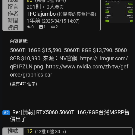
(98推
5噓 98→
)
留言
201則，0人
參與
作者
TFGlajumbo
(拉醬爆的集食行樂)
時間
1年前
(2025/04/15 14:07)
資訊
0
image
1
link
2
內容預覽:
5060Ti 16GB $15,590. 5060Ti 8GB $13,790. 5060 
8GB $10,990. 來源：NV官網. 
https://i.imgur.com/
qE1PZLN.png.
https://www.nvidia.com/zh-tw/gef
orce/graphics-car
(還有471個字)
Re: [情報] RTX5060 5060Ti 16G/8GB台灣MSRP售
#2
價出了
推噓
12
(12推
0噓 30→
)