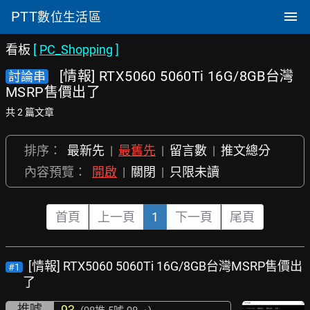
PTT
數位生活區
看板
[
PC_Shopping
]
[情報] RTX5060 5060Ti 16G/8GB台灣
討論串
MSRP售價出了
共 2 篇文章
排序：
最新先
|
最舊先
|
留言數
|
推文總分
內容預覽：
開啟
|
關閉
|
只限未讀
首頁
上一頁
1
下一頁
尾頁
[情報] RTX5060 5060Ti 16G/8GB台灣MSRP售價出
#1
了
推噓
93