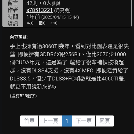
留言
42則，0人
參與
作者
s78513221
(月亮兔)
時間
1年前
(2025/04/15 15:44)
資訊
0
image
0
link
0
內容預覽:
手上也擁有過3060TI幾年，看到對比圖表還是很失
望. 即便擁有GDDR6X跟256Bit、僅比3070少1000
個CUDA單元，還是輸了. 輸給了後輩補幀技術超
群，沒有DLSS4支援，沒有4X MFG. 即便老黃給了
DLSS3.5，但少了DLSS+FG幀數就是比4060TI差. 
就更不用說新來的5
(還有525個字)
首頁
上一頁
1
下一頁
尾頁