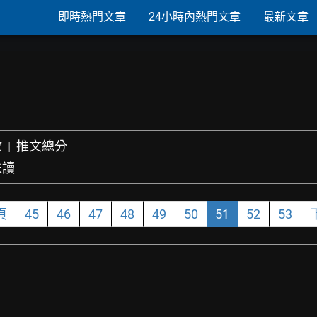
即時熱門文章
24小時內熱門文章
最新文章
數
|
推文總分
未讀
頁
45
46
47
48
49
50
51
52
53