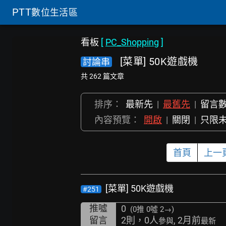
PTT
數位生活區
看板
[
PC_Shopping
]
[菜單] 50K遊戲機
討論串
共 262 篇文章
排序：
最新先
|
最舊先
|
留言
內容預覽：
開啟
|
關閉
|
只限
首頁
上一
[菜單] 50K遊戲機
#251
推噓
0
(0推
0噓 2→
)
留言
2則，0人
, 2月前
參與
最新