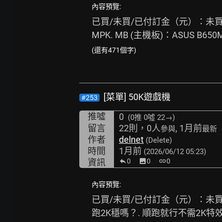
內容預覽:
已買/未買/已付訂金（元）：未買. 
MPK. MB (主機板)：ASUS B650M
(還有471個字)
[菜單] 50K遊戲機
#253
推噓
0
(0推
0噓 22→
)
留言
22則，0人
, 1月前
參與
最新
作者
delnet
(Delete)
時間
1月前
(2026/06/12 05:23)
資訊
0
image
0
link
0
內容預覽:
已買/未買/已付訂金（元）：未買.
跑2K穩嗎？. 順跑就行不需2K特效