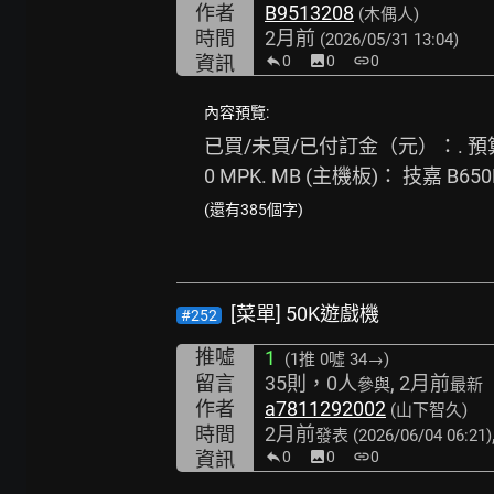
作者
B9513208
(木偶人)
時間
2月前
(2026/05/31 13:04)
資訊
0
image
0
link
0
內容預覽:
已買/未買/已付訂金（元）：. 預算
0 MPK. MB (主機板)： 技嘉 B650
(還有385個字)
[菜單] 50K遊戲機
#252
推噓
1
(1推
0噓 34→
)
留言
35則，0人
, 2月前
參與
最新
作者
a7811292002
(山下智久)
時間
2月前
發表
(2026/06/04 06:21)
資訊
0
image
0
link
0