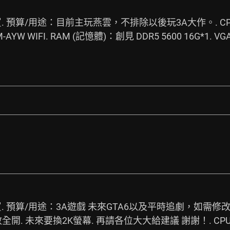
預算/用途：目前主玩燕雲，不排除以後玩3A大作。. CPU (
-AYW WIFI. RAM (記憶體)：創見 DDR5 5600 16G*1. V
 預算/用途：3A遊戲 未來GTA6以及平時追劇，如需修改可捏
全開. 未來要換2K螢幕. 再請各位大大給建議 謝謝！. CP