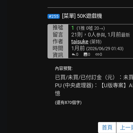
[菜單] 50K遊戲機
#255
推噓
1
(1推
0噓 20→
)
留言
21則，0人
, 1月前
參與
最新
作者
taisuke
(萊特)
時間
1月前
(2026/06/29 01:43)
資訊
0
image
0
link
0
內容預覽:
已買/未買/已付訂金（元）：未買.
PU (中央處理器)：【U版專案】AMD R
憶
(還有870個字)
首頁
上一