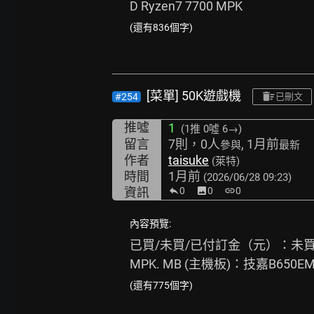
D Ryzen7 7700 MPK
(還有836個字)
[菜單] 50K遊戲機
#254
已刪文
推噓
1
(1推
0噓 6→
)
留言
7則，0人
, 1月前
參與
最新
作者
taisuke
(萊特)
時間
1月前
(2026/06/28 09:23)
資訊
0
image
0
link
0
內容預覽:
已買/未買/已付訂金（元）：未買. 預算
MPK. MB (主機板)：技嘉B650EM 
(還有775個字)