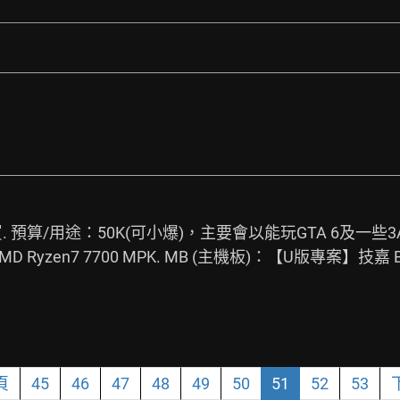
 預算/用途：50K(可小爆)，主要會以能玩GTA 6及一些3
yzen7 7700 MPK. MB (主機板)：【U版專案】技嘉 B650E
頁
45
46
47
48
49
50
51
52
53