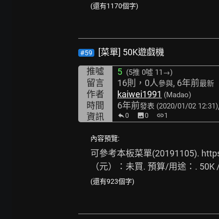
(還有1170個字)
[菜單] 50K遊戲機
#59
推噓
5
(5推
0噓 11→
)
留言
16則，0人
, 6年前
參與
最新
作者
kaiwei1991
(Madao)
時間
6年前
發表
(2020/01/02 12:31)
資訊
0
image
0
link
1
內容預覽:
可參考本板菜單(20191105). 
http
（元）：未買. 預算/用途：. 50K
(還有923個字)