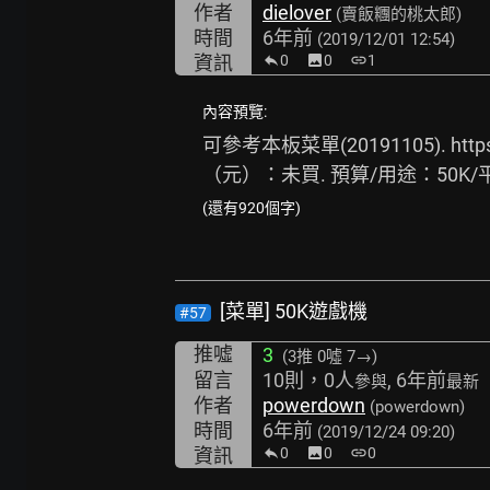
作者
dielover
(賣飯糰的桃太郎)
時間
6年前
(2019/12/01 12:54)
資訊
0
image
0
link
1
內容預覽:
可參考本板菜單(20191105). 
http
（元）：未買. 預算/用途：50K/
(還有920個字)
[菜單] 50K遊戲機
#57
推噓
3
(3推
0噓 7→
)
留言
10則，0人
, 6年前
參與
最新
作者
powerdown
(powerdown)
時間
6年前
(2019/12/24 09:20)
資訊
0
image
0
link
0