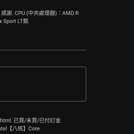
. CPU (中央處理器)：AMD R
 Sport LT競
html.
 已買/未買/已付訂金
el【八核】Core