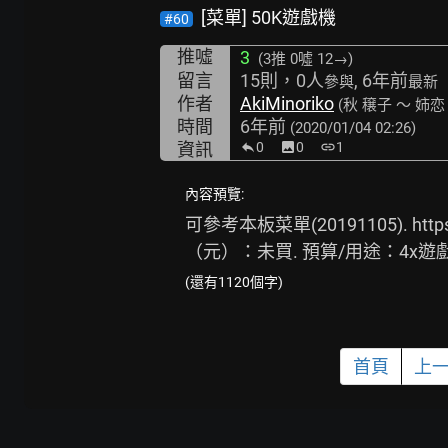
[菜單] 50K遊戲機
#60
推噓
3
(3推
0噓 12→
)
留言
15則，0人
, 6年前
參與
最新
作者
AkiMinoriko
(秋 穣子 ～ 姉
時間
6年前
(2020/01/04 02:26)
資訊
0
image
0
link
1
內容預覽:
可參考本板菜單(20191105). 
http
（元）：未買. 預算/用途：4x遊戲為主，如：
(還有1120個字)
首頁
上