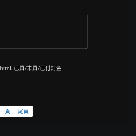
html.
 已買/未買/已付訂金
一頁
尾頁