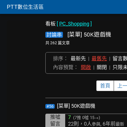
PTT
數位生活區
看板
[
PC_Shopping
]
[菜單] 50K遊戲機
討論串
共 262 篇文章
排序：
最新先
|
最舊先
|
留言
內容預覽：
開啟
|
關閉
|
只限
首頁
上
[菜單] 50K遊戲機
#56
推噓
7
(7推
0噓 15→
)
留言
22則，0人
, 6年前
參與
最新