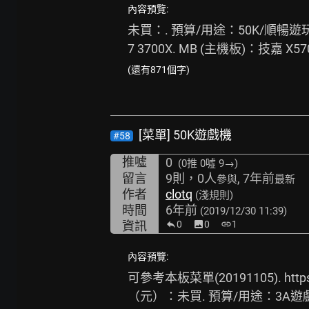
內容預覽:
未買：. 預算/用途：50K/順暢遊
7 3700X. MB (主機板)：技嘉 X570 A
(還有871個字)
[菜單] 50K遊戲機
#58
推噓
0
(0推
0噓 9→
)
留言
9則，0人
, 7年前
參與
最新
作者
clotq
(淺規則)
時間
6年前
(2019/12/30 11:39)
資訊
0
image
0
link
1
內容預覽:
可參考本板菜單(20191105). 
http
（元）：未買. 預算/用途：3A遊戲2