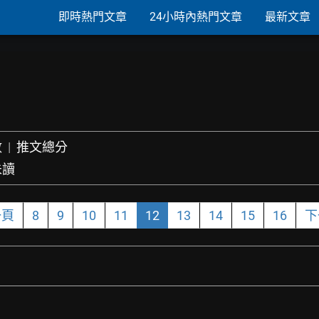
即時熱門文章
24小時內熱門文章
最新文章
數
|
推文總分
未讀
一頁
8
9
10
11
12
13
14
15
16
下