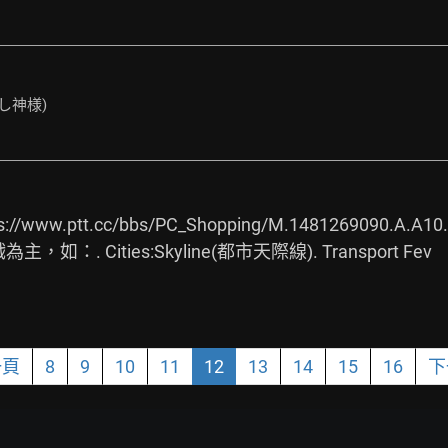
恋し神様)
s://www.ptt.cc/bbs/PC_Shopping/M.1481269090.A.A10.
. Cities:Skyline(都市天際線). Transport Fev
一頁
8
9
10
11
12
13
14
15
16
下