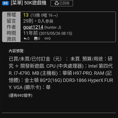
[菜單] 50K遊戲機
#8
已回收
推噓
13
(13推
0噓 16→
)
留言
29則，0人
參與
作者
goat1214
(hunter J)
時間
11年前
(2015/05/26 08:15)
資訊
0
image
0
link
0
內容預覽:
已買/未買/已付訂金（元）： 未買. 預算/用途：研
究 ＋ 開發新遊戲. CPU (中央處理器)：Intel 第四代 
R. I7-4790. MB (主機板)：華碩 H97-PRO. RAM (記
憶體)：金士頓 8G*2(16G) DDR3-1866 HyperX FUR
Y. VGA (顯示卡)：華
(還有692個字)