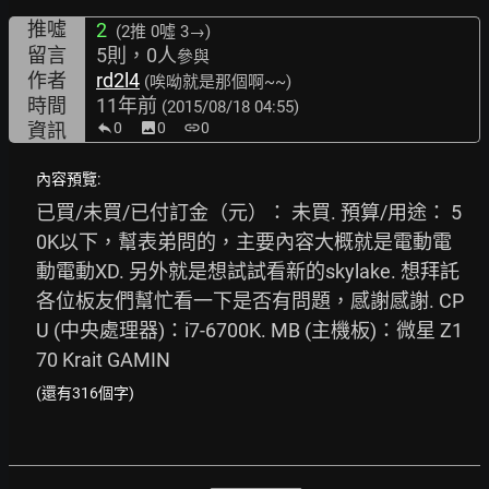
推噓
2
(2推
0噓 3→
)
留言
5則，0人
參與
作者
rd2l4
(唉呦就是那個啊~~)
時間
11年前
(2015/08/18 04:55)
資訊
0
image
0
link
0
內容預覽:
已買/未買/已付訂金（元）： 未買. 預算/用途： 5
0K以下，幫表弟問的，主要內容大概就是電動電
動電動XD. 另外就是想試試看新的skylake. 想拜託
各位板友們幫忙看一下是否有問題，感謝感謝. CP
U (中央處理器)：i7-6700K. MB (主機板)：微星 Z1
70 Krait GAMIN
(還有316個字)