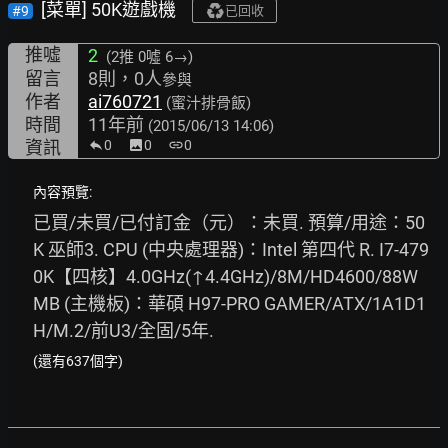
[菜單] 50K遊戲機
#9
已回收
推噓
2
(2推
0噓 6→
)
留言
8則，0人
參與
作者
ai760721
(蜜汁排骨飯)
時間
11年前
(2015/06/13 14:06)
資訊
0
image
0
link
0
內容預覽:
已買/未買/已付訂金（元）：未買. 預算/用途：50
K 巫師3. CPU (中央處理器)：Intel 第四代 R. I7-479
0K【四核】4.0GHz(↑4.4GHz)/8M/HD4600/88W
MB (主機板)：華碩 H97-PRO GAMER/ATX/1A1D1
H/M.2/前U3/全固/5年.
(還有637個字)