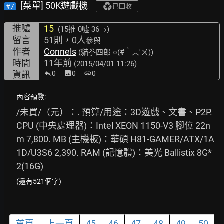
[菜單] 50K遊戲機
#7
已回收
推噓
15
(15推
0噓 36→
)
留言
51則，0人
參與
作者
Connels
(貓拳四郎 ○(#‵︿′ㄨ))
時間
11年前
(2015/04/01 11:26)
資訊
0
image
0
link
0
內容預覽:
/未買/（元）：. 預算/用途：3D遊戲、文書、P2P. 
CPU (中央處理器)：Intel XEON 1150-V3 腳位 22n
m 7,800. MB (主機板)：華碩 H81-GAMER/ATX/1A
1D/U3S6 2,390. RAM (記憶體)：美光 Ballistix 8G*
2(16G)
(還有521個字)
首頁
上一頁
45
46
47
48
49
50