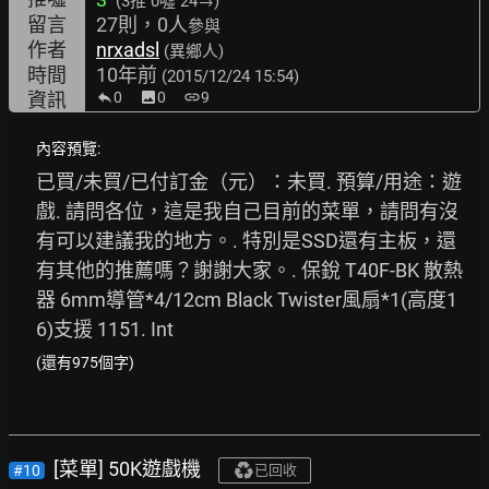
(3推
0噓 24→
)
留言
27則，0人
參與
作者
nrxadsl
(異鄉人)
時間
10年前
(2015/12/24 15:54)
資訊
0
image
0
link
9
內容預覽:
已買/未買/已付訂金（元）：未買. 預算/用途：遊
戲. 請問各位，這是我自己目前的菜單，請問有沒
有可以建議我的地方。. 特別是SSD還有主板，還
有其他的推薦嗎？謝謝大家。. 保銳 T40F-BK 散熱
器 6mm導管*4/12cm Black Twister風扇*1(高度1
6)支援 1151. Int
(還有975個字)
[菜單] 50K遊戲機
#10
已回收