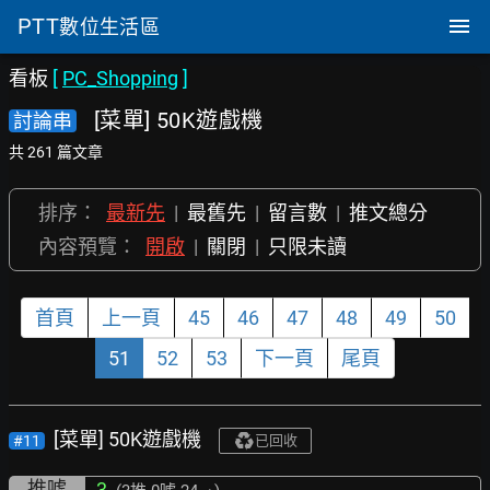
PTT
數位生活區
看板
[
PC_Shopping
]
[菜單] 50K遊戲機
討論串
共 261 篇文章
排序：
最新先
|
最舊先
|
留言數
|
推文總分
內容預覽：
開啟
|
關閉
|
只限未讀
首頁
上一頁
45
46
47
48
49
50
51
52
53
下一頁
尾頁
[菜單] 50K遊戲機
#11
已回收
推噓
3