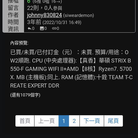
推噓
6
(6推
0噓 16→
)
留言
22則，0人
參與
作者
johnny830824
(siweardemon)
時間
3年前
(2022/10/31 16:49)
資訊
0
image
0
link
0
內容預覽:
已買/未買/已付訂金（元）：未買. 預算/用途：O
W2順跑. CPU (中央處理器):【真香】華碩 STRIX B
550-F GAMING WIFI II+AMD【8核】Ryzen7. 5700
X. MB (主機板):同上. RAM (記憶體):十銓 TEAM T-C
REATE EXPERT DDR
(還有1079個字)
首頁
上一頁
1
2
下一頁
尾頁