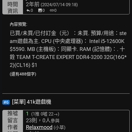
時間
2年前
(2024/07/14 09:18)
資訊
0
image
0
link
0
內容預覽:
已買/未買/已付訂金（元）：未買. 預算/用途：ste
am遊戲為主. CPU (中央處理器)： Intel i5-12600K 
$5590. MB (主機板)：同顯卡. RAM (記憶體)：. 十
銓 TEAM T-CREATE EXPERT DDR4-3200 32G(16G*
2)(CL16) $1
(還有488個字)
[菜單] 41k遊戲機
#6
推噓
1
(1推
0噓 22→
)
留言
23則，0人
參與
作者
Relaxmood
(小草)