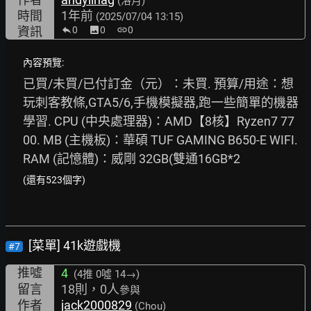
(洛月)
時間
1年前
(2025/07/04 13:15)
資訊
0
image
0
link
0
內容預覽:
已買/未買/已付訂金（元）：未買. 預算/用途：想
玩刺客教條,GTA5/6,手機模擬器,跑一些簡單的機器
學習. CPU (中央處理器)：AMD【8核】Ryzen7 77
00. MB (主機板)：華碩 TUF GAMING B650-E WIFI. 
RAM (記憶體)：威剛 32GB(雙通16GB*2
(還有523個字)
[菜單] 41k遊戲機
#7
推噓
4
(4推
0噓 14→
)
留言
18則，0人
參與
作者
jack2000829
(Chou)