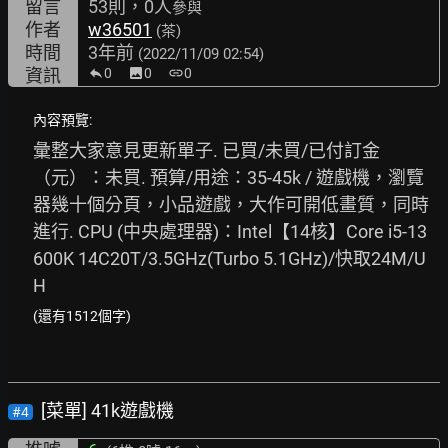
留言
53則，0人
參與
作者
w36501
(茶)
時間
3年前
(2022/11/09 02:54)
資訊
0
image
0
link
0
內容預覽:
彙整大家意見更新單子. 已買/未買/已付訂金
（元）：未買. 預算/用途：35-45k / 遊戲機，瀏覽
器幾十個分頁，小品遊戲，大作可開低畫質，同時
進行. CPU (中央處理器)：Intel【14核】Core i5-13
600K 14C20T/3.5GHz(Turbo 5.1GHz)/快取24M/U
H
(還有1512個字)
[菜單] 41k遊戲機
#4