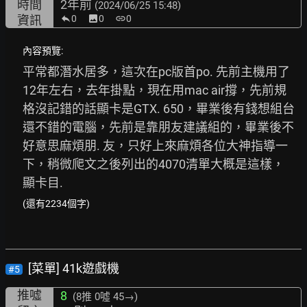
時間
2年前
(2024/06/25 15:48)
資訊
0
image
0
link
0
內容預覽:
平常都潛水居多，這次在pc版首po. 先前主機用了
12年左右，去年掛點，現在用mac air撐，先前規
格沒記錯的話顯卡是GTX. 650，畢業後有錢想組台
還不錯的電腦，先前是靠朋友建議組的，畢業後不
好意思麻煩朋. 友，只好上來麻煩各位大神指導一
下，稍微爬文之後列出的4070清單大概是這樣，
顯卡目. 
(還有2234個字)
[菜單] 41k遊戲機
#5
推噓
8
(8推
0噓 45→
)