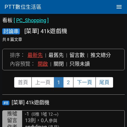
PTT
數位生活區
看板
[
PC_Shopping
]
[菜單] 41k遊戲機
討論串
共 8 篇文章
排序：
最新先
|
最舊先
|
留言數
|
推文總分
內容預覽：
開啟
|
關閉
|
只限未讀
首頁
上一頁
1
2
下一頁
尾頁
[菜單] 41k遊戲機
#8
推噓
-1
(0推
1噓 12→
)
留言
13則，0人
參與
作者
andylinag