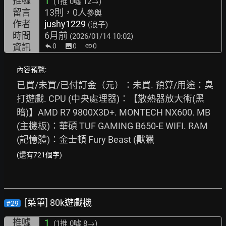
推噓
1
(1推
0噓 12→
)
留言
13則，0人
參與
作者
jushy1229
(浪子)
時間
6月前
(2026/01/14 10:02)
資訊
0
image
0
link
0
內容預覽:
已買/未買/已付訂金（元）：未買. 預算/用途：臭
打遊戲. CPU (中央處理器)：【散熱器放大術(黑
暗)】AMD R7 9800X3D+. MONTECH NX600. MB 
(主機板)：華碩 TUF GAMING B650-E WIFI. RAM 
(記憶體)：金士頓 Fury Beast (獸獵
(還有721個字)
[菜單] 80k遊戲機
#29
推噓
1
(1推
0噓 8→
)