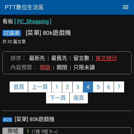
PTT
數位生活區
看板
[
PC_Shopping
]
[菜單] 80k遊戲機
討論串
共 32 篇文章
排序：
最新先
|
最舊先
|
留言數
|
推文總分
內容預覽：
開啟
|
關閉
|
只限未讀
首頁
上一頁
1
2
3
4
5
6
7
下一頁
尾頁
[菜單] 80k遊戲機
#25
推噓
1
(1推
0噓 9→
)