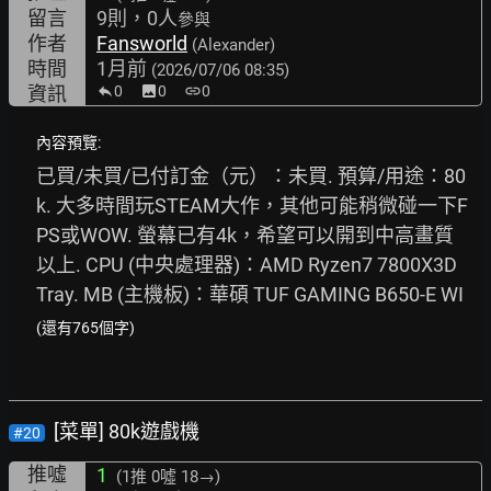
留言
9則，0人
參與
作者
Fansworld
(Alexander)
時間
1月前
(2026/07/06 08:35)
資訊
0
image
0
link
0
內容預覽:
已買/未買/已付訂金（元）：未買. 預算/用途：80
k. 大多時間玩STEAM大作，其他可能稍微碰一下F
PS或WOW. 螢幕已有4k，希望可以開到中高畫質
以上. CPU (中央處理器)：AMD Ryzen7 7800X3D 
Tray. MB (主機板)：華碩 TUF GAMING B650-E WI
(還有765個字)
[菜單] 80k遊戲機
#20
推噓
1
(1推
0噓 18→
)