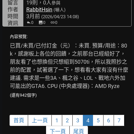
留言
19則，0人
參與
作者
RabbitHsin
(嚇人)
時間
3月前
(2026/04/23 14:08)
資訊
0
image
0
link
0
內容預覽:
已買/未買/已付訂金（元）：未買. 預算/用途：80
k，感謝板上各位的回饋，之前那台已經組好了，
朋友看了也想換但只想組到5070ti，所以我照抄之
前的配置，試著選了一下，想看看大家有沒有什麼
建議. 需求是一些3A、楓之谷、LOL、戰地六外加
可能出的GTA6. CPU (中央處理器)：AMD Ryze
(還有942個字)
首頁
上一頁
1
2
3
4
5
6
7
下一頁
尾頁