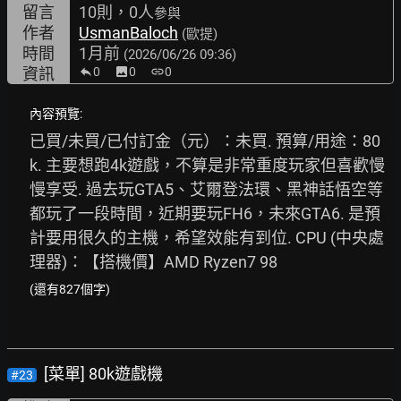
留言
10則，0人
參與
作者
UsmanBaloch
(歐提)
時間
1月前
(2026/06/26 09:36)
資訊
0
image
0
link
0
內容預覽:
已買/未買/已付訂金（元）：未買. 預算/用途：80
k. 主要想跑4k遊戲，不算是非常重度玩家但喜歡慢
慢享受. 過去玩GTA5、艾爾登法環、黑神話悟空等
都玩了一段時間，近期要玩FH6，未來GTA6. 是預
計要用很久的主機，希望效能有到位. CPU (中央處
理器)：【搭機價】AMD Ryzen7 98
(還有827個字)
[菜單] 80k遊戲機
#23