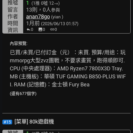
推噓
1
(1推
0噓 12→
)
留言
13則，0人
參與
作者
anan78go
(yian )
時間
1月前
(2026/06/13 01:57)
資訊
0
image
0
link
0
內容預覽:
已買/未買/已付訂金（元）：未買. 預算/用途：玩
mmorpg大型zvz團戰，不要求畫質，跑得順即可. 
CPU (中央處理器)：AMD Ryzen7 7800X3D Tray. 
MB (主機板)：華碩 TUF GAMING B850-PLUS WIF
I. RAM (記憶體)：金士頓 Fury Bea
(還有677個字)
[菜單] 80k遊戲機
#15