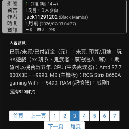
推噓
1
(1推
0噓 14→
)
留言
15則，0人
參與
作者
jack11291202
(Black Mamba)
時間
1月前
(2026/07/03 04:27)
資訊
0
image
0
link
0
內容預覽:
已買/未買/已付訂金（元）：未買. 預算/用途：玩
3A遊戲（ex.魂系、鬼武者、魔物獵人…等），期
望可以機台戰五年. CPU (中央處理器)：Amd R7 7
800X3D——9990. MB (主機板)：ROG Strix B650A 
gaming WiFi——5490. RAM (記憶體)：威剛1
(還有920個字)
首頁
上一頁
1
2
3
4
5
6
7
下一頁
尾頁