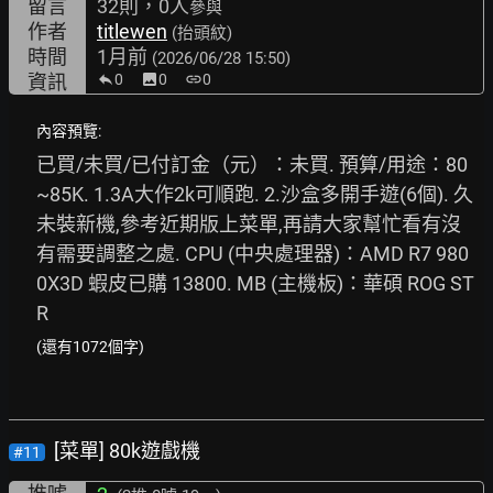
留言
32則，0人
參與
作者
titlewen
(抬頭紋)
時間
1月前
(2026/06/28 15:50)
資訊
0
image
0
link
0
內容預覽:
已買/未買/已付訂金（元）：未買. 預算/用途：80
~85K. 1.3A大作2k可順跑. 2.沙盒多開手遊(6個). 久
未裝新機,參考近期版上菜單,再請大家幫忙看有沒
有需要調整之處. CPU (中央處理器)：AMD R7 980
0X3D 蝦皮已購 13800. MB (主機板)：華碩 ROG ST
R
(還有1072個字)
[菜單] 80k遊戲機
#11