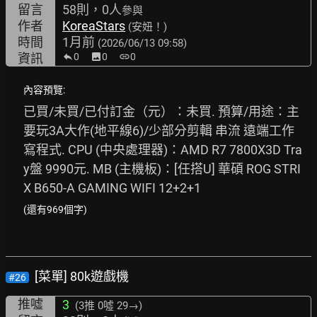
留言
58則，0人
參與
作者
KoreaStars
(安妞！)
時間
1月前
(2026/06/13 09:58)
資訊
0
image
0
link
0
內容預覽:
已買/未買/已付訂金（元）：未買. 預算/用途：主
要玩3A大作(地平線6)/少部分剪輯 串流 遠端工作 
寫程式. CPU (中央處理器)：AMD R7 7800X3D Tra
y盤 9990元. MB (主機板)：[任搭U] 華碩 ROG STRI
X B650-A GAMING WIFI 12+2+1
(還有969個字)
[菜單] 80k遊戲機
#26
推噓
3
(3推
0噓 29→
)