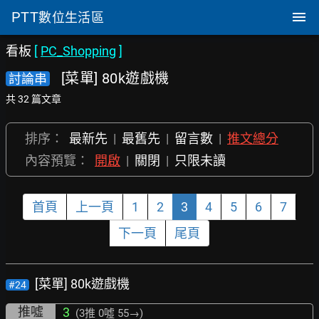
PTT
數位生活區
看板
[
PC_Shopping
]
[菜單] 80k遊戲機
討論串
共 32 篇文章
排序：
最新先
|
最舊先
|
留言數
|
推文總分
內容預覽：
開啟
|
關閉
|
只限未讀
首頁
上一頁
1
2
3
4
5
6
7
下一頁
尾頁
[菜單] 80k遊戲機
#24
推噓
3
(3推
0噓 55→
)