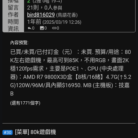
推噓
2
(2推
0噓 19→
)
留言
21則，0人
參與
作者
bird816029
(鳥語花香)
時間
1年前
(2025/03/19 12:26)
資訊
0
image
0
link
0
內容預覽:
已買/未買/已付訂金（元）：未買. 預算/用途：80
K左右遊戲機，最高可到85K，不用RGB，畫面2K
穩120fps需求，主要是POE1、. CPU (中央處理
器)：AMD R7 9800X3D盒【8核/16緒】4.7G(↑5.2
G)120W/96M/具內顯$16950. MB (主機板)：技嘉 
B
(還有1771個字)
[菜單] 80k遊戲機
#30