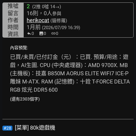
推噓
2
(2推
0噓 14→
)
留言
16則，0人
參與
作者
herikocat
(貓修羅)
時間
1月前
(2026/07/09 16:39)
資訊
0
image
0
link
0
內容預覽:
已買/未買/已付訂金（元）：已買. 預算/用途：遊
戲，AI生圖. CPU (中央處理器)：AMD 9700X. MB 
(主機板)：技嘉 B850M AORUS ELITE WIFI7 ICE-P 
雕妹 M-ATX. RAM (記憶體)：十銓 T-FORCE DELTA 
RGB 炫光 DDR5 600
(還有2303個字)
[菜單] 80k遊戲機
#28