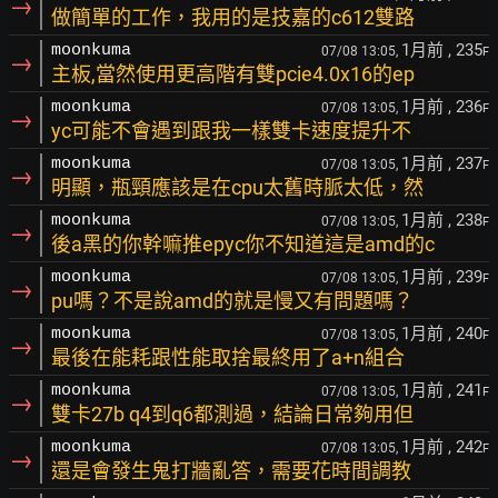
→
做簡單的工作，我用的是技嘉的c612雙路
1月前
, 235
moonkuma
07/08 13:05,
F
→
主板,當然使用更高階有雙pcie4.0x16的ep
1月前
, 236
moonkuma
07/08 13:05,
F
→
yc可能不會遇到跟我一樣雙卡速度提升不
1月前
, 237
moonkuma
07/08 13:05,
F
→
明顯，瓶頸應該是在cpu太舊時脈太低，然
1月前
, 238
moonkuma
07/08 13:05,
F
→
後a黑的你幹嘛推epyc你不知道這是amd的c
1月前
, 239
moonkuma
07/08 13:05,
F
→
pu嗎？不是說amd的就是慢又有問題嗎？
1月前
, 240
moonkuma
07/08 13:05,
F
→
最後在能耗跟性能取捨最終用了a+n組合
1月前
, 241
moonkuma
07/08 13:05,
F
→
雙卡27b q4到q6都測過，結論日常夠用但
1月前
, 242
moonkuma
07/08 13:05,
F
→
還是會發生鬼打牆亂答，需要花時間調教