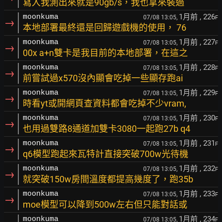
寫入我測出來就是90gb/s，我也拿來裝過
1月前
, 226
moonkuma
07/08 13:05,
F
→
本地部署最終還是回歸遊戲機的使用， 76
1月前
, 227
moonkuma
07/08 13:05,
F
→
00x a+n雙卡是我目前的本地部署，在這之
1月前
, 228
moonkuma
07/08 13:05,
F
→
前嘗試過x570沒內顯會吃掉一些顯存跑ai
1月前
, 229
moonkuma
07/08 13:05,
F
→
時看yt或開網頁查資料都會吃掉不少vram,
1月前
, 230
moonkuma
07/08 13:05,
F
→
也用過雙路8通道加雙卡3080一起跑27b q4
1月前
, 231
moonkuma
07/08 13:05,
F
→
q6模型跑起來瓦特計直接突破700w光待機
1月前
, 232
moonkuma
07/08 13:05,
F
→
就突破150w房間溫度都提高幾度了，跑35b
1月前
, 233
moonkuma
07/08 13:05,
F
→
moe模型可以降到500w左右但只能對話或
1月前
, 234
moonkuma
07/08 13:05,
F