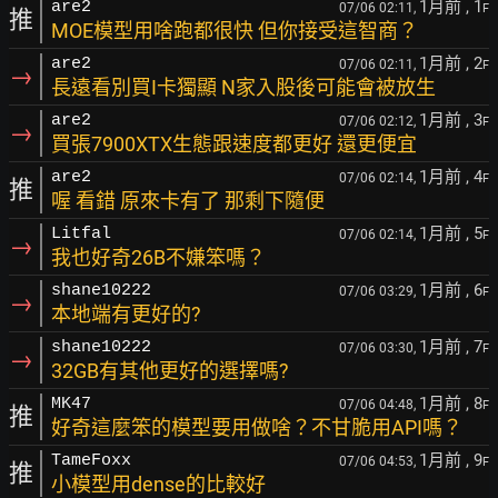
1月前
, 1
are2
07/06 02:11,
F
推
MOE模型用啥跑都很快 但你接受這智商？
1月前
, 2
are2
07/06 02:11,
F
→
長遠看別買I卡獨顯 N家入股後可能會被放生
1月前
, 3
are2
07/06 02:12,
F
→
買張7900XTX生態跟速度都更好 還更便宜
1月前
, 4
are2
07/06 02:14,
F
推
喔 看錯 原來卡有了 那剩下隨便
1月前
, 5
Litfal
07/06 02:14,
F
→
我也好奇26B不嫌笨嗎？
1月前
, 6
shane10222
07/06 03:29,
F
→
本地端有更好的?
1月前
, 7
shane10222
07/06 03:30,
F
→
32GB有其他更好的選擇嗎?
1月前
, 8
MK47
07/06 04:48,
F
推
好奇這麼笨的模型要用做啥？不甘脆用API嗎？
1月前
, 9
TameFoxx
07/06 04:53,
F
推
小模型用dense的比較好