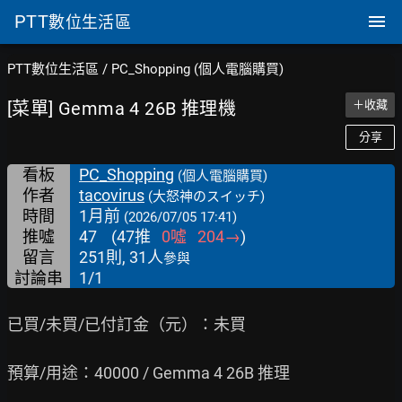
PTT
數位生活區
PTT數位生活區
/
PC_Shopping (個人電腦購買)
[菜單] Gemma 4 26B 推理機
＋收藏
分享
看板
PC_Shopping
(個人電腦購買)
作者
tacovirus
(大怒神のスイッチ)
時間
1月前
(2026/07/05 17:41)
推噓
47
(
47
推
0
噓
204
→
)
留言
251則, 31人
參與
討論串
1/1
已買/未買/已付訂金（元）：未買

預算/用途：40000 / Gemma 4 26B 推理
