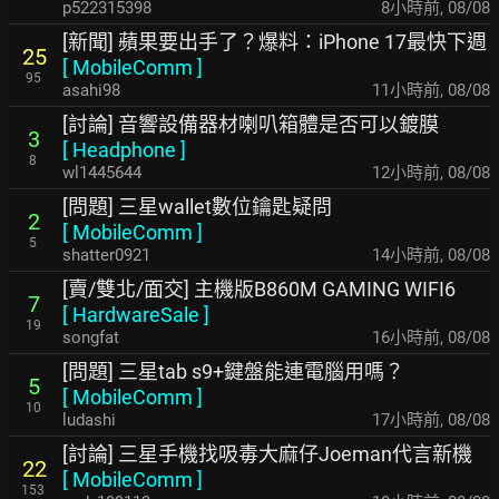
p522315398
8小時前
,
08/08
[新聞] 蘋果要出手了？爆料：iPhone 17最快下週
25
[
MobileComm
]
95
asahi98
11小時前
,
08/08
[討論] 音響設備器材喇叭箱體是否可以鍍膜
3
[
Headphone
]
8
wl1445644
12小時前
,
08/08
[問題] 三星wallet數位鑰匙疑問
2
[
MobileComm
]
5
shatter0921
14小時前
,
08/08
[賣/雙北/面交] 主機版B860M GAMING WIFI6
7
[
HardwareSale
]
19
songfat
16小時前
,
08/08
[問題] 三星tab s9+鍵盤能連電腦用嗎？
5
[
MobileComm
]
10
ludashi
17小時前
,
08/08
[討論] 三星手機找吸毒大麻仔Joeman代言新機
22
[
MobileComm
]
153