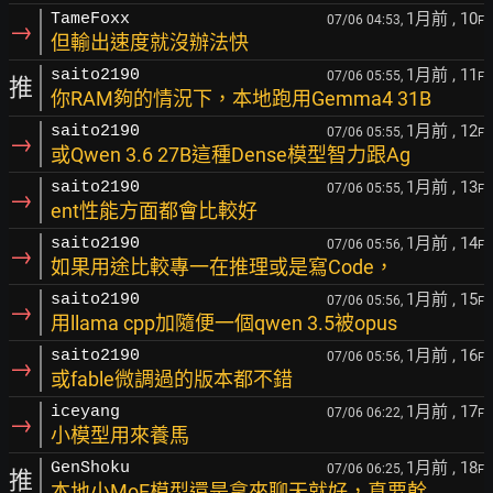
1月前
, 10
TameFoxx
07/06 04:53,
F
→
但輸出速度就沒辦法快
1月前
, 11
saito2190
07/06 05:55,
F
推
你RAM夠的情況下，本地跑用Gemma4 31B
1月前
, 12
saito2190
07/06 05:55,
F
→
或Qwen 3.6 27B這種Dense模型智力跟Ag
1月前
, 13
saito2190
07/06 05:55,
F
→
ent性能方面都會比較好
1月前
, 14
saito2190
07/06 05:56,
F
→
如果用途比較專一在推理或是寫Code，
1月前
, 15
saito2190
07/06 05:56,
F
→
用llama cpp加隨便一個qwen 3.5被opus
1月前
, 16
saito2190
07/06 05:56,
F
→
或fable微調過的版本都不錯
1月前
, 17
iceyang
07/06 06:22,
F
→
小模型用來養馬
1月前
, 18
GenShoku
07/06 06:25,
F
推
本地小MoE模型還是拿來聊天就好，真要幹