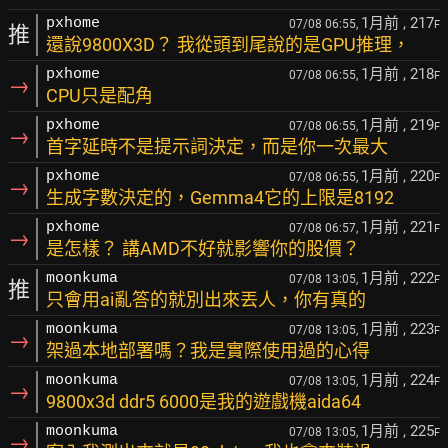
1月前
, 217
pxhome
07/08 06:55,
F
推
還說9800X3D？ 我從頭到尾說的是GPU推理，
1月前
, 218
pxhome
07/08 06:55,
F
→
CPU只是配角
1月前
, 219
pxhome
07/08 06:55,
F
→
首字延時不是提示詞決定，而是你一次最大
1月前
, 220
pxhome
07/08 06:55,
F
→
生成字數決定的，Gemma4它的上限是8192
1月前
, 221
pxhome
07/08 06:57,
F
→
是怎樣？ 講AMD不好就影響你的股價？
1月前
, 222
moonkuma
07/08 13:05,
F
推
只會用ai亂答的就別出來丟人，你有真的
1月前
, 223
moonkuma
07/08 13:05,
F
→
架過本地部署嗎？我是實際使用過的心得
1月前
, 224
moonkuma
07/08 13:05,
F
→
9800x3d ddr5 6000是我的遊戲機aida64
1月前
, 225
moonkuma
07/08 13:05,
F
→