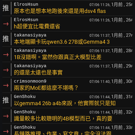
1月前
, 25
ElrosHsun
07/06 11:26,
F
推
原本也是想本地跑後來還是用dsv4 flas
1月前
, 26
ElrosHsun
07/06 11:26,
F
→
h超便宜比電費還省
1月前
, 27
takanasiyaya
07/06 11:37,
F
推
本地端顯卡玩qwen3.6 27B或Gemma4 3
1月前
, 28
takanasiyaya
07/06 11:37,
F
→
1B沒錯啊。當然你跟真正大模型比差
1月前
, 29
takanasiyaya
07/06 11:37,
F
→
的還是太遠也是事實
1月前
, 30
crimsonmoon9
07/06 11:40,
F
→
兩家的MoE都這麼不堪嗎？
1月前
, 31
GenShoku
07/06 11:44,
F
推
以gemma4 26b a4b來說，他實際就只是知
1月前
, 32
GenShoku
07/06 11:44,
F
→
識量較多比較聰明的4B模型而已，真的要
1月前
, 33
GenShoku
07/06 11:44,
F
→
長鏈路推理、作業、寫文章，完全沒法跟