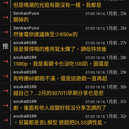
→
但是鳴潮的光追有跟沒有一樣，我都是
1月前
, 25
SenkanFuso
07/05 18:14,
F
→
關掉的
1月前
, 26
SenkanFuso
07/05 18:15,
F
→
然後電供建議換至少850w的
1月前
, 27
asuka0109
07/05 18:18,
F
推
我是覺得鳴的應用寫太爛了，調低特效後
1月前
, 28
asuka0109
07/05 18:18,
F
→
1080p，我是看顯卡也沒吃100趴，圖還是
1月前
, 29
asuka0109
07/05 18:18,
F
→
有時連60都跑不滿，還是這遊戲一直再超
1月前
, 30
asuka0109
07/05 18:18,
F
→
越自己？...2月的5070Ti早期分享也是悲
1月前
, 31
asuka0109
07/05 18:18,
F
→
劇，後面有他人說變好就沒分享怎調的了
1月前
, 32
asuka0109
07/05 18:18,
F
→
，另篇都是丟L模型 遊戲把DLSS調性能，