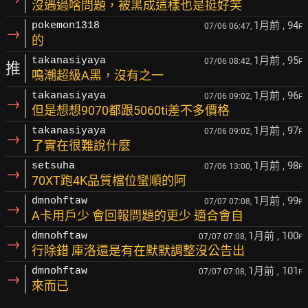
沒遇過啥問題，被黑成這樣也是挺好笑
1月前
, 94
pokemon1318
07/06 06:47,
F
→
的
1月前
, 95
takanasiyaya
07/06 08:42,
F
推
鳴潮超級A黑，沒有之一
1月前
, 96
takanasiyaya
07/06 09:02,
F
→
但是想想9070都跟5060ti差不多價格
1月前
, 97
takanasiyaya
07/06 09:02,
F
→
了實在很難說什麼
1月前
, 98
setsuha
07/06 13:00,
F
→
70XT跑4K品質檔位蠻順的阿
1月前
, 99
dmnohftaw
07/07 07:08,
F
→
A卡用戶少 會回報問題的更少 適合會自
1月前
, 100
dmnohftaw
07/07 07:08,
F
→
行除錯 庫洛還是有在默默調整沒公告出
1月前
, 101
dmnohftaw
07/07 07:08,
F
→
來而已