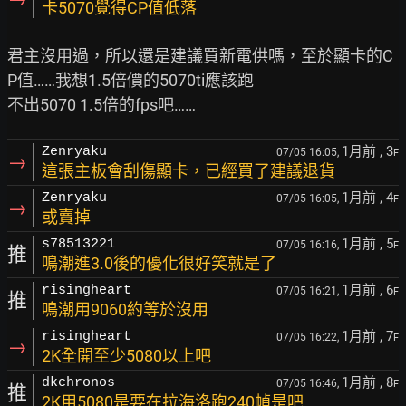
卡5070覺得CP值低落
君主沒用過，所以還是建議買新電供嗎，至於顯卡的C
P值……我想1.5倍價的5070ti應該跑

1月前
, 3
Zenryaku
07/05 16:05,
F
→
這張主板會刮傷顯卡，已經買了建議退貨
1月前
, 4
Zenryaku
07/05 16:05,
F
→
或賣掉
1月前
, 5
s78513221
07/05 16:16,
F
推
鳴潮進3.0後的優化很好笑就是了
1月前
, 6
risingheart
07/05 16:21,
F
推
鳴潮用9060約等於沒用
1月前
, 7
risingheart
07/05 16:22,
F
→
2K全開至少5080以上吧
1月前
, 8
dkchronos
07/05 16:46,
F
推
2K用5080是要在拉海洛跑240幀是吧