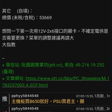
其它      (自填)：

總價 (未稅/含稅)：53669

想問一下第一次用12V-2x6接口的顯卡，不確定電供是
否需要更換？菜單的調整建議再請大

大指教

※ 發信站: 批踢踢實業坊(ptt.cc), 來自: 49.216.19.252 
(臺灣)
※ 文章網址: 
https://www.ptt.cc/bbs/PC_Shopping/M.1
783237003.A.ECF.html
1月前
, 1
pphyy5844548
07/05 15:55,
F
推
主機板買B650就好，PSU買君主，顯
1月前
, 2
pphyy5844548
07/05 15:55,
F
→