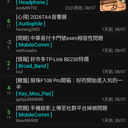
[
Headphone
]
8
Andy89192
23小時前
,
08/07
[心得] 2026TAA音響展
6
[
Audiophile
]
17
feoteng2003
1天前
,
08/07
[問題] 中華易付卡門號esim相容性問題
-3
[
MobileComm
]
8
wattswatts
1天前
,
08/07
[情報] 好市多TP-Link BE230特價
2
[
Broad_Band
]
6
ka2
1天前
,
08/07
[鍵盤] 狼珠F108 Pro開箱：好的開始是入坑的一
半
4
[
Key_Mou_Pad
]
10
pphyy5844548
1天前
,
08/07
[問題] 手機錄影上傳至社群平台掉幀問題
3
[
MobileComm
]
13
blue496508
1天前
,
08/07