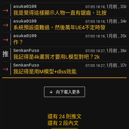
1月前
, 33
asuka0109
07/05 18:18,
F
→
我是覺得這樣顯示人物一直有鋸齒、比按
1月前
, 34
asuka0109
07/05 18:18,
F
→
系統預設還難過，然後萬年UE4不定時發
1月前
, 35
asuka0109
07/05 18:18,
F
→
作？
1月前
, 36
SenkanFuso
07/05 18:27,
F
推
我記得是4k畫質才要用L模型對吧？2k
1月前
, 37
SenkanFuso
07/05 18:27,
F
→
我記得是用M模型+dlss效能
向下載入更多
還有 24 則推文
還有 2 段內文