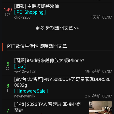
[情報] 主機板即將漲價
149
[
PC_Shopping
]
357
click2258
1天前
,
08/07
更多 近期熱門文章 >>
PTT數位生活區 即時熱門文章
[問題] iPad越來越像放大版iPhone?
5
[
iOS
]
20
ww12ww123
19小時前
,
08/07
[賣/台北/皆可]PNY5080OC+芝奇皇家戟DDR580
0032g
8
[
HardwareSale
]
8
newnewmilk
21小時前
,
08/07
[心得] 2026 TAA 音響展 耳機心得
簡評
7