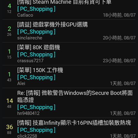
[情報] Steam Machine 目前有貨可下單
4
[
PC_Shopping
]
12
Catlaco
18小時前
,
08/07
[請益] 遊戲掌機外接GPU選購
2
[
PC_Shopping
]
26
sinclaireche
20小時前
,
08/07
[菜單] 80K 遊戲機
1
[
PC_Shopping
]
15
crassus7217
23小時前
,
08/07
[菜單] 150K 工作機
1
[
PC_Shopping
]
43
Alei
1天前
,
08/07
Re: [情報] 微軟警告Windows的Secure Boot將面
臨憑證
14
[
PC_Shopping
]
48
hn9480412
1天前
,
08/07
[情報] 技嘉Infinity顯示卡16PIN插槽加裝散熱塊
36
[
PC_Shopping
]
88
click2258
1天前
,
08/07