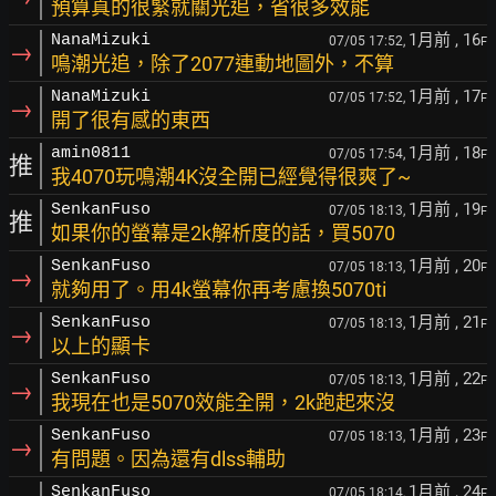
預算真的很緊就關光追，省很多效能
1月前
, 16
NanaMizuki
07/05 17:52,
F
→
鳴潮光追，除了2077連動地圖外，不算
1月前
, 17
NanaMizuki
07/05 17:52,
F
→
開了很有感的東西
1月前
, 18
amin0811
07/05 17:54,
F
推
我4070玩鳴潮4K沒全開已經覺得很爽了~
1月前
, 19
SenkanFuso
07/05 18:13,
F
推
如果你的螢幕是2k解析度的話，買5070
1月前
, 20
SenkanFuso
07/05 18:13,
F
→
就夠用了。用4k螢幕你再考慮換5070ti
1月前
, 21
SenkanFuso
07/05 18:13,
F
→
以上的顯卡
1月前
, 22
SenkanFuso
07/05 18:13,
F
→
我現在也是5070效能全開，2k跑起來沒
1月前
, 23
SenkanFuso
07/05 18:13,
F
→
有問題。因為還有dlss輔助
1月前
, 24
SenkanFuso
07/05 18:14,
F