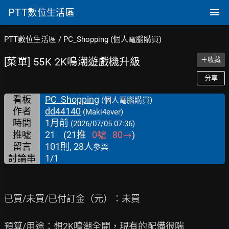
PTT
數位生活區
PTT數位生活區
/
PC_Shopping (個人電腦購買)
[菜單] 55K 2K鳴潮遊戲機升級
＋收藏
分享
看板
PC_Shopping
(個人電腦購買)
作者
dd44140
(Maki4ever)
時間
1月前
(2026/07/05 07:36)
推噓
21
(
21
推
0
噓
80
→
)
留言
101則, 28人
參與
討論串
1/1
已買/未買/已付訂金（元）：未買

預算/用途：想2K鳴潮全開，現有的配備很喘
