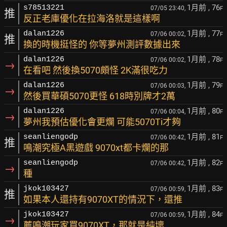
1月前
, 76
s78513221
07/05 23:40,
F
推
反正老庫優化在拉海洛就是這樣啊
1月前
, 77
dalan1226
07/06 00:02,
F
推
換的時機挺怪的 你等夢州測評數據出來
1月前
, 78
dalan1226
07/06 00:02,
F
→
在看吧 然後換5070頗怪 2K滿很吃力
1月前
, 79
dalan1226
07/06 00:03,
F
→
然後買華碩5070更怪 618時別牌才2萬
1月前
, 80
dalan1226
07/06 00:04,
F
→
夢州我預估優化會更爛 可能5070Ti才夠
1月前
, 81
seanliengodp
07/06 00:42,
F
推
鳴潮究極A黑遊戲 9070xt都卡爛的那
1月前
, 82
seanliengodp
07/06 00:42,
F
→
種
1月前
, 83
jkok103427
07/06 00:59,
F
推
如果本人還持有9070XT的情況下，還推
1月前
, 84
jkok103427
07/06 00:59,
F
→
薦鳴潮玩家買9070XT，那就是純壞