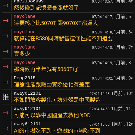
1月前
, 4
abc21086999
07/04 13:57,
F
→
然後碰到記憶體暴漲就沒了
1月前
, 5
mayolane
07/04 14:17,
F
→
這顆核心比5070Ti跟9070XT都還大
1月前
, 6
mayolane
07/04 14:18,
F
→
就算能在B580同時發售這個性能不知道要
1月前
, 7
mayolane
07/04 14:18,
F
→
賣多少
1月前
, 8
mayolane
07/04 14:19,
F
→
那時候再半年就有5060Ti了
1月前
, 9
Dcpp2015
07/04 14:32,
F
→
理論性能跟驅動實際優化有差距
1月前
, 10
away612101
07/04 14:58,
F
推
不如開放客製化，讓外殼是中國製造
1月前
, 11
away612101
07/04 14:58,
F
→
可能可以靠中國國產去救他 XDD
1月前
, 12
away612101
07/04 15:00,
F
→
AI的市場吃不到、遊戲的市場吃不到