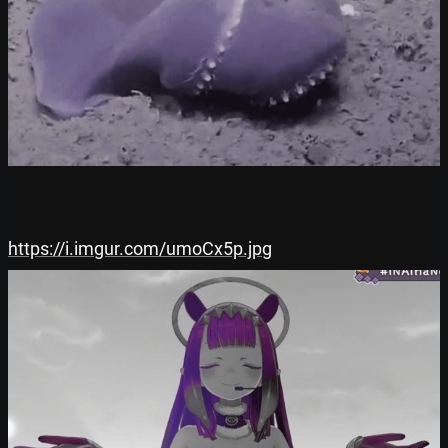
https://i.imgur.com/umoCx5p.jpg