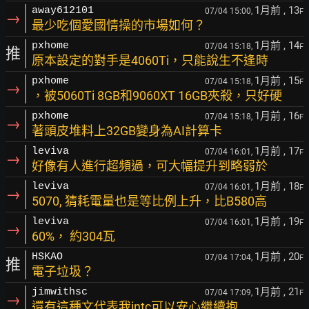
1月前
, 13
away612101
07/04 15:00,
F
→
最少吃個愛國情操的市場如何？
1月前
, 14
pxhome
07/04 15:18,
F
推
原本設定的對手是4060Ti，只能說生不逢時
1月前
, 15
pxhome
07/04 15:18,
F
→
，被5060Ti 8GB和9060XT 16GB夾殺，只好硬
1月前
, 16
pxhome
07/04 15:18,
F
→
著頭皮堆料上32GB變身為AI計算卡
1月前
, 17
leviva
07/04 16:01,
F
→
好像有人進行超頻過，可大幅提升到略弱於
1月前
, 18
leviva
07/04 16:01,
F
→
5070, 猜耗電量也是等比例上升，比B580高
1月前
, 19
leviva
07/04 16:01,
F
→
60%， 約304瓦
1月前
, 20
HSKAO
07/04 17:04,
F
推
電子垃圾？
1月前
, 21
jimwithsc
07/04 17:09,
F
→
還有這種文代表我intc可以安心繼續抱