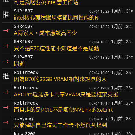
可是為啥要挑intel當工作站
1月前
, 31
SHR4587
07/04 18:29,
F
推
intel核心面積跟規模都比同性能的N
1月前
, 32
SHR4587
07/04 18:29,
F
→
A兩家大，成本應該高不少
1月前
, 33
SHR4587
07/04 18:30,
F
→
只不過B70這性能不知道是不是驅動
1月前
, 34
SHR4587
07/04 18:30,
F
→
問題
1月前
, 35
Rollnmeow
07/04 19:08,
F
推
因為B70的32GB VRAM相對來說真的大
1月前
, 36
Rollnmeow
07/04 19:09,
F
→
ARCPro還能多卡共享VRAM只是要框架支援
1月前
, 37
Rollnmeow
07/04 19:10,
F
→
而且走的是PCIE不是類似NVLink的XeLink
1月前
, 38
iceyang
07/04 19:13,
F
→
只能催眠自己這是工作卡 不然買到撞到
1月前
, 39
khsa3200
07/04 19:14,
F