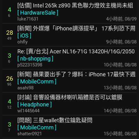
[估價] Intel 265k z890 黑色聯力燈效主機尚未組
4
[
HardwareSale
]
6
luke71631
4小時前
,
08/09
[新聞] 外媒爆「iPhone調漲提早」 17系列恐下周
28
[
iOS
]
49
ohfly
9小時前
,
08/08
Re: [賣/台北] Acer NL16-71G 13420H/16G/2050
3
[
nb-shopping
]
6
p522315398
10小時前
,
08/08
[新聞] 蘋果要出手了？爆料：iPhone 17最快下週
26
[
MobileComm
]
96
asahi98
13小時前
,
08/08
[討論] 音響設備器材喇叭箱體是否可以鍍膜
4
[
Headphone
]
12
wl1445644
14小時前
,
08/08
[問題] 三星wallet數位鑰匙疑問
3
[
MobileComm
]
7
shatter0921
15小時前
,
08/08