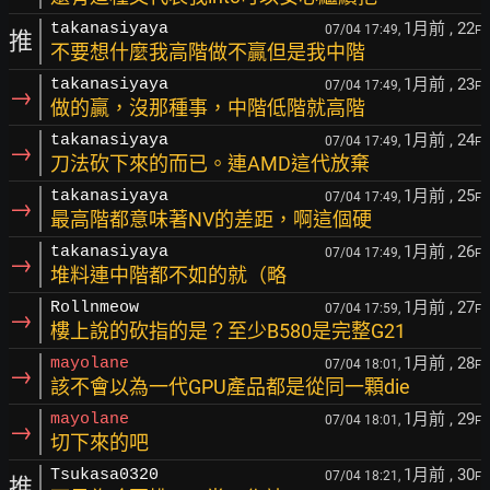
1月前
, 22
takanasiyaya
07/04 17:49,
F
推
不要想什麼我高階做不贏但是我中階
1月前
, 23
takanasiyaya
07/04 17:49,
F
→
做的贏，沒那種事，中階低階就高階
1月前
, 24
takanasiyaya
07/04 17:49,
F
→
刀法砍下來的而已。連AMD這代放棄
1月前
, 25
takanasiyaya
07/04 17:49,
F
→
最高階都意味著NV的差距，啊這個硬
1月前
, 26
takanasiyaya
07/04 17:49,
F
→
堆料連中階都不如的就（略
1月前
, 27
Rollnmeow
07/04 17:59,
F
→
樓上說的砍指的是？至少B580是完整G21
1月前
, 28
mayolane
07/04 18:01,
F
→
該不會以為一代GPU產品都是從同一顆die
1月前
, 29
mayolane
07/04 18:01,
F
→
切下來的吧
1月前
, 30
Tsukasa0320
07/04 18:21,
F
推