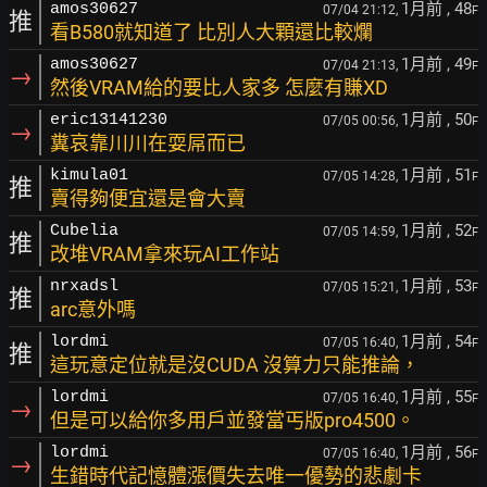
1月前
, 48
amos30627
07/04 21:12,
F
推
看B580就知道了 比別人大顆還比較爛
1月前
, 49
amos30627
07/04 21:13,
F
→
然後VRAM給的要比人家多 怎麼有賺XD
1月前
, 50
eric13141230
07/05 00:56,
F
→
糞哀靠川川在耍屌而已
1月前
, 51
kimula01
07/05 14:28,
F
推
賣得夠便宜還是會大賣
1月前
, 52
Cubelia
07/05 14:59,
F
推
改堆VRAM拿來玩AI工作站
1月前
, 53
nrxadsl
07/05 15:21,
F
推
arc意外嗎
1月前
, 54
lordmi
07/05 16:40,
F
推
這玩意定位就是沒CUDA 沒算力只能推論，
1月前
, 55
lordmi
07/05 16:40,
F
→
但是可以給你多用戶並發當丐版pro4500。
1月前
, 56
lordmi
07/05 16:40,
F
→
生錯時代記憶體漲價失去唯一優勢的悲劇卡