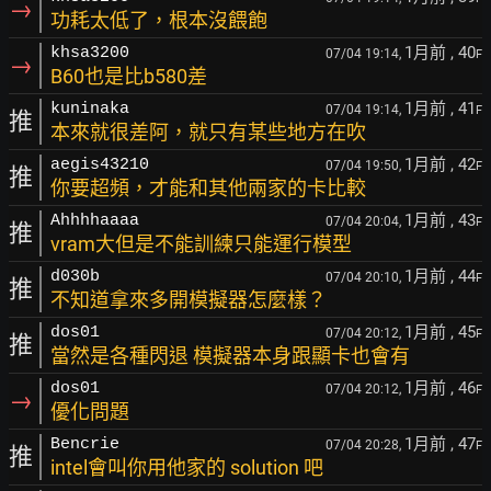
→
功耗太低了，根本沒餵飽
1月前
, 40
khsa3200
07/04 19:14,
F
→
B60也是比b580差
1月前
, 41
kuninaka
07/04 19:14,
F
推
本來就很差阿，就只有某些地方在吹
1月前
, 42
aegis43210
07/04 19:50,
F
推
你要超頻，才能和其他兩家的卡比較
1月前
, 43
Ahhhhaaaa
07/04 20:04,
F
推
vram大但是不能訓練只能運行模型
1月前
, 44
d030b
07/04 20:10,
F
推
不知道拿來多開模擬器怎麼樣？
1月前
, 45
dos01
07/04 20:12,
F
推
當然是各種閃退 模擬器本身跟顯卡也會有
1月前
, 46
dos01
07/04 20:12,
F
→
優化問題
1月前
, 47
Bencrie
07/04 20:28,
F
推
intel會叫你用他家的 solution 吧