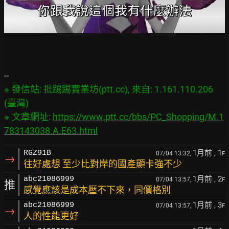
※ 發信站: 批踢踢實業坊(ptt.cc), 來自: 1.161.110.206 
(臺灣)

※ 文章網址: 
https://www.ptt.cc/bbs/PC_Shopping/M.1
783143038.A.E63.html
1月前
, 1
RGZ91B
07/04 13:32,
F
→
往好處想 至少比對岸的國產顯卡強不少
1月前
, 2
abc21086999
07/04 13:57,
F
推
感覺應該是成本壓不下來，同價格別
1月前
, 3
abc21086999
07/04 13:57,
F
→
人的性能更好