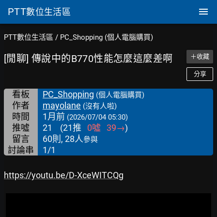
PTT
數位生活區
PTT數位生活區
/
PC_Shopping (個人電腦購買)
[閒聊] 傳說中的B770性能怎麼這麼差啊
＋收藏
分享
看板
PC_Shopping
(個人電腦購買)
作者
mayolane
(沒有人啦)
時間
1月前
(2026/07/04 05:30)
推噓
21
(
21
推
0
噓
39
→
)
留言
60則, 28人
參與
討論串
1/1
https://youtu.be/D-XceWITCQg