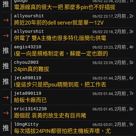
2月前
, 1
guogu
06/02 22:38,
F
推
電源線真的很大一把 那麼多pin也不好插拔
2月前
, 2
allyourshit
06/02 23:17,
F
→
將近20年前的dell server就是單一12V
2月前
, 3
allyourshit
06/02 23:18,
F
→
供電了 雙A主機也很多特化版簡化供電
2月前
, 4
aegis43210
06/02 23:23,
F
推
i皇一向是規格制定者，蘇嬤一定也跟的
2月前
, 5
chyou2003
06/02 23:39,
F
推
24pin真的難拔
2月前
, 6
jeta890119
06/03 01:44,
F
推
I皇這步只是把psu精簡到底，把工作丟
2月前
, 7
jeta890119
06/03 01:44,
F
→
給板卡廠而已
2月前
, 8
eric13141230
06/03 01:45,
F
→
跟個屁 哀黃的放生史有目共睹
2月前
, 9
lOngKitty
06/03 03:01,
F
推
每次插拔24PIN都很怕把主機板弄壞，尤