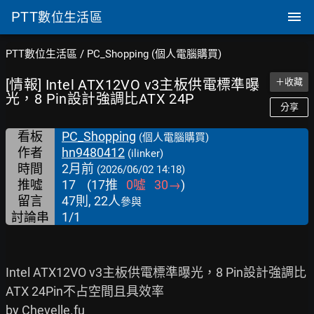
PTT
數位生活區
PTT數位生活區
/
PC_Shopping (個人電腦購買)
[情報] Intel ATX12VO v3主板供電標準曝
＋收藏
光，8 Pin設計強調比ATX 24P
分享
看板
PC_Shopping
(個人電腦購買)
作者
hn9480412
(ilinker)
時間
2月前
(2026/06/02 14:18)
推噓
17
(
17
推
0
噓
30
→
)
留言
47則, 22人
參與
討論串
1/1
Intel ATX12VO v3主板供電標準曝光，8 Pin設計強調比
ATX 24Pin不占空間且具效率

by Chevelle.fu
