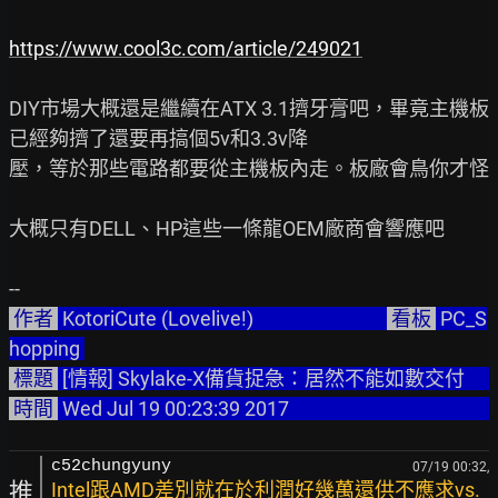
https://www.cool3c.com/article/249021
DIY市場大概還是繼續在ATX 3.1擠牙膏吧，畢竟主機板
已經夠擠了還要再搞個5v和3.3v降

壓，等於那些電路都要從主機板內走。板廠會鳥你才怪

大概只有DELL、HP這些一條龍OEM廠商會響應吧

 作者 
 KotoriCute (Lovelive!)                              
 看板 
 PC_S
hopping 
 標題 
 [情報] Skylake-
 時間 
 Wed Jul 19 00:23:39 2017                                               
c52chungyuny
07/19 00:32,
推
Intel跟AMD差別就在於利潤好幾萬還供不應求vs.