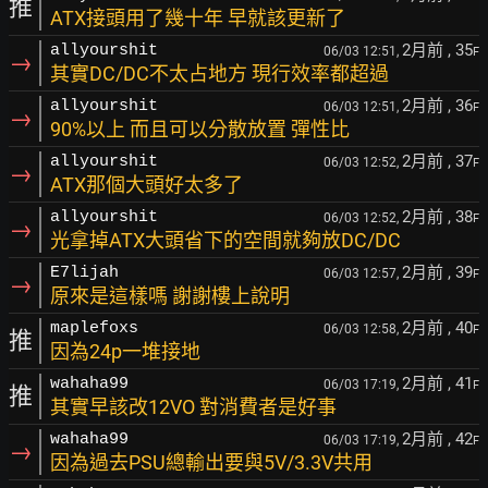
推
ATX接頭用了幾十年 早就該更新了
2月前
, 35
allyourshit
06/03 12:51,
F
→
其實DC/DC不太占地方 現行效率都超過
2月前
, 36
allyourshit
06/03 12:51,
F
→
90%以上 而且可以分散放置 彈性比
2月前
, 37
allyourshit
06/03 12:52,
F
→
ATX那個大頭好太多了
2月前
, 38
allyourshit
06/03 12:52,
F
→
光拿掉ATX大頭省下的空間就夠放DC/DC
2月前
, 39
E7lijah
06/03 12:57,
F
→
原來是這樣嗎 謝謝樓上說明
2月前
, 40
maplefoxs
06/03 12:58,
F
推
因為24p一堆接地
2月前
, 41
wahaha99
06/03 17:19,
F
推
其實早該改12VO 對消費者是好事
2月前
, 42
wahaha99
06/03 17:19,
F
→
因為過去PSU總輸出要與5V/3.3V共用