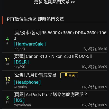
更多 近期熱門文章 >>
PTT數位生活區 即時熱門文章
[賣/淡水/皆可]R5-5600X+B550+DDR4 3600+106
0
4
[
HardwareSale
]
9
lanjack
2小時前
,
08/10
[選購] Canon R10、Nikon Z50 II及OM-5 ll
11
[
DSLR
]
28
sky390
10小時前
,
08/09
[公告] 八月份置底交易
置底
12
[
Headphone
]
17
wuyiulin
11小時前
,
08/09
[問題] AirPods Pro 2 送修怎麼測電量？
5
[
iOS
]
11
toymilaran
12小時前
,
08/09