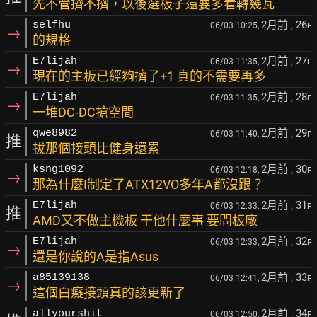
先不管擠不擠，以後選板子還要多看轉幾瓦
2月前
, 26
selfhu
06/03 10:25,
F
→
的規格
2月前
, 27
E7lijah
06/03 11:35,
F
→
現在的主板已經夠擠了+1 真的不需要再多
2月前
, 28
E7lijah
06/03 11:35,
F
→
一堆DC-DC搶空間
2月前
, 29
qwe8982
06/03 11:40,
F
推
拔那個接頭比健身還累
2月前
, 30
ksng1092
06/03 12:18,
F
→
那為什麼I制定了ATX12VO多年A都沒跟？
2月前
, 31
E7lijah
06/03 12:33,
F
推
AMD又不做主機板 干他什麼事 要問板廠
2月前
, 32
E7lijah
06/03 12:33,
F
→
還是你說的A是指Asus
2月前
, 33
a85139138
06/03 12:41,
F
→
這個白癡接頭真的該更新了
2月前
, 34
allyourshit
06/03 12:50,
F