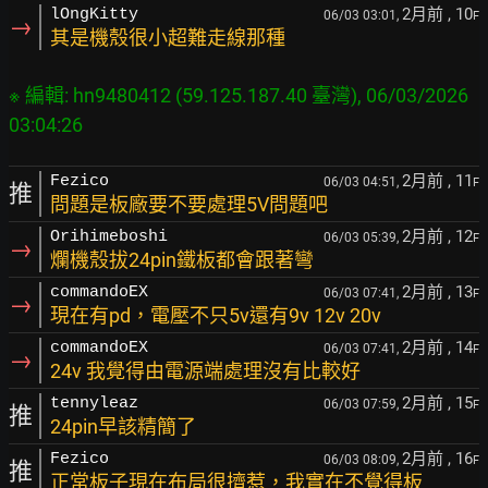
2月前
, 10
lOngKitty
06/03 03:01,
F
→
其是機殼很小超難走線那種
※ 編輯: hn9480412 (59.125.187.40 臺灣), 06/03/2026 
2月前
, 11
Fezico
06/03 04:51,
F
推
問題是板廠要不要處理5V問題吧
2月前
, 12
Orihimeboshi
06/03 05:39,
F
→
爛機殼拔24pin鐵板都會跟著彎
2月前
, 13
commandoEX
06/03 07:41,
F
→
現在有pd，電壓不只5v還有9v 12v 20v
2月前
, 14
commandoEX
06/03 07:41,
F
→
24v 我覺得由電源端處理沒有比較好
2月前
, 15
tennyleaz
06/03 07:59,
F
推
24pin早該精簡了
2月前
, 16
Fezico
06/03 08:09,
F
推
正常板子現在布局很擠惹，我實在不覺得板