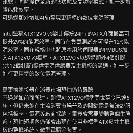
訊號，同時提供全新的低功耗及高功率模式，進一步增
強能耗效率。

可透過額外增加4Pin實現更精準的數位電源管理

Intel聲稱ATX12VO v3對比傳統24Pin的ATX介面最高可
提升29%的能源效率，同時在負載測試亦可提升12%能
源效率，同在規格中也將原本用於伺服器的PMBUS加
入ATX12VO v3標準，ATX12VO v以透過額外4個針腳
(共12個針腳)提供電源供應器及主機板的溝通，進一步
進行更精準的數位電源管理。

需更換連接器在消費市場恐怕仍待醞釀

不過就如前面所述，即便ATX12VO標準問世至今已達6
年，但仍未能在主流消費市場普及的關鍵還是無法說服
包括板卡、電源等廠商採納，畢竟會需要變動整個生態
系，恐怕短期內仍僅會出現在使用非標準ATX尺寸主機
板的整機系統、微型電腦等裝置。
