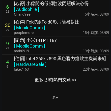
[心得] 小房間的低頻駐波問題解決心得
6
[
Audiophile
]
22
ChangYee
15小時前
,
08/09
[心得] Fold7跟Fold8影片簡易對比
30
[
MobileComm
]
79
peoplemore
15小時前
,
08/09
[問題] 小米14TP 1TB?
9
[
MobileComm
]
23
mah0919
19小時前
,
08/09
[估價] Intel 265k z890 黑色聯力燈效主機尚未組
4
[
HardwareSale
]
6
luke71631
22小時前
,
08/09
更多 即時熱門文章 >>
廣告