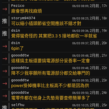
2月前
, 17
Fezico
06/03 08:09,
F
→
廠會想再找麻煩
2月前
, 18
storym94374
06/03 08:25,
F
推
可以縮小插頭節省空間應該不錯才對
2月前
, 19
dsin
06/03 09:36,
F
推
覺得蠻奇怪的 其實把3.3 5 接地都砍一半就省
2月前
, 20
dsin
06/03 09:37,
F
→
6pin了
2月前
, 21
goooddtw
06/03 09:48,
F
→
這樣搞主板還要搞電源部分妥善率一定會
2月前
, 22
goooddtw
06/03 09:48,
F
→
降不少我寧願所有電源部分都交給專門的
2月前
, 23
goooddtw
06/03 09:50,
F
→
power掛掉機率比主板高不少都是因為供
2月前
, 24
goooddtw
06/03 09:50,
F
→
電零件都在他身上先墊背要查修簡單多了
2月前
, 25
selfhu
06/03 10:25,
F
推