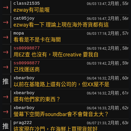
2月前
, 55
class21535
06/03 13:47,
F
→
ezway有可能喔
2月前
, 56
cat05joy
06/03 16:47,
F
→
ezway看一下 理論上現在海外寄貨都有這
2月前
, 57
mopa
06/03 17:18,
F
→
看看是不是卡在海關
2月前
, 58
ss00998877
06/03 19:42,
F
→
用EZ查 也沒有，現在creative 要我自
2月前
, 59
ss00998877
06/03 19:42,
F
→
己找運送商
2月前
, 60
xbearboy
06/04 16:32,
F
推
以前在基隆路上還有公司的，但XX屋不是
2月前
, 61
xbearboy
06/04 16:32,
F
→
還有他們家的東西？
2月前
, 62
xbearboy
06/04 16:33,
F
→
螢幕下空間弄soundbar會不會聲音太大？
2月前
, 63
prag222
06/07 21:33,
F
推
這家現在冷門，在海鮮上買現貨就好