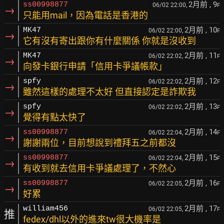
2月前
, 9
ss00998877
06/02 22:00,
F
→
只能用mail，因為電話是香港的
2月前
, 10
MK47
06/02 22:00,
F
→
它有沒有寄出跟你有什麼關係 你就是沒收到
2月前
, 11
MK47
06/02 22:02,
F
→
向發卡銀行申請「信用卡爭議帳款」
2月前
, 12
spfy
06/02 22:02,
F
→
雖然這樣的處理不太好 但直接認定是詐欺我
2月前
, 13
spfy
06/02 22:02,
F
→
覺得有點太快了
2月前
, 14
ss00998877
06/02 22:04,
F
→
謝謝兩位，目前想說到禮拜五之前都沒
2月前
, 15
ss00998877
06/02 22:04,
F
→
有收到就去信用卡爭議處理了，不然心
2月前
, 16
ss00998877
06/02 22:05,
F
→
好累
2月前
, 17
william456
06/02 22:05,
F
推
fedex/dhl以外的進來tw很大機率是