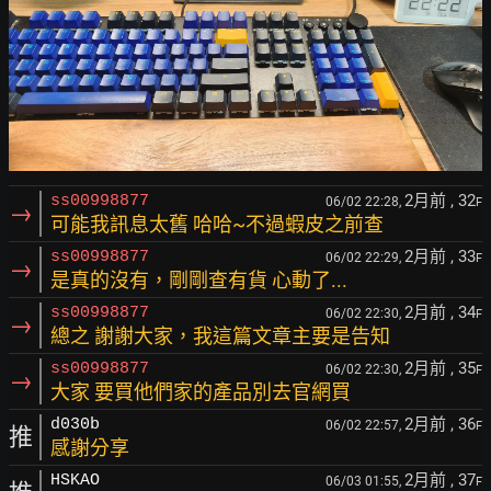
2月前
, 32
ss00998877
06/02 22:28,
F
→
可能我訊息太舊 哈哈~不過蝦皮之前查
2月前
, 33
ss00998877
06/02 22:29,
F
→
是真的沒有，剛剛查有貨 心動了...
2月前
, 34
ss00998877
06/02 22:30,
F
→
總之 謝謝大家，我這篇文章主要是告知
2月前
, 35
ss00998877
06/02 22:30,
F
→
大家 要買他們家的產品別去官網買
2月前
, 36
d030b
06/02 22:57,
F
推
感謝分享
2月前
, 37
HSKAO
06/03 01:55,
F