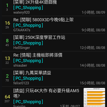
[菜單] 2K升級4K遊戲機
1
[
PC_Shopping
]
3
watery920
1小時前
,
08/09
Re: [閒聊] 5800X3D今晚9點上架
16
[
PC_Shopping
]
29
GTAAK47s
9小時前
,
08/08
[菜單] 250K深度學習工作站
8
[
PC_Shopping
]
45
HellSinger
12小時前
,
08/08
Re: [情報] 主機板即將漲價
13
[
PC_Shopping
]
22
shiauber
14小時前
,
08/08
[菜單] 九萬菜單請益
2
[
PC_Shopping
]
70
felixr0123
15小時前
,
08/08
[請益] 只玩4K大作 有必要升級AM5
嗎?
64
[
PC_Shopping
]
207
foxjolin
1天前
,
08/07