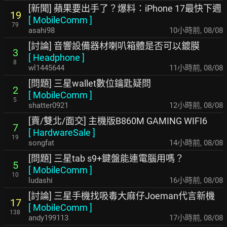
[新聞] 蘋果要出手了？爆料：iPhone 17最快下週
19
[
MobileComm
]
79
asahi98
10小時前
,
08/08
[討論] 音響設備器材喇叭箱體是否可以鍍膜
3
[
Headphone
]
8
wl1445644
11小時前
,
08/08
[問題] 三星wallet數位鑰匙疑問
2
[
MobileComm
]
5
shatter0921
12小時前
,
08/08
[賣/雙北/面交] 主機版B860M GAMING WIFI6
7
[
HardwareSale
]
19
songfat
14小時前
,
08/08
[問題] 三星tab s9+鍵盤能連電腦用嗎？
5
[
MobileComm
]
10
ludashi
16小時前
,
08/08
[討論] 三星手機找吸毒大麻仔Joeman代言新機
17
[
MobileComm
]
138
andy199113
17小時前
,
08/08