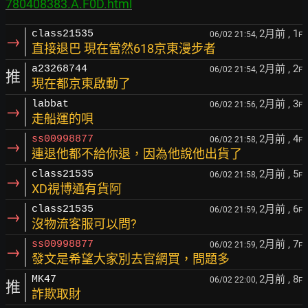
780408383.A.F0D.html
2月前
, 1
class21535
06/02 21:54,
F
→
直接退巴 現在當然618京東漫步者
2月前
, 2
a23268744
06/02 21:54,
F
推
現在都京東啟動了
2月前
, 3
labbat
06/02 21:56,
F
→
走船運的唄
2月前
, 4
ss00998877
06/02 21:58,
F
→
連退他都不給你退，因為他說他出貨了
2月前
, 5
class21535
06/02 21:58,
F
→
XD視博通有貨阿
2月前
, 6
class21535
06/02 21:59,
F
→
沒物流客服可以問?
2月前
, 7
ss00998877
06/02 21:59,
F
→
發文是希望大家別去官網買，問題多
2月前
, 8
MK47
06/02 22:00,
F
推
詐欺取財