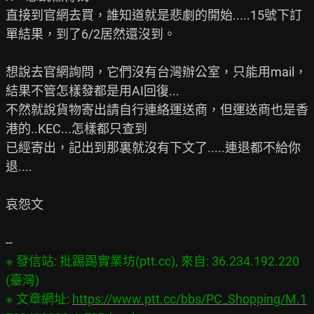
直接到官網去買，誰知道就是悲劇的開始.....15號下訂
單結果，到了6/2居然還沒到。

想說去官網詢問，它們沒有台灣辦公室，只能用mail，
結果不管怎樣發都是用AI回復...

不然就說貨物寄出請自行連絡運送商，但運送商也是香
港的..KEC...怎樣都只查到

已經寄出，記出到那裏就沒有下文了.....連退都不給你
退....

哀怨文

※ 發信站: 批踢踢實業坊(ptt.cc), 來自: 36.234.192.220 
(臺灣)

※ 文章網址: 
https://www.ptt.cc/bbs/PC_Shopping/M.1