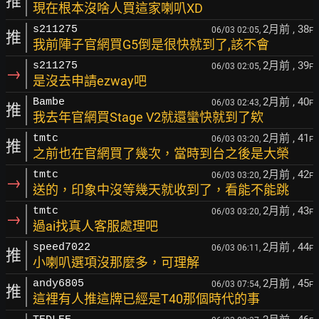
推
現在根本沒啥人買這家喇叭XD
2月前
, 38
s211275
06/03 02:05,
F
推
我前陣子官網買G5倒是很快就到了,該不會
2月前
, 39
s211275
06/03 02:05,
F
→
是沒去申請ezway吧
2月前
, 40
Bambe
06/03 02:43,
F
推
我去年官網買Stage V2就還蠻快就到了欸
2月前
, 41
tmtc
06/03 03:20,
F
推
之前也在官網買了幾次，當時到台之後是大榮
2月前
, 42
tmtc
06/03 03:20,
F
→
送的，印象中沒等幾天就收到了，看能不能跳
2月前
, 43
tmtc
06/03 03:20,
F
→
過ai找真人客服處理吧
2月前
, 44
speed7022
06/03 06:11,
F
推
小喇叭選項沒那麼多，可理解
2月前
, 45
andy6805
06/03 07:54,
F
推
這裡有人推這牌已經是T40那個時代的事