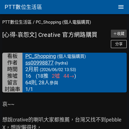
PTT
數位生活區
PTT數位生活區
/
PC_Shopping (個人電腦購買)
[心得-哀怨文] Creative 官方網路購買
＋收藏
分享
看板
PC_Shopping
(個人電腦購買)
作者
ss00998877
(hydra)
時間
2月前
(2026/06/02 13:53)
推噓
16
(
18
推
2
噓
44
→
)
留言
64則, 28人
參與
討論串
1/1
哀~~

想說crative的喇叭大家都推薦，台灣又找不到pebble 
X，想說懶得找，
