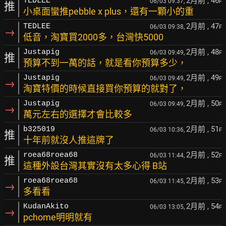
2月前
, 46
TEDLEE
06/03 09:37,
F
推
小桌面蠻推pebble x plus，還有一顆小的重
2月前
, 47
TEDLEE
06/03 09:38,
F
→
低音，淘寶買2000多，台灣快5000
2月前
, 48
Justapig
06/03 09:49,
F
推
預算不到一萬的話，就是看你預算多少，
2月前
, 49
Justapig
06/03 09:49,
F
→
淘寶特價的時候直接買你預算的就對了，
2月前
, 50
Justapig
06/03 09:49,
F
→
萬元左右的選擇才會比較多
2月前
, 51
b325019
06/03 10:36,
F
推
十年前就沒人推這牌了
2月前
, 52
roea68roea68
06/03 11:44,
F
推
這種外設台灣其實沒有太多心得 B站
2月前
, 53
roea68roea68
06/03 11:45,
F
→
多看看
2月前
, 54
KudanAkito
06/03 13:05,
F
→
pchome明明就有