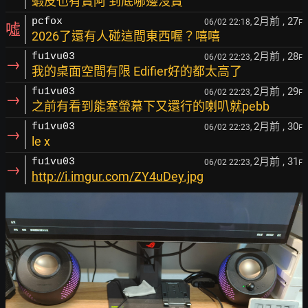
蝦皮也有賣阿 到底哪邊沒賣
2月前
, 27
pcfox
06/02 22:18,
F
噓
2026了還有人碰這間東西喔？嘻嘻
2月前
, 28
fu1vu03
06/02 22:23,
F
→
我的桌面空間有限 Edifier好的都太高了
2月前
, 29
fu1vu03
06/02 22:23,
F
→
之前有看到能塞螢幕下又還行的喇叭就pebb
2月前
, 30
fu1vu03
06/02 22:23,
F
→
le x
2月前
, 31
fu1vu03
06/02 22:23,
F
→
http://i.imgur.com/ZY4uDey.jpg