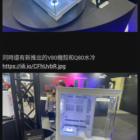
https://iili.io/CFhUvbR.jpg