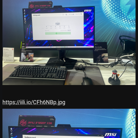
https://iili.io/CFh6NBp.jpg