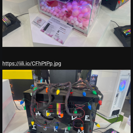
https://iili.io/CFhPtPp.jpg