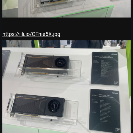
https://iili.io/CFhie5X.jpg