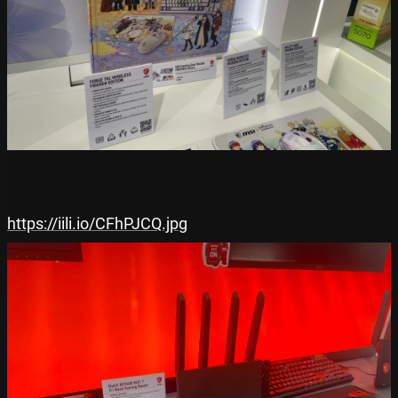
https://iili.io/CFhPJCQ.jpg