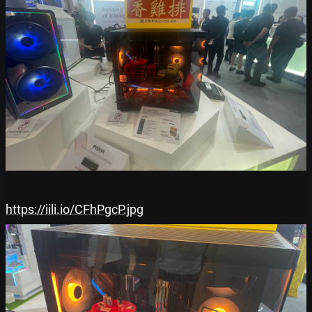
https://iili.io/CFhPgcP.jpg