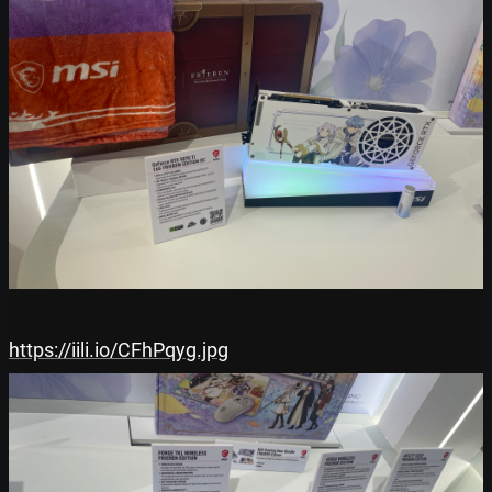
https://iili.io/CFhPqyg.jpg