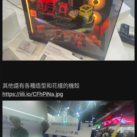
https://iili.io/CFhPiNa.jpg