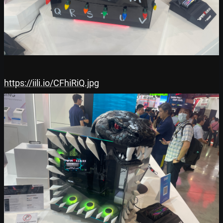
https://iili.io/CFhiRiQ.jpg