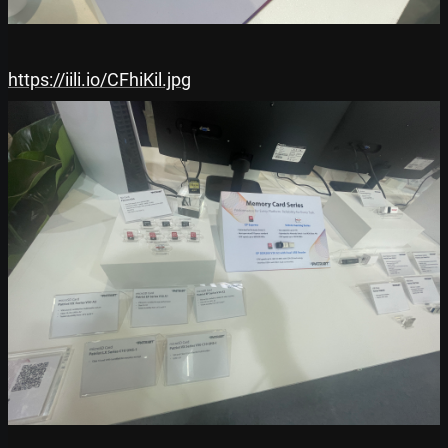
https://iili.io/CFhiKil.jpg