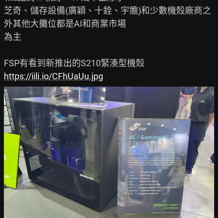
芝奇、儲存設備(廣穎、十銓、宇膽)和少數機殼廠商之
外其他大攤位都是AI和商業市場

為主

https://iili.io/CFhUaUu.jpg