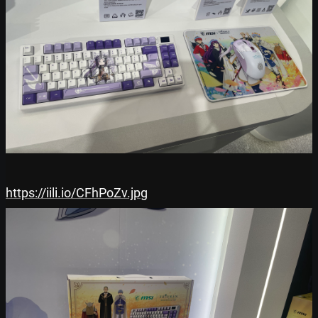
https://iili.io/CFhPoZv.jpg