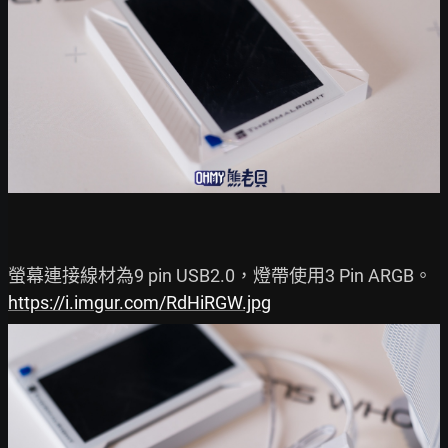
https://i.imgur.com/RdHiRGW.jpg