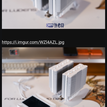
https://i.imgur.com/WZl4AZL.jpg