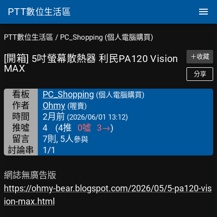
PTT
數位生活區
PTT數位生活區
/
PC_Shopping (個人電腦購買)
[開箱] 5吋螢幕散熱器 利民PA120 Vision
＋收藏
MAX
分享
看板
PC_Shopping
(個人電腦購買)
作者
Ohmy
(喔賣)
時間
2月前
(2026/06/01 13:12)
推噓
4
(
4
推
0
噓
3
→
)
留言
7則, 5人
參與
討論串
1/1
https://ohmy-bear.blogspot.com/2026/05/5-pa120-vis
ion-max.html