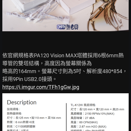
依官網規格表PA120 Vision MAX塔體採用6根6mm熱
導管的雙塔結構，高度因為螢幕關係為

略高的164mm。螢幕尺寸則為5吋、解析度480*854，
https://i.imgur.com/TFh1gGw.jpg