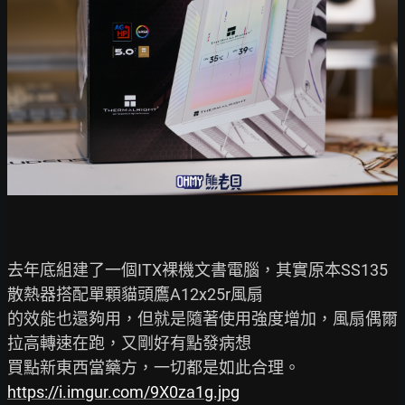
去年底組建了一個ITX裸機文書電腦，其實原本SS135
散熱器搭配單顆貓頭鷹A12x25r風扇

的效能也還夠用，但就是隨著使用強度增加，風扇偶爾
拉高轉速在跑，又剛好有點發病想

https://i.imgur.com/9X0za1g.jpg