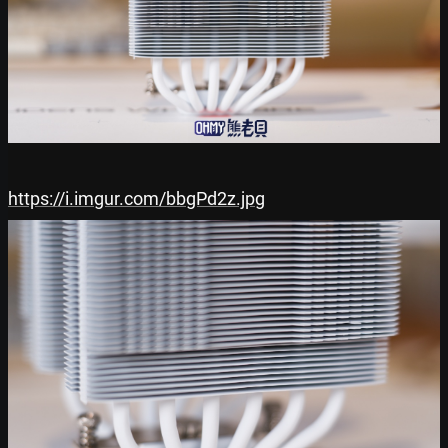
https://i.imgur.com/bbgPd2z.jpg