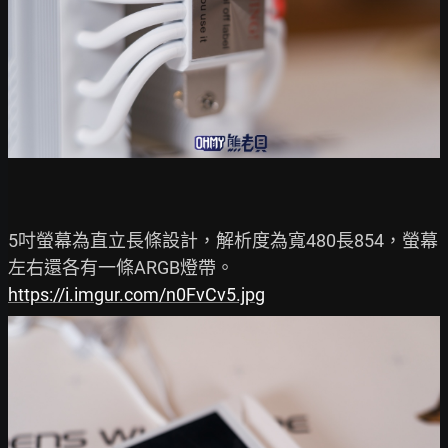
5吋螢幕為直立長條設計，解析度為寬480長854，螢幕
https://i.imgur.com/n0FvCv5.jpg