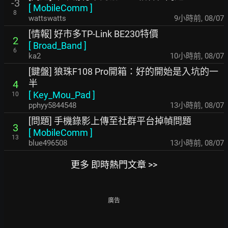
-3
[
MobileComm
]
8
wattswatts
9小時前
,
08/07
[情報] 好市多TP-Link BE230特價
2
[
Broad_Band
]
6
ka2
10小時前
,
08/07
[鍵盤] 狼珠F108 Pro開箱：好的開始是入坑的一
半
4
[
Key_Mou_Pad
]
10
pphyy5844548
13小時前
,
08/07
[問題] 手機錄影上傳至社群平台掉幀問題
3
[
MobileComm
]
13
blue496508
13小時前
,
08/07
更多 即時熱門文章 >>
廣告