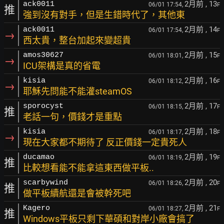
2月前
, 13
ack0011
06/01 17:54,
F
推
強到沒有對手，但是生錯時代了，其他東
2月前
, 14
ack0011
06/01 17:54,
F
→
西太貴，整台加起來變超貴
2月前
, 15
amos30627
06/01 18:01,
F
→
ICU架構是真的省電
2月前
, 16
kisia
06/01 18:12,
F
→
耶穌先問能不能灌steamOS
2月前
, 17
sporocyst
06/01 18:15,
F
推
老話一句，價錢才是重點
2月前
, 18
kisia
06/01 18:17,
F
→
現在大家都不期待了 反正價錢一定貴死人
2月前
, 19
ducamao
06/01 18:19,
F
推
比較想看能不能拿這東西做平板..
2月前
, 20
scarbywind
06/01 18:26,
F
推
做平板續航還是會被幹死吧
2月前
, 21
Kagero
06/01 18:27,
F
推
Windows平板只剩下華碩和對岸小廠會搞了