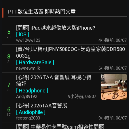
PTT數位生活區 即時熱門文章
[問題] iPad越來越像放大版iPhone?
5
[
iOS
]
20
ww12ww123
4小時前
,
08/07
[賣/台北/皆可]PNY5080OC+芝奇皇家戟DDR580
0032g
8
[
HardwareSale
]
8
newnewmilk
6小時前
,
08/07
[心得] 2026 TAA 音響展 耳機心得
簡評
7
[
Headphone
]
8
Andy89192
9小時前
,
08/07
[心得] 2026TAA音響展
6
[
Audiophile
]
17
feoteng2003
9小時前
,
08/07
[問題] 中華易付卡門號esim相容性問題