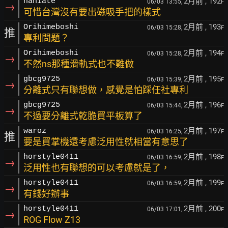
2月前
, 192
naniate
06/03 13:55,
F
→
可惜台灣沒有要出磁吸手把的樣式
2月前
, 193
Orihimeboshi
06/03 15:28,
F
推
專利問題？
2月前
, 194
Orihimeboshi
06/03 15:28,
F
→
不然ns那種滑軌式也不難做
2月前
, 195
gbcg9725
06/03 15:39,
F
→
分離式只有聯想做，感覺是怕踩任社專利
2月前
, 196
gbcg9725
06/03 15:44,
F
→
不過要分離式乾脆買平板算了
2月前
, 197
waroz
06/03 16:25,
F
推
要是買掌機還考慮泛用性就相當有意思了
2月前
, 198
horstyle0411
06/03 16:59,
F
→
泛用性也有聯想的可以考慮就是了，
2月前
, 199
horstyle0411
06/03 16:59,
F
→
有錢好辦事
2月前
, 200
horstyle0411
06/03 17:01,
F
→
ROG Flow Z13