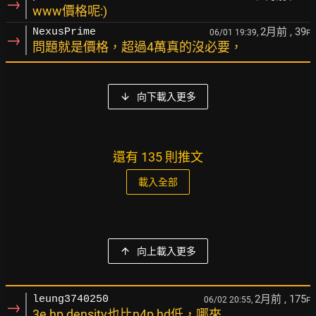
→
www價格呢:)
2月前
, 39
NexusPrime
06/01 19:39,
F
→
問題就是價格，超過4萬真的沒必要，
向下載入更多
還有 135 則推文
載入全部
向上載入更多
2月前
, 175
leung3740250
06/02 20:55,
F
→
3e hp density也比n4p hd低，哪來