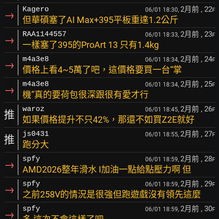
2月前
, 22
Kagero
06/01 18:30,
F
→
但華碩塞了AI Max+395平板重達1.2公斤
2月前
, 23
RAA1144557
06/01 18:33,
F
→
一樣塞了395的ProArt 13 只有1.4kg
2月前
, 24
m4a3e8
06/01 18:34,
F
→
價格上看4~5萬了吧，這價格要買一台“掌
2月前
, 25
m4a3e8
06/01 18:34,
F
→
機”真的要荷包很深跟很有愛才行
2月前
, 26
waroz
06/01 18:45,
F
推
如果價格提升不只42%，那還不如買Z2E就好
2月前
, 27
js0431
06/01 18:55,
F
推
跑分大
2月前
, 28
spfy
06/01 18:59,
F
→
AMD2026整年滑水 I加油一點給點壓力啊 但
2月前
, 29
spfy
06/01 18:59,
F
→
之前258V的情況是很強但跑遊戲沒有領先這麼
2月前
, 30
spfy
06/01 18:59,
F
→