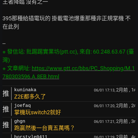
王者降臨 沒有之一

395那種給插電玩的 掛載電池爆重那種非正規掌機 不
在此列

※ 發信站: 批踢踢實業坊(ptt.cc), 來自: 60.248.63.67 (臺
灣)

※ 文章網址: 
https://www.ptt.cc/bbs/PC_Shopping/M.1
780303596.A.8EB.html
2月前
, 1
kuninaka
06/01 17:13,
F
推
Z2E都多久了
2月前
, 2
joefaq
06/01 17:20,
F
推
掌機玩switch2就好
2月前
, 3
ghgn
06/01 17:21,
F
推
跑贏然後一台賣五萬嗎？
2月前
, 4
horstyle0411
06/01 17:29,
F