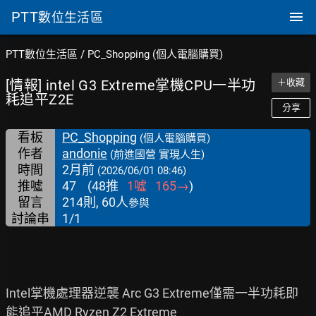
PTT
數位生活區
PTT數位生活區
/
PC_Shopping (個人電腦購買)
[情報] intel G3 Extreme掌機CPU一半功
＋收藏
耗追平Z2E
分享
看板
PC_Shopping
(個人電腦購買)
作者
andonie
(前進國營 實現人生)
時間
2月前
(2026/06/01 08:46)
推噓
47
(
48
推
1
噓
165
→
)
留言
214則, 60人
參與
討論串
1/1
Intel掌機處理器逆襲 Arc G3 Extreme僅需一半功耗即
能追平AMD Ryzen Z2 Extreme
