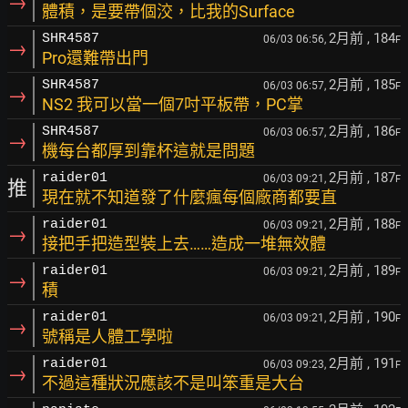
→
體積，是要帶個洨，比我的Surface
2月前
, 184
SHR4587
06/03 06:56,
F
→
Pro還難帶出門
2月前
, 185
SHR4587
06/03 06:57,
F
→
NS2 我可以當一個7吋平板帶，PC掌
2月前
, 186
SHR4587
06/03 06:57,
F
→
機每台都厚到靠杯這就是問題
2月前
, 187
raider01
06/03 09:21,
F
推
現在就不知道發了什麼瘋每個廠商都要直
2月前
, 188
raider01
06/03 09:21,
F
→
接把手把造型裝上去……造成一堆無效體
2月前
, 189
raider01
06/03 09:21,
F
→
積
2月前
, 190
raider01
06/03 09:21,
F
→
號稱是人體工學啦
2月前
, 191
raider01
06/03 09:23,
F
→
不過這種狀況應該不是叫笨重是大台