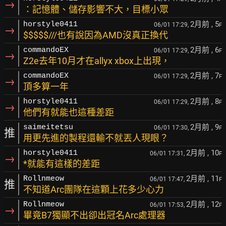
→
：記憶體、儲存影響不大，目標小眾
2月前
, 5
horstyle0411
06/01 17:29,
F
→
$$$$$///也有說因為AMD沒真正換代
2月前
, 6
commandoEX
06/01 17:29,
F
→
Z2e去年10月才在allyx xbox上出現，
2月前
, 7
commandoEX
06/01 17:29,
F
→
頂多算一年
2月前
, 8
horstyle0411
06/01 17:29,
F
→
他們有就能也這種差距
2月前
, 9
saimeitetsu
06/01 17:30,
F
推
用更先進的製程還輸不就丟人現眼？
2月前
, 10
horstyle0411
06/01 17:31,
F
→
*就能有這樣的差距
2月前
, 11
Rollnmeow
06/01 17:47,
F
推
不知道Arc團隊在這顆上花多少心力
2月前
, 12
Rollnmeow
06/01 17:53,
F
→
畢竟B7獨顯不出卻出冠名Arc處理器