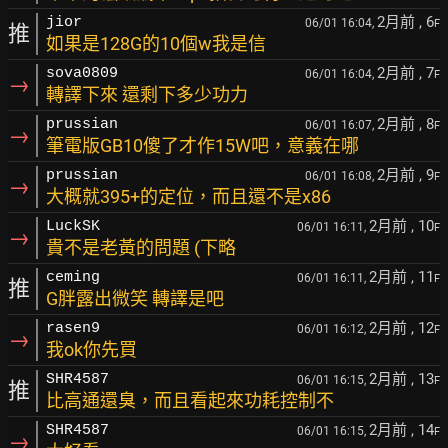
2月前
, 6
jior
06/01 16:04,
F
推
如果是128G的10個w我是信
2月前
, 7
sova0809
06/01 16:04,
F
→
轉譯下來 還剩下多少功力
2月前
, 8
prussian
06/01 16:07,
F
→
筆電版GB10傻了才作15W吧，意義在哪
2月前
, 9
prussian
06/01 16:08,
F
→
大概就395+的定位，而且還不是x86
2月前
, 10
LuckSK
06/01 16:11,
F
→
貴不是老黃的問題 (下略
2月前
, 11
ceming
06/01 16:11,
F
推
G胖露出微笑 轉譯是吧
2月前
, 12
rasen9
06/01 16:12,
F
→
我ok你先買
2月前
, 13
SHR4587
06/01 16:15,
F
推
比高通還臭，而且看起來功耗控制不
2月前
, 14
SHR4587
06/01 16:15,
F
→