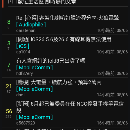
PTT數位生活區 即時熱門文章
Re: [心得] 客製化喇叭訂購流程分享-火狼電聲
8
[
Audiophile
]
8
carstenan
10小時前
,
08/06
[問題] iOS26.5.6及26.6 有線耳機無法使用
3
[
iOS
]
7
ap1014
10小時前
,
08/06
有人官網訂的fold8已出貨了嗎
7
[
MobileComm
]
14
hdf87ery
12小時前
,
08/06
[購機] 大電量，續航力強，預算2萬內
21
[
MobileComm
]
37
dnol
14小時前
,
08/06
[新聞] 8月起已無委員在任 NCC停發手機等電信
設
56
[
MobileComm
]
275
a5687920
16小時前
,
08/06