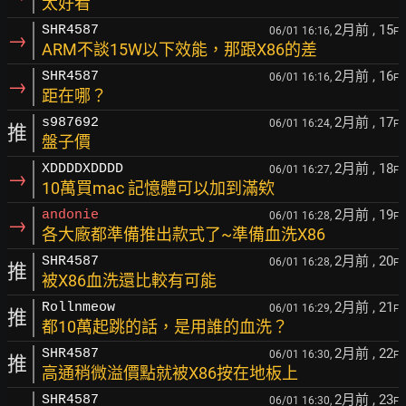
太好看
2月前
, 15
SHR4587
06/01 16:16,
F
→
ARM不談15W以下效能，那跟X86的差
2月前
, 16
SHR4587
06/01 16:16,
F
→
距在哪？
2月前
, 17
s987692
06/01 16:24,
F
推
盤子價
2月前
, 18
XDDDDXDDDD
06/01 16:27,
F
→
10萬買mac 記憶體可以加到滿欸
2月前
, 19
andonie
06/01 16:28,
F
→
各大廠都準備推出款式了~準備血洗X86
2月前
, 20
SHR4587
06/01 16:28,
F
推
被X86血洗還比較有可能
2月前
, 21
Rollnmeow
06/01 16:29,
F
推
都10萬起跳的話，是用誰的血洗？
2月前
, 22
SHR4587
06/01 16:30,
F
推
高通稍微溢價點就被X86按在地板上
2月前
, 23
SHR4587
06/01 16:30,
F