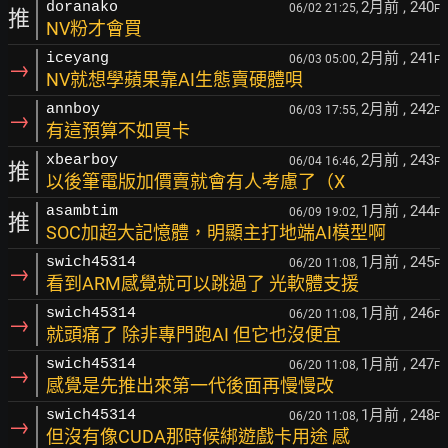
2月前
, 240
doranako
06/02 21:25,
F
推
NV粉才會買
2月前
, 241
iceyang
06/03 05:00,
F
→
NV就想學蘋果靠AI生態賣硬體唄
2月前
, 242
annboy
06/03 17:55,
F
→
有這預算不如買卡
2月前
, 243
xbearboy
06/04 16:46,
F
推
以後筆電版加價賣就會有人考慮了（X
1月前
, 244
asambtim
06/09 19:02,
F
推
SOC加超大記憶體，明顯主打地端AI模型啊
1月前
, 245
swich45314
06/20 11:08,
F
→
看到ARM感覺就可以跳過了 光軟體支援
1月前
, 246
swich45314
06/20 11:08,
F
→
就頭痛了 除非專門跑AI 但它也沒便宜
1月前
, 247
swich45314
06/20 11:08,
F
→
感覺是先推出來第一代後面再慢慢改
1月前
, 248
swich45314
06/20 11:08,
F
→
但沒有像CUDA那時候綁遊戲卡用途 感