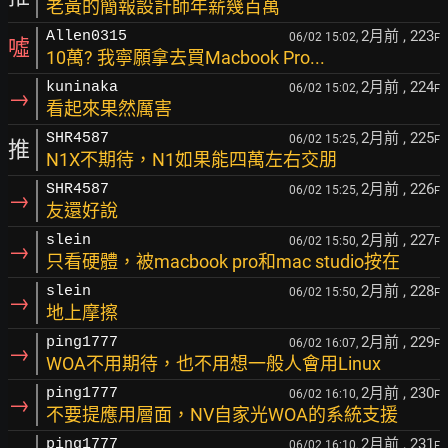
老黃的簡報設計師年薪幾百萬
2月前
, 223
Allen0315
06/02 15:02,
F
噓
10萬? 我寧願拿去買Macbook Pro...
2月前
, 224
kuninaka
06/02 15:02,
F
→
看起來果然厲害
2月前
, 225
SHR4587
06/02 15:25,
F
推
N1X不期待，N1如果能四萬左右交朋
2月前
, 226
SHR4587
06/02 15:25,
F
→
友還好說
2月前
, 227
slein
06/02 15:50,
F
→
只看硬體，被macbook pro和mac studio按在
2月前
, 228
slein
06/02 15:50,
F
→
地上摩擦
2月前
, 229
ping1777
06/02 16:07,
F
→
WOA不用期待，也不用想一般人會用Linux
2月前
, 230
ping1777
06/02 16:10,
F
→
不要提應用層面，NV自家光WOA的系統支援
2月前
, 231
ping1777
06/02 16:10,
F