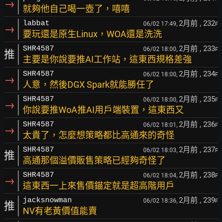
→
就夠他自己喝一壺了，嘻嘻
2月前
, 232
labbat
06/02 17:49,
F
→
要玩還是原生Linux，WOA還是洗洗
2月前
, 233
SHR4587
06/02 18:00,
F
推
主要是你說要推AI工作站，這東西規格差強
2月前
, 234
SHR4587
06/02 18:00,
F
→
人意，然後DGX Spark就能勝任了
2月前
, 235
SHR4587
06/02 18:00,
F
→
你說要推WoA推AI用戶端裝置，這東西又
2月前
, 236
SHR4587
06/02 18:01,
F
→
太貴了，怎麼想策略都比高通來的奇怪
2月前
, 237
SHR4587
06/02 18:03,
F
推
高通那個溢價販售策略已經夠奇怪了
2月前
, 238
SHR4587
06/02 18:04,
F
→
這東西一上來售價錨定就是超高階用戶
2月前
, 239
jacksnowman
06/02 18:36,
F
推
NV有老黃價值能賣