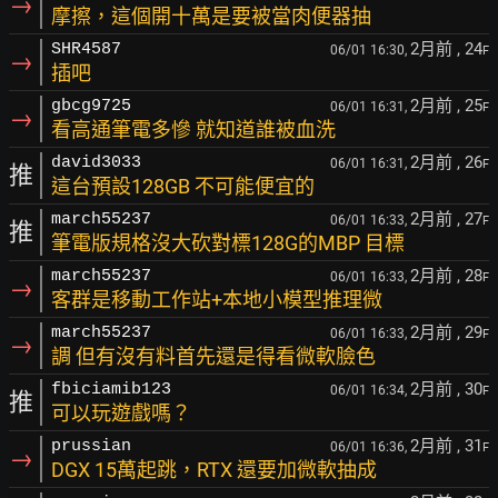
→
摩擦，這個開十萬是要被當肉便器抽
2月前
, 24
SHR4587
06/01 16:30,
F
→
插吧
2月前
, 25
gbcg9725
06/01 16:31,
F
→
看高通筆電多慘 就知道誰被血洗
2月前
, 26
david3033
06/01 16:31,
F
推
這台預設128GB 不可能便宜的
2月前
, 27
march55237
06/01 16:33,
F
推
筆電版規格沒大砍對標128G的MBP 目標
2月前
, 28
march55237
06/01 16:33,
F
→
客群是移動工作站+本地小模型推理微
2月前
, 29
march55237
06/01 16:33,
F
→
調 但有沒有料首先還是得看微軟臉色
2月前
, 30
fbiciamib123
06/01 16:34,
F
推
可以玩遊戲嗎？
2月前
, 31
prussian
06/01 16:36,
F
→
DGX 15萬起跳，RTX 還要加微軟抽成