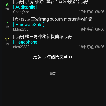
[心得] 小房間從2.0轉2.1系統的整合心得
6
[
Audiophile
]
20
ChangYee
17小時前
,
08/06
[賣/台北/面交]mag b850m mortar非wifi版
7
[
HardwareSale
]
15
bblin2855
18小時前
,
08/06
[心得] 鐵三角神秘新機簡單心得
11
[
Headphone
]
19
nien23832
18小時前
,
08/06
更多 即時熱門文章 >>
廣告