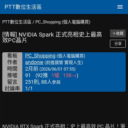
PTT
數位生活區
PTT數位生活區
/
PC_Shopping (個人電腦購買)
[情報] NVIDIA Spark 正式亮相史上最高
＋收藏
效PC晶片
分享
看板
PC_Shopping
(個人電腦購買)
作者
andonie
(前進國營 實現人生)
時間
2月前
(2026/06/01 07:55)
推噓
91
(
92
推
1
噓
158
→
)
留言
251則, 88人
參與
討論串
1/1
NVIDIA RTX Spark 正式亮相：史上最高效 PC 晶片！筆