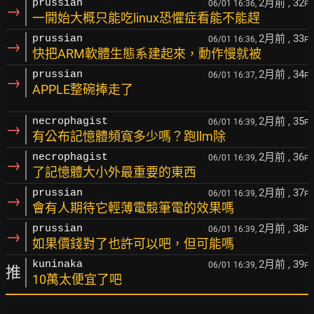
2月前
, 32
prussian
06/01 16:36,
F
→
一開始大概只能吃linux恐懼症看能不能趕
2月前
, 33
prussian
06/01 16:36,
F
→
快把ARM軟體生態系建起來，動作慢就被
2月前
, 34
prussian
06/01 16:37,
F
→
APPLE整碗捧走了
2月前
, 35
necrophagist
06/01 16:39,
F
→
有公布記憶體頻寬多少嗎？跑llm除
2月前
, 36
necrophagist
06/01 16:39,
F
→
了記憶體大小外最重要的東西
2月前
, 37
prussian
06/01 16:39,
F
→
會有人期待它輕薄電競筆電的效果嗎
2月前
, 38
prussian
06/01 16:39,
F
→
如果價錢對了也許可以吧，但可能嗎
2月前
, 39
kuninaka
06/01 16:39,
F
推
10萬太便宜了吧