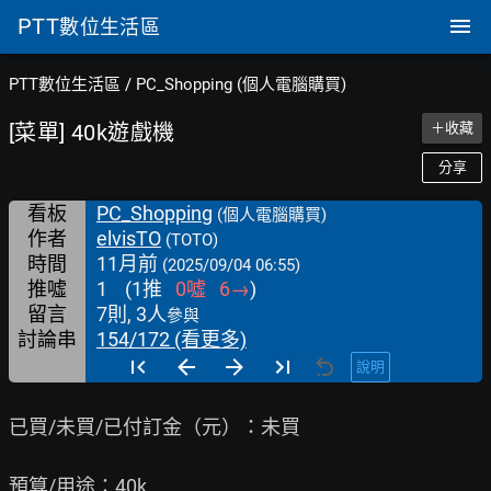
PTT
數位生活區
PTT數位生活區
/
PC_Shopping (個人電腦購買)
[菜單] 40k遊戲機
＋收藏
分享
看板
PC_Shopping
(個人電腦購買)
作者
elvisTO
(TOTO)
時間
11月前
(2025/09/04 06:55)
推噓
1
(
1
推
0
噓
6
→
)
留言
7則, 3人
參與
討論串
154/172 (看更多)
說明
已買/未買/已付訂金（元）：未買

預算/用途：40k
