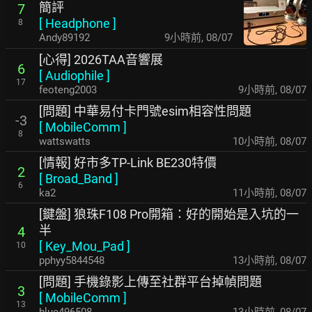
簡評
7
[
Headphone
]
8
Andy89192
9小時前
,
08/07
[心得] 2026TAA音響展
6
[
Audiophile
]
17
feoteng2003
9小時前
,
08/07
[問題] 中華易付卡門號esim相容性問題
-3
[
MobileComm
]
8
wattswatts
10小時前
,
08/07
[情報] 好市多TP-Link BE230特價
2
[
Broad_Band
]
6
ka2
11小時前
,
08/07
[鍵盤] 狼珠F108 Pro開箱：好的開始是入坑的一
半
4
[
Key_Mou_Pad
]
10
pphyy5844548
13小時前
,
08/07
[問題] 手機錄影上傳至社群平台掉幀問題
3
[
MobileComm
]
13