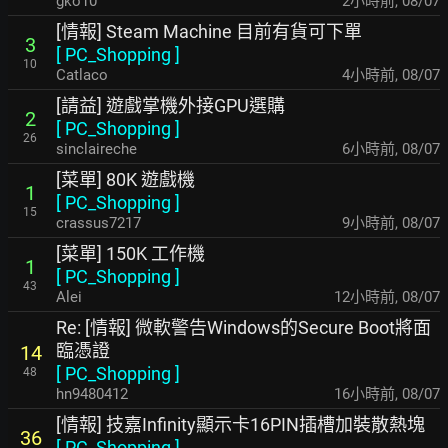
gko10
2小時前
,
08/07
[情報] Steam Machine 目前有貨可下單
3
[
PC_Shopping
]
10
Catlaco
4小時前
,
08/07
[請益] 遊戲掌機外接GPU選購
2
[
PC_Shopping
]
26
sinclaireche
6小時前
,
08/07
[菜單] 80K 遊戲機
1
[
PC_Shopping
]
15
crassus7217
9小時前
,
08/07
[菜單] 150K 工作機
1
[
PC_Shopping
]
43
Alei
12小時前
,
08/07
Re: [情報] 微軟警告Windows的Secure Boot將面
臨憑證
14
[
PC_Shopping
]
48
hn9480412
16小時前
,
08/07
[情報] 技嘉Infinity顯示卡16PIN插槽加裝散熱塊
36
[
PC_Shopping
]