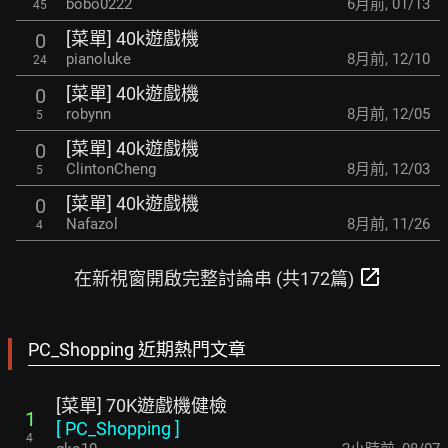
bobo0222
6月前
,
01/13
45
[菜單] 40k遊戲機
0
pianoluke
8月前
,
12/10
24
[菜單] 40k遊戲機
0
robynn
8月前
,
12/05
5
[菜單] 40k遊戲機
0
ClintonCheng
8月前
,
12/03
5
[菜單] 40k遊戲機
0
Nafazol
8月前
,
11/26
4
open_in_new
在新視窗開啟完整討論串 (共172篇)
PC_Shopping 近期熱門文章
[菜單] 70K遊戲機健檢
1
[
PC_Shopping
]
4