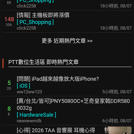
88
click2258
18小時前
,
08/07
[情報] 主機板即將漲價
148
[
PC_Shopping
]
356
click2258
18小時前
,
08/07
更多 近期熱門文章 >>
PTT數位生活區 即時熱門文章
[問題] iPad越來越像放大版iPhone?
5
[
iOS
]
20
ww12ww123
5小時前
,
08/07
[賣/台北/皆可]PNY5080OC+芝奇皇家戟DDR580
0032g
8
[
HardwareSale
]
8
newnewmilk
6小時前
,
08/07
[心得] 2026 TAA 音響展 耳機心得