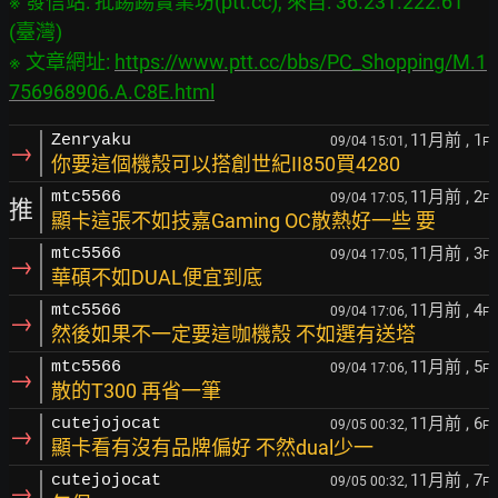
※ 發信站: 批踢踢實業坊(ptt.cc), 來自: 36.231.222.61 
(臺灣)

※ 文章網址: 
https://www.ptt.cc/bbs/PC_Shopping/M.1
756968906.A.C8E.html
11月前
, 1
Zenryaku
09/04 15:01,
F
→
你要這個機殼可以搭創世紀II850買4280
11月前
, 2
mtc5566
09/04 17:05,
F
推
顯卡這張不如技嘉Gaming OC散熱好一些 要
11月前
, 3
mtc5566
09/04 17:05,
F
→
華碩不如DUAL便宜到底
11月前
, 4
mtc5566
09/04 17:06,
F
→
然後如果不一定要這咖機殼 不如選有送塔
11月前
, 5
mtc5566
09/04 17:06,
F
→
散的T300 再省一筆
11月前
, 6
cutejojocat
09/05 00:32,
F
→
顯卡看有沒有品牌偏好 不然dual少一
11月前
, 7
cutejojocat
09/05 00:32,
F
→